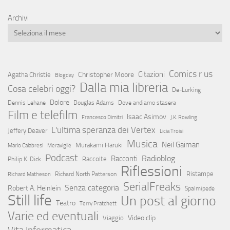
Archivi
Comics r us
Citazioni
Christopher Moore
Agatha Christie
Blogday
Dalla mia libreria
Cosa celebri oggi?
De-Lurking
Dolore
Dennis Lehane
Douglas Adams
Dove andiamo stasera
Film e telefilm
Isaac Asimov
Francesco Dimitri
J.K. Rowling
L'ultima speranza dei Vertex
Jeffery Deaver
Licia Troisi
Musica
Neil Gaiman
Murakami Haruki
Mario Calabresi
Meraviglie
Podcast
Radioblog
Racconti
Raccolte
Philip K. Dick
Riflessioni
Ristampe
Richard North Patterson
Richard Matheson
SerialFreaks
Senza categoria
Robert A. Heinlein
Spalmipede
Still life
Un post al giorno
Teatro
Terry Pratchett
Varie ed eventuali
Video clip
Viaggio