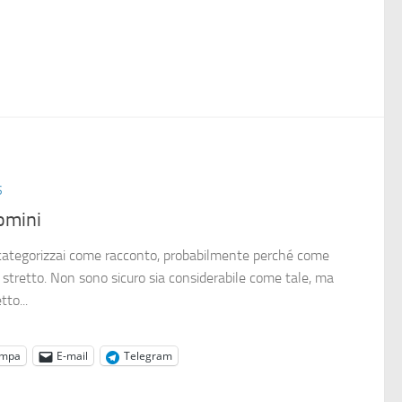
S
omini
o categorizzai come racconto, probabilmente perché come
stretto. Non sono sicuro sia considerabile come tale, ma
to...
ampa
E-mail
Telegram