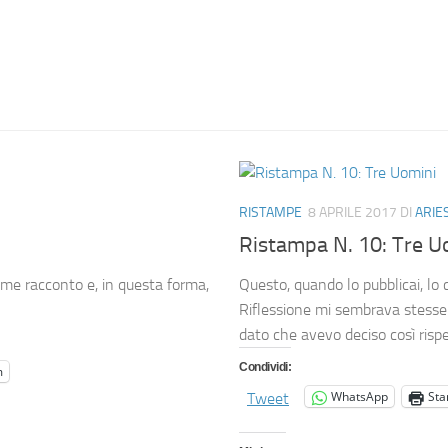
RISTAMPE
8 APRILE 2017
DI
ARIE
Ristampa N. 10: Tre U
come racconto e, in questa forma,
Questo, quando lo pubblicai, l
Riflessione mi sembrava stesse 
dato che avevo deciso così rispet
Condividi:
m
WhatsApp
St
Tweet