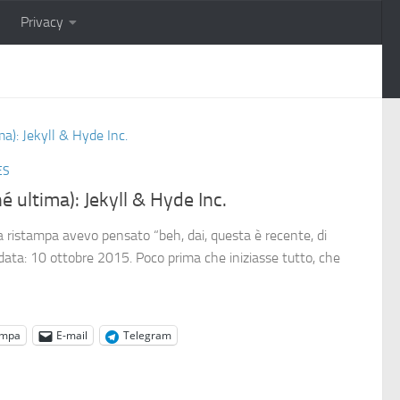
Privacy
ES
 ultima): Jekyll & Hyde Inc.
a ristampa avevo pensato “beh, dai, questa è recente, di
 data: 10 ottobre 2015. Poco prima che iniziasse tutto, che
ampa
E-mail
Telegram