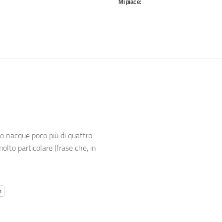
Mi piace:
to nacque poco più di quattro
lto particolare (frase che, in
m