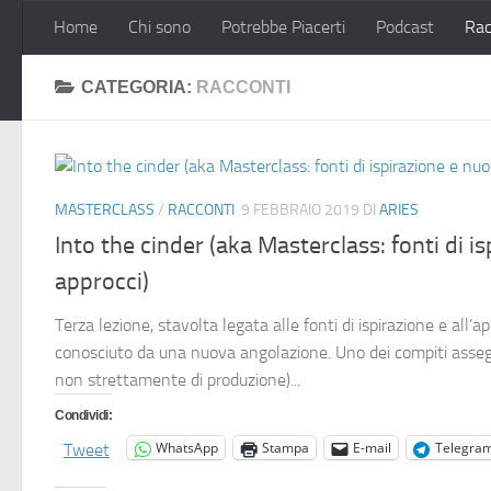
Home
Chi sono
Potrebbe Piacerti
Podcast
Rac
Salta al contenuto
CATEGORIA:
RACCONTI
MASTERCLASS
/
RACCONTI
9 FEBBRAIO 2019
DI
ARIES
Into the cinder (aka Masterclass: fonti di i
approcci)
Terza lezione, stavolta legata alle fonti di ispirazione e all’a
conosciuto da una nuova angolazione. Uno dei compiti assegna
non strettamente di produzione)...
Condividi:
WhatsApp
Stampa
E-mail
Telegra
Tweet