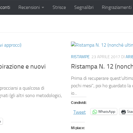
conti
Recensioni
Strisce
Segnalibri
Ringraziamenti
RISTAMPE
23 APRILE 2017
DI
ARI
spirazione e nuovi
Ristampa N. 12 (nonché
Prima di recuperare quest’ultim
pochi mesi”, poi ho guardato la
pprocciarsi a qualcosa di
io...
ti (gli altri sono metodologici,
Condividi:
WhatsApp
St
Tweet
m
Mi piace: