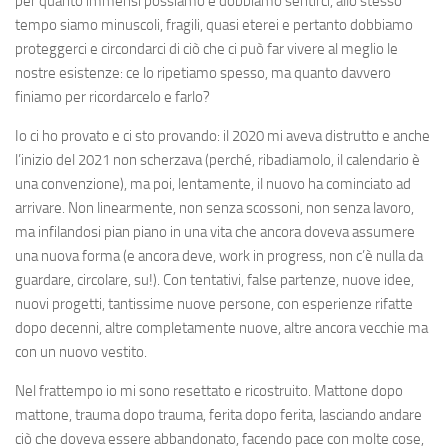
per quanto immensi possiamo e dobbiamo sentirci, allo stesso
tempo siamo minuscoli, fragili, quasi eterei e pertanto dobbiamo
proteggerci e circondarci di ciò che ci può far vivere al meglio le
nostre esistenze: ce lo ripetiamo spesso, ma quanto davvero
finiamo per ricordarcelo e farlo?
Io ci ho provato e ci sto provando: il 2020 mi aveva distrutto e anche
l’inizio del 2021 non scherzava (perché, ribadiamolo, il calendario è
una convenzione), ma poi, lentamente, il nuovo ha cominciato ad
arrivare. Non linearmente, non senza scossoni, non senza lavoro,
ma infilandosi pian piano in una vita che ancora doveva assumere
una nuova forma (e ancora deve, work in progress, non c’è nulla da
guardare, circolare, su!). Con tentativi, false partenze, nuove idee,
nuovi progetti, tantissime nuove persone, con esperienze rifatte
dopo decenni, altre completamente nuove, altre ancora vecchie ma
con un nuovo vestito.
Nel frattempo io mi sono resettato e ricostruito. Mattone dopo
mattone, trauma dopo trauma, ferita dopo ferita, lasciando andare
ciò che doveva essere abbandonato, facendo pace con molte cose,