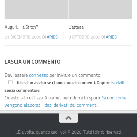
Auguri…. a Stitch?
L’attesa
21 DICEMBRE 2006
DI
ARIES
9 OTTOBRE 2009
DI
ARIES
LASCIA UN COMMENTO
Devi essere
connesso
per inviare un commento.
Ricevi un avviso se ci sono nuovi commenti. Oppure
iscriviti
senza commentare.
Questo sito utilizza Akismet per ridurre lo spam.
Scopri come
vengono elaborati i dati derivati dai commenti
.
...E a volte, quando cadi, voli © 2026. Tutti i diritti riservati.