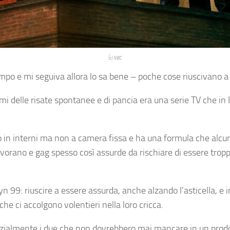
(c) NBC
mpo e mi seguiva allora lo sa bene – poche cose riuscivano a
rmi delle risate spontanee e di pancia era una serie TV che in
o in interni ma non a camera fissa e ha una formula che alcu
 lavorano e gag spesso così assurde da rischiare di essere tro
lyn 99: riuscire a essere assurda, anche alzando l’asticella, e
he ci accolgono volentieri nella loro cricca.
zialmente i due che non dovrebbero mai mancare in un prodotto