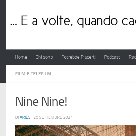
Salta al contenuto
Home
Chi sono
Potrebbe Piacerti
Podcast
Rac
FILM E TELEFILM
Nine Nine!
DI
ARIES
·
20 SETTEMBRE 2021