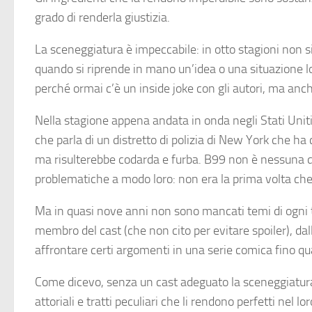
grado di renderla giustizia.
La sceneggiatura è impeccabile: in otto stagioni non si
quando si riprende in mano un’idea o una situazione lo s
perché ormai c’è un inside joke con gli autori, ma an
Nella stagione appena andata in onda negli Stati Uniti
che parla di un distretto di polizia di New York che 
ma risulterebbe codarda e furba. B99 non è nessuna dell
problematiche a modo loro: non era la prima volta che
Ma in quasi nove anni non sono mancati temi di ogni ti
membro del cast (che non cito per evitare spoiler), dall
affrontare certi argomenti in una serie comica fino qua
Come dicevo, senza un cast adeguato la sceneggiatura 
attoriali e tratti peculiari che li rendono perfetti nel