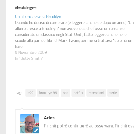
Altro da leggere
Un albero cresce a Brooklyn
Quando ho deciso di comprare (e leggere, anche se dopo un anno) "Un
albero cresce a Brooklyn" non avevo idea che fosse un romanzo
considerato un classico negli Stati Uniti, fatto leggere anche nelle
scuole alla pari dei libri di Mark Twain; per me si trattava "solo" di un
libro…
5 Novembre 2009
In "Betty Smith"
Tag:
b99
brooklyn 99
nbc
netflix
recensioni
serie
Aries
Finché potrò continuerò ad osservare. Finché oss