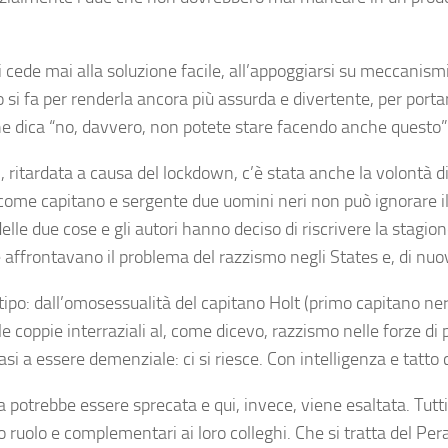
 cede mai alla soluzione facile, all’appoggiarsi su meccanismi
i fa per renderla ancora più assurda e divertente, per portarla
che dica “no, davvero, non potete stare facendo anche questo
, ritardata a causa del lockdown, c’è stata anche la volontà d
ha come capitano e sergente due uomini neri non può ignorare
e due cose e gli autori hanno deciso di riscrivere la stagione
 affrontavano il problema del razzismo negli States e, di nu
po: dall’omosessualità del capitano Holt (primo capitano nero 
e coppie interraziali al, come dicevo, razzismo nelle forze di 
si a essere demenziale: ci si riesce. Con intelligenza e tatto 
potrebbe essere sprecata e qui, invece, viene esaltata. Tutti
 loro ruolo e complementari ai loro colleghi. Che si tratta del 