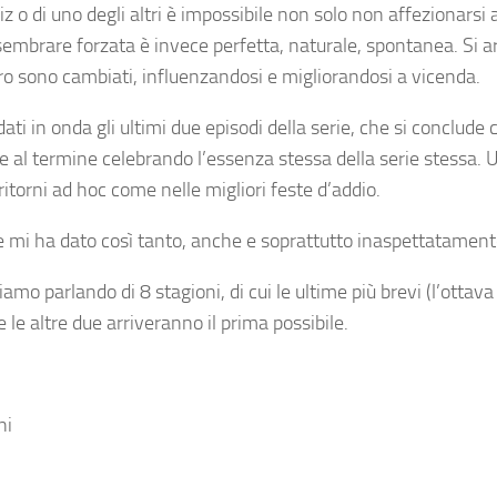
z o di uno degli altri è impossibile non solo non affezionars
 sembrare forzata è invece perfetta, naturale, spontanea. Si a
i loro sono cambiati, influenzandosi e migliorandosi a vicenda.
ti in onda gli ultimi due episodi della serie, che si conclude
e al termine celebrando l’essenza stessa della serie stessa. U
ritorni ad hoc come nelle migliori feste d’addio.
he mi ha dato così tanto, anche e soprattutto inaspettatament
amo parlando di 8 stagioni, di cui le ultime più brevi (l’ottava
e le altre due arriveranno il prima possibile.
ni