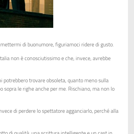
 mettermi di buonumore, figuriamoci ridere di gusto.
 Italia non è conosciutissimo e che, invece, avrebbe
ni potrebbero trovare obsoleta, quanto meno sulla
ppo sopra le righe anche per me. Rischiano, ma non lo
 invece di perdere lo spettatore agganciarlo, perché alla
 di qualità: una scrittura intelligente e un cast in