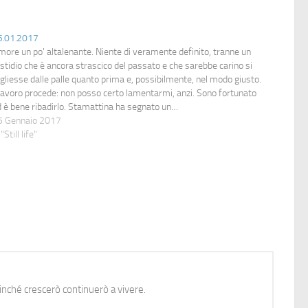
5.01.2017
ore un po' altalenante. Niente di veramente definito, tranne un
stidio che è ancora strascico del passato e che sarebbe carino si
gliesse dalle palle quanto prima e, possibilmente, nel modo giusto.
 lavoro procede: non posso certo lamentarmi, anzi. Sono fortunato
d è bene ribadirlo. Stamattina ha segnato un…
5 Gennaio 2017
 "Still life"
nché crescerò continuerò a vivere.