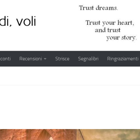
conti
Recensioni
Strisce
Segnalibri
Ringraziamenti