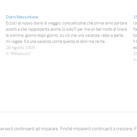
Diario Newyorkese
2
Eccoci al nuovo diario di viaggio, consuetudine che ormai amo portare
Um
avanti e che rappresenta anche (o solo?) per me un bel modo di tirare
fa
le somme, giorno dopo giorno, su ciò che una vacanza, relax a parte,
to
mi regala. Ed una vacanza come questa di doni me ne ha…
Il
28 Agosto 2009
e
In "Riflessioni"
2
In
erverò continuerò ad imparare. Finché imparerò continuerò a crescere. Fi