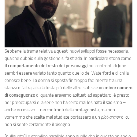
Sebbene la trama relativa a questi nuovi sviluppi fosse necessaria,
qualche dubbio sulla gestione si fa strada. In particolare stona come
il comportamento
del resto dei personaggi
nei confronti di June
sembri essere variato tanto quanto quello dei Waterford e di chi la
conosce bene. La donna si sposta fin troppo facilmente tra una
stanza e l’altra, alza la testa più delle altre, subisce
un minor numero
di conseguenze
di quante eravamo abituati ad aspettarci: è presto
per preoccuparsi e la serie non ha certo mai lesinato il sadismo –
anche eccessivo – nei confronti della protagonista, ma non
vorremmo che scelte mal studiate portassero a un
plot-armor
di cui
non si sente certamente il bisogno.
[pullquote]Le storyline parallele sono quelle che in questo episodio