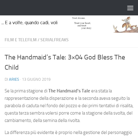
Salta al contenuto
FILM E TELEFILM
/
SERIALFREAKS
The Handmaid’s Tale: 3×04 God Bless The
Child
DI
ARIES
·
13 GIUGNO 2019
Se la prima stagione di
The Handmaid’s Tale
era stata la
rappresentazione della disperazione e la seconda aveva seguito la
parabola di caduta nel fondo del pozzo e dei primi tentativi di risalita,
questa terza sembra volersi porre come la stagione della svolta, del
cambiamento, della semina della rivolta.
La differenza più evidente è proprio nella gestione del personaggio