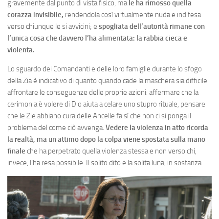
gravemente dal punto di vista fisico, ma
le ha rimosso quella
corazza invisibile,
rendendola così virtualmente nuda e indifesa
verso chiunque le si avvicini; e
spogliata dell’autorità rimane con
l’unica cosa che davvero l’ha alimentata: la rabbia cieca e
violenta.
Lo sguardo dei Comandanti e delle loro famiglie durante lo sfogo
della Zia è indicativo di quanto quando cade la maschera sia difficile
affrontare le conseguenze delle proprie azioni: affermare che la
cerimonia è volere di Dio aiuta a celare uno stupro rituale, pensare
che le Zie abbiano cura delle Ancelle fa sì che non ci si ponga il
problema del come ciò avvenga.
Vedere la violenza in atto ricorda
la realtà, ma un attimo dopo la colpa viene spostata sulla mano
finale
che ha perpetrato quella violenza stessa e non verso chi,
invece, l’ha resa possibile. Il solito dito e la solita luna, in sostanza.