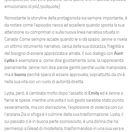
emozionano di più[/pullquote]
Nonostante la storyline della protagonista sia sempre importante, è
da notare come l’episodio riesca ad eccellere quando sposta la sua
attenzione su comprimari o sulla nuova linea narrativa situata in
Canada. Come sempre accade quando le si dà spazio, Janine si rivela
un ottimo strumento narrativo, carica della sua dolcezza, fragilità e
del bisogno di essere apprezzata e amata. Il suo dialogo con
Aunt
Lydia
è esemplare e, come dice giustamente June, la rappresenta
pienamente: Janine non dice parole gentili perché vuole manipolare,
ma è
buona
perché spera di essere approvata, soprattutto da chi è
nella sua vita con un ruolo di autorità diretta.
Lydia, però, è cambiata molto dopo l’assalto di
Emily
ed è Janine a
farne le spese: mentre una volta il suo gesto sarebbe stato punito
severamente, ma con discrezione, l’esplosione di violenza con cui
l’anziana Zia si sfoga è il culmine della sua trasformazione. Lydia, il
cui passato ci è in buona parte sconosciuto, è una donna che ha
permesso a Gilead di modellarla, trasformandosi in una sua vera e