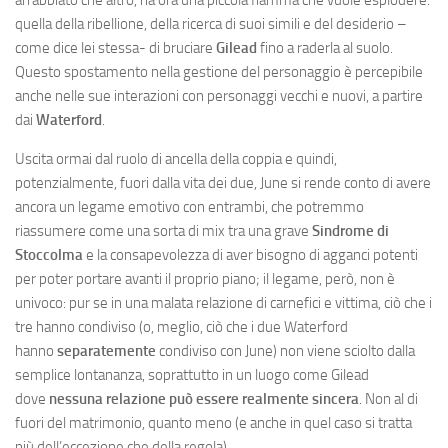
arrabbiato che altro, ha ora una piccola fiamma che vuole esplodere:
quella della ribellione, della ricerca di suoi simili e del desiderio –
come dice lei stessa- di bruciare
Gilead
fino a raderla al suolo.
Questo spostamento nella gestione del personaggio è percepibile
anche nelle sue interazioni con personaggi vecchi e nuovi, a partire
dai
Waterford
.
Uscita ormai dal ruolo di ancella della coppia e quindi,
potenzialmente, fuori dalla vita dei due, June si rende conto di avere
ancora un legame emotivo con entrambi, che potremmo
riassumere come una sorta di mix tra una grave
Sindrome di
Stoccolma
e la consapevolezza di aver bisogno di agganci potenti
per poter portare avanti il proprio piano; il legame, però, non è
univoco: pur se in una malata relazione di carnefici e vittima, ciò che i
tre hanno condiviso (o, meglio, ciò che i due Waterford
hanno
separatemente
condiviso con June) non viene sciolto dalla
semplice lontananza, soprattutto in un luogo come Gilead
dove
nessuna relazione può essere realmente sincera
. Non al di
fuori del matrimonio, quanto meno (e anche in quel caso si tratta
più dell’eccezione che della regola).