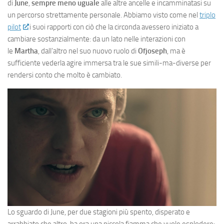
di
June
,
sempre meno uguale
alle altre ancelle e incamminatasi su
un percorso strettamente personale. Abbiamo visto come nel
triplo
pilot
i suoi rapporti con ciò che la circonda avessero iniziato a
cambiare sostanzialmente: da un lato nelle interazioni con
le
Martha
, dall’altro nel suo nuovo ruolo di
Ofjoseph
, ma è
sufficiente vederla agire immersa tra le sue simili-ma-diverse per
rendersi conto che molto è cambiato.
Lo sguardo di June, per due stagioni più spento, disperato e