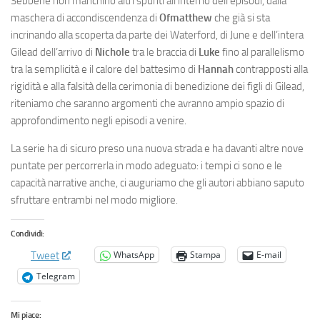
Sebbene non manchino altri spunti all’interno dell’episodi, dalla
maschera di accondiscendenza di
Ofmatthew
che già si sta
incrinando alla scoperta da parte dei Waterford, di June e dell’intera
Gilead dell’arrivo di
Nichole
tra le braccia di
Luke
fino al parallelismo
tra la semplicità e il calore del battesimo di
Hannah
contrapposti alla
rigidità e alla falsità della cerimonia di benedizione dei figli di Gilead,
riteniamo che saranno argomenti che avranno ampio spazio di
approfondimento negli episodi a venire.
La serie ha di sicuro preso una nuova strada e ha davanti altre nove
puntate per percorrerla in modo adeguato: i tempi ci sono e le
capacità narrative anche, ci auguriamo che gli autori abbiano saputo
sfruttare entrambi nel modo migliore.
Condividi:
WhatsApp
Stampa
E-mail
Tweet
Telegram
Mi piace: