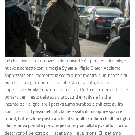
Ciò che, invece, più emoziona dell’episodio è il percorso di Emily, di
nuovo a contatto con la moglie
Sylvia
e il figlio
Oliver
. Abbiamo
apprezzato enormemente la scelta di non mostrare un incontro di
pura felicità e gioia, perché sarebbe stato forzato, falso e
superficiale. Emily è una donna che ha sofferto enormemente, che
porterà per il resto della sua vita cicatrici emotive e fisiche
incancellabili e ignorare il post-trauma avrebbe significato svilire i
suoi trascorsi.
I passi delicati, la necessità di riscoprire spazi e
tempi, l’attenzione posta anche al semplice abbraccio di un figlio
che temeva perduto per sempre
sono pennellate perfette che ne
descrivono il percorso di – speriamo – guarigione. Ci ripetiamo,