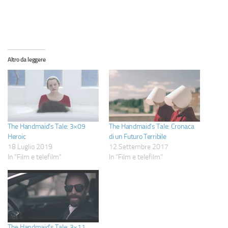
Altro da leggere
The Handmaid’s Tale: 3×09
The Handmaid’s Tale: Cronaca
Heroic
di un Futuro Terribile
18 Luglio 2019
12 Settembre 2017
In "Film e telefilm"
In "Film e telefilm"
The Handmaid’s Tale: 3×11