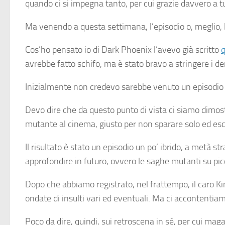
quando ci si impegna tanto, per cui grazie davvero a tu
Ma venendo a questa settimana, l’episodio o, meglio, l
Cos’ho pensato io di Dark Phoenix l’avevo già scritto
q
avrebbe fatto schifo, ma è stato bravo a stringere i d
Inizialmente non credevo sarebbe venuto un episodio p
Devo dire che da questo punto di vista ci siamo dimost
mutante al cinema, giusto per non sparare solo ed escl
Il risultato è stato un episodio un po’ ibrido, a met
approfondire in futuro, ovvero le saghe mutanti su pi
Dopo che abbiamo registrato, nel frattempo, il caro Ki
ondate di insulti vari ed eventuali. Ma ci accontentia
Poco da dire, quindi, sui retroscena in sé, per cui ma