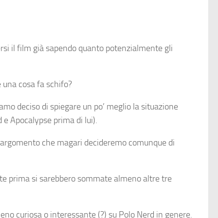
rsi il film già sapendo quanto potenzialmente gli
 una cosa fa schifo?
iamo deciso di spiegare un po’ meglio la situazione
 e Apocalypse prima di lui).
te un argomento che magari decideremo comunque di
ette prima si sarebbero sommate almeno altre tre
meno curiosa o interessante (?) su Polo Nerd in genere.