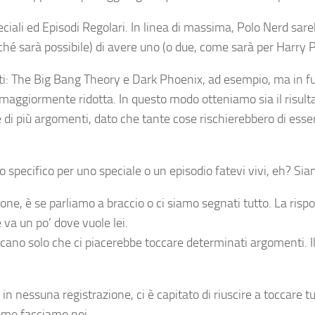
Speciali ed Episodi Regolari. In linea di massima, Polo Nerd sa
ché sarà possibile) di avere uno (o due, come sarà per Harry Po
nti: The Big Bang Theory e Dark Phoenix, ad esempio, ma in fu
 maggiormente ridotta. In questo modo otteniamo sia il risul
re di più argomenti, dato che tante cose rischierebbero di ess
specifico per uno speciale o un episodio fatevi vivi, eh? Si
one, è se parliamo a braccio o ci siamo segnati tutto. La ri
va un po’ dove vuole lei.
icano solo che ci piacerebbe toccare determinati argomenti. I
 nessuna registrazione, ci è capitato di riuscire a toccare t
come facciamo noi.