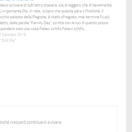
levo scrivere di tutt'altro stasera, sia di leggero che di lievemente
ù importante.Poi, in rete, scopro che questa sera il Pirellone, il
cchio palazzo della Regione, è stato sfregiato, mai termine fu più
atto, dalle parole "Family Day" scritte con le luci.A questo posso
spondere solo una cosa.Fatevi schifo.Fatevi schifo…
2 Gennaio 2016
 "Still life"
nché crescerò continuerò a vivere.