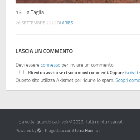
13. La Taglia
26 SETTEMBRE 2020
DI
ARIES
LASCIA UN COMMENTO
Devi essere
connesso
per inviare un commento.
Ricevi un avviso se ci sono nuovi commenti. Oppure
iscriviti
Questo sito utilizza Akismet per ridurre lo spam.
Scopri come
...E a volte, quando cadi, voli © 2026. Tutti i diritti riservati.
Powered by
- Progettato con il
tema Hueman