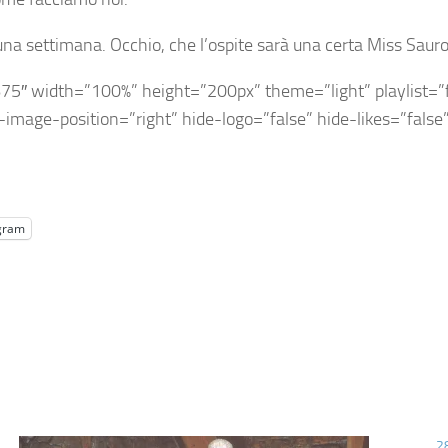
tra una settimana. Occhio, che l’ospite sarà una certa Miss S
5″ width=”100%” height=”200px” theme=”light” playlist=”fal
-image-position=”right” hide-logo=”false” hide-likes=”fals
gram
2