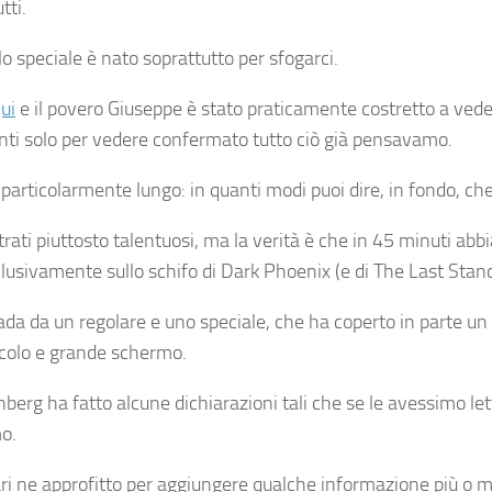
tti.
o speciale è nato soprattutto per sfogarci.
ui
e il povero Giuseppe è stato praticamente costretto a vede
enti solo per vedere confermato tutto ciò già pensavamo.
articolarmente lungo: in quanti modi puoi dire, in fondo, che
rati piuttosto talentuosi, ma la verità è che in 45 minuti abb
usivamente sullo schifo di Dark Phoenix (e di The Last Stand
à strada da un regolare e uno speciale, che ha coperto in par
ccolo e grande schermo.
nberg ha fatto alcune dichiarazioni tali che se le avessimo l
mo.
gari ne approfitto per aggiungere qualche informazione più o 