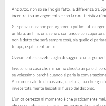
Anzitutto, non so se l’ho già fatto, la differenza tra 
incentrati su un argomento e con la caratteristica (fin
Gli speciali nascono per argomenti più limitati o urge
un libro, un film, una serie o comunque con copertura
non è detto che sarà sempre così), sia quello di parla
tempo, ospiti o entrambi.
Ovviamente se avete voglia di suggerire un argomento 
Invece, una cosa che mi hanno chiesto un paio di pers
se volessimo, perché quando si parla la conversazione 
Abbiamo scalette di massima, quello sì, ma che signif
invece totalmente lasciati al flusso del discorso.
L’unica certezza al momento è che praticamente mai, in
idea di quanto passi veloce il tempo quando si parla 