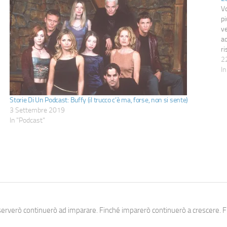
Vo
pi
ve
ad
ri
2
In
Storie Di Un Podcast: Buffy (il trucco c’è ma, forse, non si sente)
3 Settembre 2019
In "Podcast"
erverò continuerò ad imparare. Finché imparerò continuerò a crescere. Fi