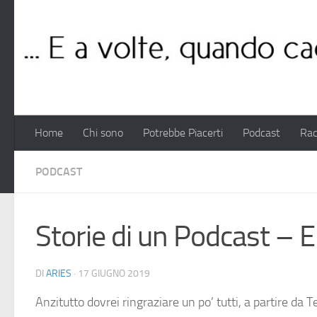
Salta al contenuto
Home
Chi sono
Potrebbe Piacerti
Podcast
Rac
PODCAST
Storie di un Podcast – E
DI
ARIES
·
17 GIUGNO 2019
Anzitutto dovrei ringraziare un po’ tutti, a partire da