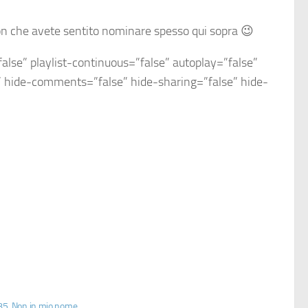
auron che avete sentito nominare spesso qui sopra 😉
se” playlist-continuous=”false” autoplay=”false”
e” hide-comments=”false” hide-sharing=”false” hide-
85. Non in mio nome.