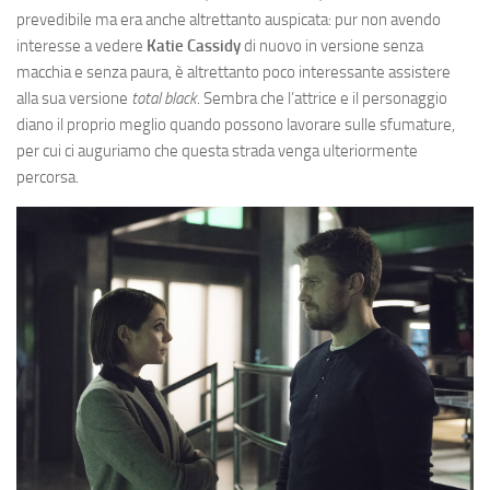
prevedibile ma era anche altrettanto auspicata: pur non avendo
interesse a vedere
Katie Cassidy
di nuovo in versione senza
macchia e senza paura, è altrettanto poco interessante assistere
alla sua versione
total black
. Sembra che l’attrice e il personaggio
diano il proprio meglio quando possono lavorare sulle sfumature,
per cui ci auguriamo che questa strada venga ulteriormente
percorsa.