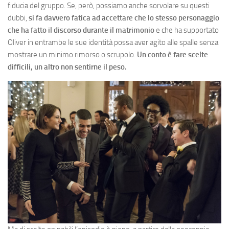
fiducia del gruppo. Se, però, possiamo anche sorvolare su questi
dubbi,
si fa davvero fatica ad accettare che lo stesso personaggio
che ha fatto il discorso durante il matrimonio
e che ha supportato
Oliver in entrambe le sue identità possa aver agito alle spalle senza
mostrare un minimo rimorso o scrupolo.
Un conto è fare scelte
difficili, un altro non sentirne il peso.