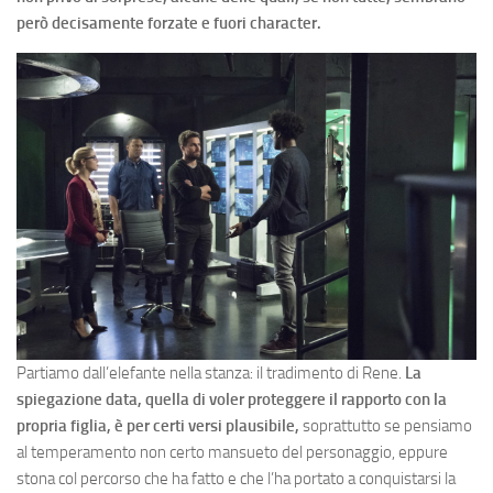
però decisamente forzate e fuori character.
Partiamo dall’elefante nella stanza: il tradimento di Rene.
La
spiegazione data, quella di voler proteggere il rapporto con la
propria figlia, è per certi versi plausibile,
soprattutto se pensiamo
al temperamento non certo mansueto del personaggio, eppure
stona col percorso che ha fatto e che l’ha portato a conquistarsi la