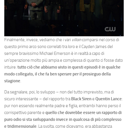
Finalmente, invece, vediamo che i vari
villain
comparsi nel corso di
questo primo arco sono correlati tra loro e il Cayden James del
sempre bravissimo Michael Emerson è in realtà a capo di
un’operazione molto più ampia e complessa di quanto ci fosse dato
intuire:
tutto ciò che abbiamo visto in questi episodi è in qualche
modo collegato, il che fa ben sperare per il prosieguo della
stagione
.
Da segnalare, poi, lo sviluppo – non del tutto imprevisto, ma di
sicuro interessante – del rapporto tra
Black Siren
e
Quentin Lance
:
pur non essendo realmente padre e figlia, entrambi hanno perso il
corrispettivo parente e
quello che dovrebbe essere un rapporto di
puro odio si sta sviluppando invece in qualcosa di più complesso
e tridimensionale
. La svolta, come dicevamo, era abbastanza