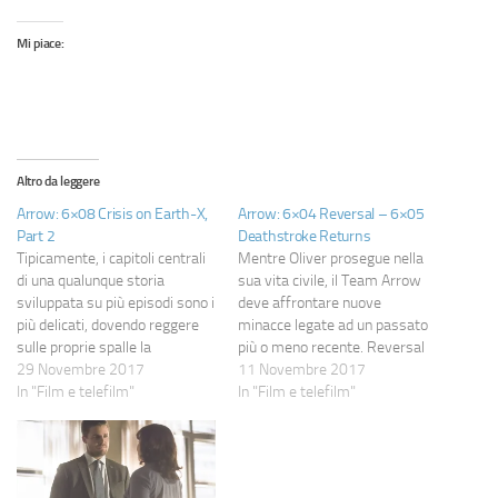
Mi piace:
Altro da leggere
Arrow: 6×08 Crisis on Earth-X,
Arrow: 6×04 Reversal – 6×05
Part 2
Deathstroke Returns
Tipicamente, i capitoli centrali
Mentre Oliver prosegue nella
di una qualunque storia
sua vita civile, il Team Arrow
sviluppata su più episodi sono i
deve affrontare nuove
più delicati, dovendo reggere
minacce legate ad un passato
sulle proprie spalle la
più o meno recente. Reversal
mancanza di epicità del finale e
29 Novembre 2017
"Non ho capito nulla di quello
11 Novembre 2017
di curiosità del prologo. Il
In "Film e telefilm"
che hai detto".Se dovessimo
In "Film e telefilm"
secondo tassello di Crisis on
riassumere l'episodio
Earth-X non fa eccezione,
potremmo usare questa frase,
mostrando il fianco a diverse
anche solo per il numero di
critiche pur rimanendo
volte in cui viene