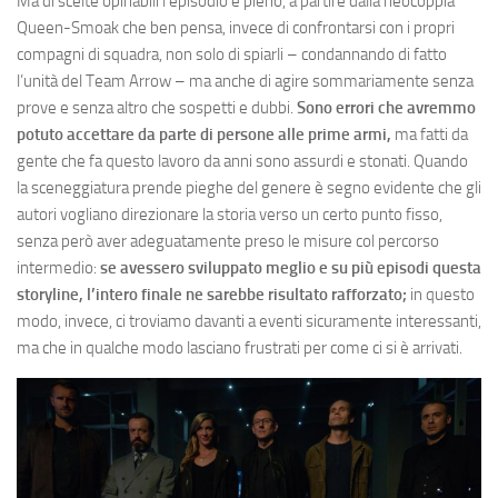
Ma di scelte opinabili l’episodio è pieno, a partire dalla neocoppia
Queen-Smoak che ben pensa, invece di confrontarsi con i propri
compagni di squadra, non solo di spiarli – condannando di fatto
l’unità del Team Arrow – ma anche di agire sommariamente senza
prove e senza altro che sospetti e dubbi.
Sono errori che avremmo
potuto accettare da parte di persone alle prime armi,
ma fatti da
gente che fa questo lavoro da anni sono assurdi e stonati. Quando
la sceneggiatura prende pieghe del genere è segno evidente che gli
autori vogliano direzionare la storia verso un certo punto fisso,
senza però aver adeguatamente preso le misure col percorso
intermedio:
se avessero sviluppato meglio e su più episodi questa
storyline, l’intero finale ne sarebbe risultato rafforzato;
in questo
modo, invece, ci troviamo davanti a eventi sicuramente interessanti,
ma che in qualche modo lasciano frustrati per come ci si è arrivati.