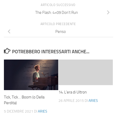
ARTICOLO SUCCESSIVO
The Flash: 4×09 Don’t Run
ARTICOLO PRECEDENTE
Penso
POTREBBERO INTERESSARTI ANCHE...
14. L’era di Ultron
Tick, Tick… Boom (o Della
26 APRILE 2015
DI
ARIES
Perdita)
5 DICEMBRE 2021
DI
ARIES