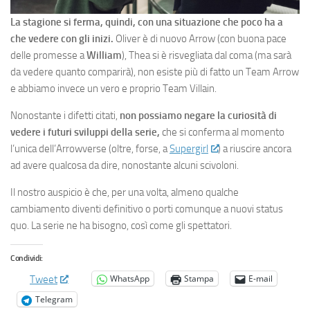
La stagione si ferma, quindi, con una situazione che poco ha a
che vedere con gli inizi.
Oliver è di nuovo Arrow (con buona pace
delle promesse a
William
), Thea si è risvegliata dal coma (ma sarà
da vedere quanto comparirà), non esiste più di fatto un Team Arrow
e abbiamo invece un vero e proprio Team Villain.
Nonostante i difetti citati,
non possiamo negare la curiosità di
vedere i futuri sviluppi della serie,
che si conferma al momento
l’unica dell’Arrowverse (oltre, forse, a
Supergirl
) a riuscire ancora
ad avere qualcosa da dire, nonostante alcuni scivoloni.
Il nostro auspicio è che, per una volta, almeno qualche
cambiamento diventi definitivo o porti comunque a nuovi status
quo. La serie ne ha bisogno, così come gli spettatori.
Condividi:
WhatsApp
Stampa
E-mail
Tweet
Telegram