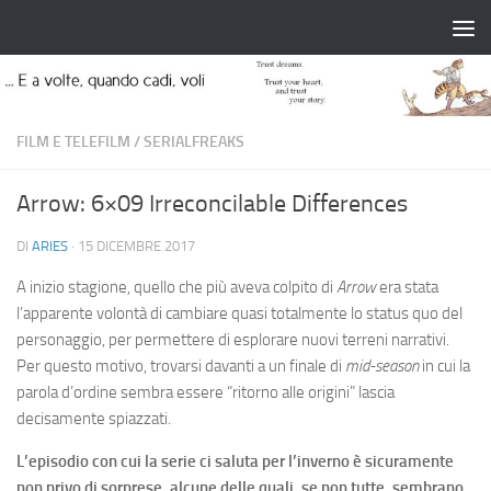
Salta al contenuto
FILM E TELEFILM
/
SERIALFREAKS
Arrow: 6×09 Irreconcilable Differences
DI
ARIES
·
15 DICEMBRE 2017
A inizio stagione, quello che più aveva colpito di
Arrow
era stata
l’apparente volontà di cambiare quasi totalmente lo status quo del
personaggio, per permettere di esplorare nuovi terreni narrativi.
Per questo motivo, trovarsi davanti a un finale di
mid-season
in cui la
parola d’ordine sembra essere “ritorno alle origini” lascia
decisamente spiazzati.
L’episodio con cui la serie ci saluta per l’inverno è sicuramente
non privo di sorprese, alcune delle quali, se non tutte, sembrano