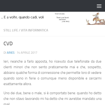
Salta al contenuto
STILL LIFE
/
VITA INFORMATICA
CVD
DI
ARIES
·
14 APRILE 2017
Ieri, neanche a farlo apposta, ho ricevuto due telefonate da due
clienti minori che non sento praticamente mai e che, sospetto,
abbiano qualche forma di connessione che permette loro di vedere
quando sono in ferie o comunque meno disponibile e cercarmi
esattamente allora.
Uno dei due, bene o male, si è comportato bene: quando ho detto
che non stavo lavorando mi ha detto che mi avrebbe mandato una
mail.