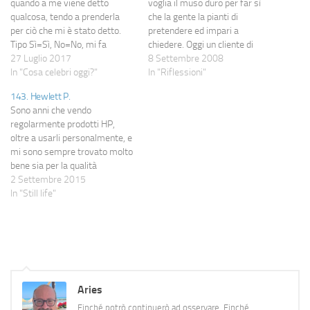
quando a me viene detto
voglia il muso duro per far sì
qualcosa, tendo a prenderla
che la gente la pianti di
per ciò che mi è stato detto.
pretendere ed impari a
Tipo Sì=Sì, No=No, mi fa
chiedere. Oggi un cliente di
piacere=mi fa piacere, non
27 Luglio 2017
quelli minori, che mi porta sì e
8 Settembre 2008
posso=non posso. Cose del
In "Cosa celebri oggi?"
no 300 euro in un anno, ha ben
In "Riflessioni"
genere. Ma a volte, ripeto,
pensato di lamentarsi perché
143. Hewlett P.
penso di essere strano io: già
gli ho detto…
Sono anni che vendo
nei rapporti umani ci si…
regolarmente prodotti HP,
oltre a usarli personalmente, e
mi sono sempre trovato molto
bene sia per la qualità
intrinseca che per
2 Settembre 2015
l'assistenza.Però, proprio
In "Still life"
perché mi piace essere
obiettivo, questa va
raccontata.Ieri sono andato da
un cliente perché un suo
vecchio server non si
accendeva più: partito…
Aries
Finché potrò continuerò ad osservare. Finché