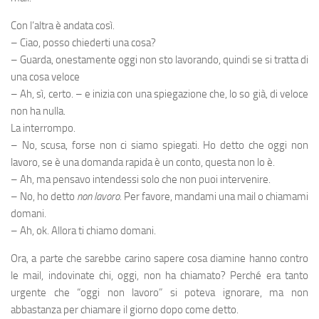
Con l’altra è andata così.
– Ciao, posso chiederti una cosa?
– Guarda, onestamente oggi non sto lavorando, quindi se si tratta di
una cosa veloce
– Ah, sì, certo. – e inizia con una spiegazione che, lo so già, di veloce
non ha nulla.
La interrompo.
– No, scusa, forse non ci siamo spiegati. Ho detto che oggi non
lavoro, se è una domanda rapida è un conto, questa non lo è.
– Ah, ma pensavo intendessi solo che non puoi intervenire.
– No, ho detto
non lavoro
. Per favore, mandami una mail o chiamami
domani.
– Ah, ok. Allora ti chiamo domani.
Ora, a parte che sarebbe carino sapere cosa diamine hanno contro
le mail, indovinate chi, oggi, non ha chiamato? Perché era tanto
urgente che “oggi non lavoro” si poteva ignorare, ma non
abbastanza per chiamare il giorno dopo come detto.