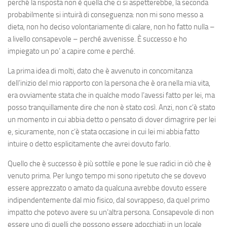
perché la risposta non è quella che ci si aspetterebbe, la seconda
probabilmente si intuirà di conseguenza: non mi sono messo a
dieta, non ho deciso volontariamente di calare, non ho fatto nulla –
a livello consapevole – perché avvenisse. È successo e ho
impiegato un po’ a capire come e perché.
La prima idea di molti, dato che è avvenuto in concomitanza
dell’inizio del mio rapporto con la persona che è ora nella mia vita,
era ovviamente stata che in qualche modo l’avessi fatto per lei, ma
posso tranquillamente dire che non è stato così. Anzi, non c’è stato
un momento in cui abbia detto o pensato di dover dimagrire per lei
e, sicuramente, non c’è stata occasione in cui lei mi abbia fatto
intuire o detto esplicitamente che avrei dovuto farlo.
Quello che è successo è più sottile e pone le sue radici in ciò che è
venuto prima. Per lungo tempo mi sono ripetuto che se dovevo
essere apprezzato o amato da qualcuna avrebbe dovuto essere
indipendentemente dal mio fisico, dal sovrappeso, da quel primo
impatto che potevo avere su un’altra persona. Consapevole di non
essere uno di quelli che possono essere adocchiati in un locale