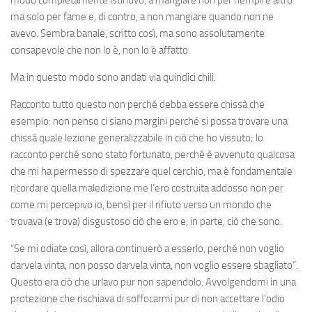
modo completamente istintivo, a mangiare non per riempire altro
ma solo per fame e, di contro, a non mangiare quando non ne
avevo. Sembra banale, scritto così, ma sono assolutamente
consapevole che non lo è, non lo è affatto.
Ma in questo modo sono andati via quindici chili.
Racconto tutto questo non perché debba essere chissà che
esempio: non penso ci siano margini perché si possa trovare una
chissà quale lezione generalizzabile in ciò che ho vissuto; lo
racconto perché sono stato fortunato, perché è avvenuto qualcosa
che mi ha permesso di spezzare quel cerchio, ma è fondamentale
ricordare quella maledizione me l’ero costruita addosso non per
come mi percepivo io, bensì per il rifiuto verso un mondo che
trovava (e trova) disgustoso ciò che ero e, in parte, ciò che sono.
“Se mi odiate così, allora continuerò a esserlo, perché non voglio
darvela vinta, non posso darvela vinta, non voglio essere sbagliato”.
Questo era ciò che urlavo pur non sapendolo. Avvolgendomi in una
protezione che rischiava di soffocarmi pur di non accettare l’odio