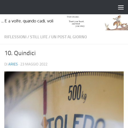
Salta al contenuto
RIFLESSIONI
/
STILL LIFE
/
UN POST AL GIORNO
10. Quindici
DI
ARIES
·
23 MAGGIO 2022