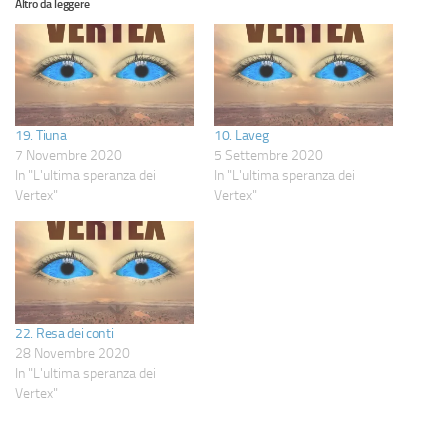
Altro da leggere
19. Tiuna
10. Laveg
7 Novembre 2020
5 Settembre 2020
In "L'ultima speranza dei
In "L'ultima speranza dei
Vertex"
Vertex"
22. Resa dei conti
28 Novembre 2020
In "L'ultima speranza dei
Vertex"