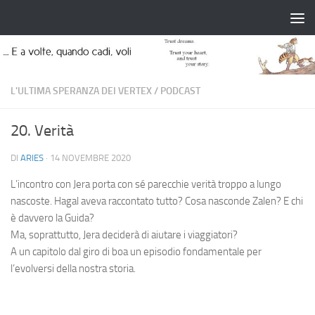
Salta al contenuto
L'ULTIMA SPERANZA DEI VERTEX
/
PODCAST
20. Verità
DI
ARIES
·
14 NOVEMBRE 2020
L’incontro con Jera porta con sé parecchie verità troppo a lungo
nascoste. Hagal aveva raccontato tutto? Cosa nasconde Zalen? E chi
è davvero la Guida?
Ma, soprattutto, Jera deciderà di aiutare i viaggiatori?
A un capitolo dal giro di boa un episodio fondamentale per
l’evolversi della nostra storia.