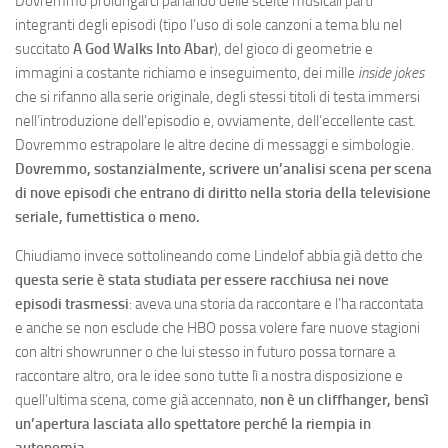
Dovremmo prolungarci parlando delle scelte musicali parti
integranti degli episodi (tipo l’uso di sole canzoni a tema blu nel
succitato
A God Walks Into Abar
), del gioco di geometrie e
immagini a costante richiamo e inseguimento, dei mille
inside jokes
che si rifanno alla serie originale, degli stessi titoli di testa immersi
nell’introduzione dell’episodio e, ovviamente, dell’eccellente cast.
Dovremmo estrapolare le altre decine di messaggi e simbologie.
Dovremmo, sostanzialmente, scrivere un’analisi scena per scena
di nove episodi che entrano di diritto nella storia della televisione
seriale, fumettistica o meno.
Chiudiamo invece sottolineando come Lindelof abbia già detto che
questa serie è stata studiata per essere racchiusa nei nove
episodi trasmessi
: aveva una storia da raccontare e l’ha raccontata
e anche se non esclude che HBO possa volere fare nuove stagioni
con altri showrunner o che lui stesso in futuro possa tornare a
raccontare altro, ora le idee sono tutte lì a nostra disposizione e
quell’ultima scena, come già accennato,
non è un cliffhanger, bensì
un’apertura lasciata allo spettatore perché la riempia in