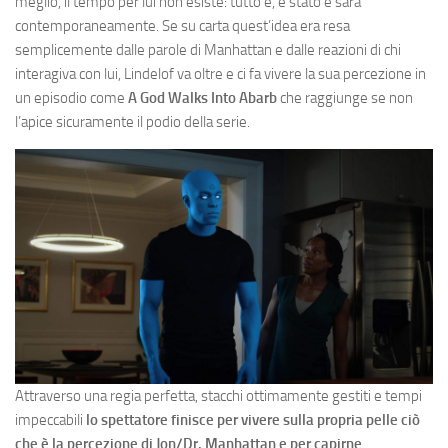
meglio, il tempo per lui non esiste: tutto è, è stato e sarà
contemporaneamente. Se su carta quest’idea era resa
semplicemente dalle parole di Manhattan e dalle reazioni di chi
interagiva con lui, Lindelof va oltre e ci fa vivere la sua percezione in
un episodio come
A God Walks Into Abarb
che raggiunge se non
l’apice sicuramente il podio della serie.
Attraverso una regia perfetta, stacchi ottimamente gestiti e tempi
impeccabili
lo spettatore finisce per vivere sulla propria pelle ciò
che è la percezione di Jon/Dr. Manhattan e per capirne