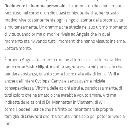
finalmente il dramma personale.
Un uomo, con desideri umani,
racchiuso nel corpo di un dio quasi onnipotente che, per questo
motivo, vive costantemente ogni singolo istante della propria vita
simultaneamente. Un dramma che strazia nel suo ultimo momento
di vita, quando prima di morire rivela ad
Angela
che in quel
momento sta rivivendo tutti i momenti che hanno vissuto insieme.
Letteralmente.
È proprio Angela l’elemento cardine attorno a cui tutto ruota. Non
tanto come
Sister Night
, identità segreta usata più per sviare che
per dare sostanza, quanto come fulcro nelle vite di Jon, di
Will
e
anche dell’intera
Cyclops
. Centrale senza averne iniziale
consapevolezza. Vittima delle azioni altrui e, paradossalmente, di
tutti coloro che ha amato o che avrebbe voluto amare. Vittima
indiretta delle azioni di Dr. Manhattan in Vietnam, di Will
come
Hooded Justice
che ha finito per allontanare la propria
famiglia, di
Crawford
che l’ha tenuta vicina solo per poter arrivare a
Jon.