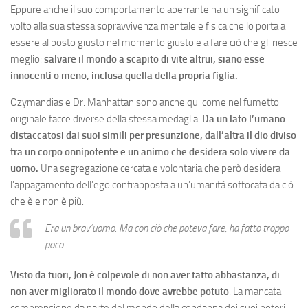
Eppure anche il suo comportamento aberrante ha un significato
volto alla sua stessa sopravvivenza mentale e fisica che lo porta a
essere al posto giusto nel momento giusto e a fare ciò che gli riesce
meglio:
salvare il mondo a scapito di vite altrui, siano esse
innocenti o meno, inclusa quella della propria figlia.
Ozymandias e Dr. Manhattan sono anche qui come nel fumetto
originale facce diverse della stessa medaglia.
Da un lato l’umano
distaccatosi dai suoi simili per presunzione, dall’altra il dio diviso
tra un corpo onnipotente e un animo che desidera solo vivere da
uomo.
Una segregazione cercata e volontaria che però desidera
l’appagamento dell’ego contrapposta a un’umanità soffocata da ciò
che è e non è più.
Era un brav’uomo. Ma con ciò che poteva fare, ha fatto troppo
poco
Visto da fuori, Jon è colpevole di non aver fatto abbastanza, di
non aver migliorato il mondo dove avrebbe potuto
. La mancata