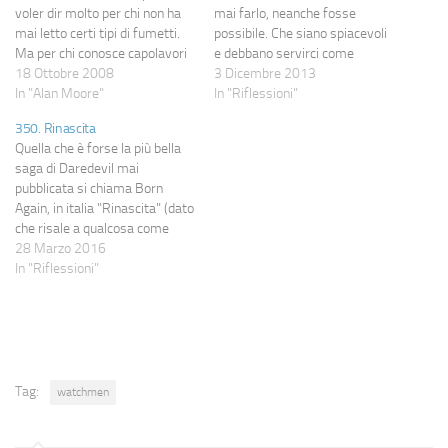
voler dir molto per chi non ha
mai farlo, neanche fosse
mai letto certi tipi di fumetti.
possibile. Che siano spiacevoli
Ma per chi conosce capolavori
e debbano servirci come
(sì, VERI capolavori) come "V
18 Ottobre 2008
lezione o che siano dolci e
3 Dicembre 2013
for Vendetta" e "Watchmen"
In "Alan Moore"
fungano da archivio di gioie. E
In "Riflessioni"
non può non avvicinarsi ad un
non importa se poi quei ricordi
350. Rinascita
romanzo dell'autore/sciamano
rimangono tali, non importa se
Quella che è forse la più bella
con un misto di…
non potranno essere replicati,
saga di Daredevil mai
…
pubblicata si chiama Born
Again, in italia "Rinascita" (dato
che risale a qualcosa come
trent'anni fa non mi
28 Marzo 2016
preoccuperò di eventuali
In "Riflessioni"
spoiler). In quella saga una
Karen Page tossicodipendente
vende la vera identità di
Daredevil a uno spacciatore
per…
Tag:
watchmen