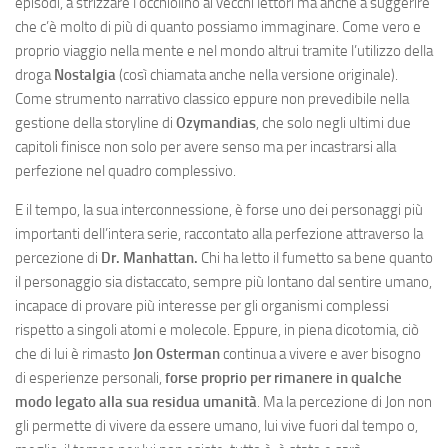
episodi, a strizzare l’occhiolino ai vecchi lettori ma anche a suggerire
che c’è molto di più di quanto possiamo immaginare. Come vero e
proprio viaggio nella mente e nel mondo altrui tramite l’utilizzo della
droga
Nostalgia
(così chiamata anche nella versione originale).
Come strumento narrativo classico eppure non prevedibile nella
gestione della storyline di
Ozymandias
, che solo negli ultimi due
capitoli finisce non solo per avere senso ma per incastrarsi alla
perfezione nel quadro complessivo.
E il tempo, la sua interconnessione, è forse uno dei personaggi più
importanti dell’intera serie, raccontato alla perfezione attraverso la
percezione di
Dr. Manhattan.
Chi ha letto il fumetto sa bene quanto
il personaggio sia distaccato, sempre più lontano dal sentire umano,
incapace di provare più interesse per gli organismi complessi
rispetto a singoli atomi e molecole. Eppure, in piena dicotomia, ciò
che di lui è rimasto
Jon Osterman
continua a vivere e aver bisogno
di esperienze personali,
forse proprio per rimanere in qualche
modo legato alla sua residua umanità
. Ma la percezione di Jon non
gli permette di vivere da essere umano, lui vive fuori dal tempo o,