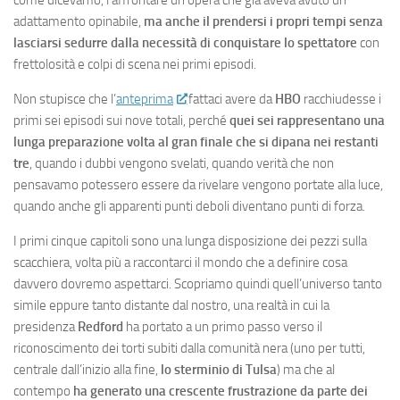
come dicevamo, l’affrontare un’opera che già aveva avuto un
adattamento opinabile,
ma anche il prendersi i propri tempi senza
lasciarsi sedurre dalla necessità di conquistare lo spettatore
con
frettolosità e colpi di scena nei primi episodi.
Non stupisce che l’
anteprima
fattaci avere da
HBO
racchiudesse i
primi sei episodi sui nove totali, perché
quei sei rappresentano una
lunga preparazione volta al gran finale che si dipana nei restanti
tre
, quando i dubbi vengono svelati, quando verità che non
pensavamo potessero essere da rivelare vengono portate alla luce,
quando anche gli apparenti punti deboli diventano punti di forza.
I primi cinque capitoli sono una lunga disposizione dei pezzi sulla
scacchiera, volta più a raccontarci il mondo che a definire cosa
davvero dovremo aspettarci. Scopriamo quindi quell’universo tanto
simile eppure tanto distante dal nostro, una realtà in cui la
presidenza
Redford
ha portato a un primo passo verso il
riconoscimento dei torti subiti dalla comunità nera (uno per tutti,
centrale dall’inizio alla fine,
lo sterminio di Tulsa
) ma che al
contempo
ha generato una crescente frustrazione da parte dei