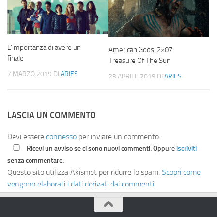
L’importanza di avere un
American Gods: 2×07
finale
Treasure Of The Sun
7 MARZO 2019
DI
ARIES
23 APRILE 2019
DI
ARIES
LASCIA UN COMMENTO
Devi essere
connesso
per inviare un commento.
Ricevi un avviso se ci sono nuovi commenti. Oppure
iscriviti
senza commentare.
Questo sito utilizza Akismet per ridurre lo spam.
Scopri come
vengono elaborati i dati derivati dai commenti
.