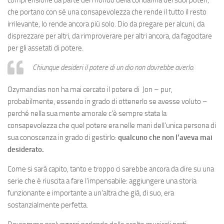
comprensione da parte del mondo della condanna dei suoi poteri,
che portano con sé una consapevolezza che rende il tutto il resto
irrilevante, lo rende ancora più solo. Dio da pregare per alcuni, da
disprezzare per altri, da rimproverare per altri ancora, da fagocitare
per gli assetati di potere.
Chiunque desideri il potere di un dio non dovrebbe averlo.
Ozymandias non ha mai cercato il potere di Jon – pur,
probabilmente, essendo in grado di ottenerlo se avesse voluto –
perché nella sua mente amorale c’è sempre stata la
consapevolezza che quel potere era nelle mani dell’unica persona di
sua conoscenza in grado di gestirlo:
qualcuno che non l’aveva mai
desiderato.
Come si sarà capito, tanto e troppo ci sarebbe ancora da dire su una
serie che è riuscita a fare l’impensabile: aggiungere una storia
funzionante e importante a un’altra che già, di suo, era
sostanzialmente perfetta.