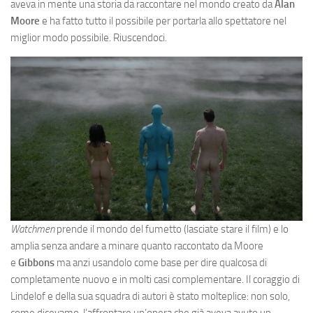
aveva in mente una storia da raccontare nel mondo creato da
Alan
Moore
e ha fatto tutto il possibile per portarla allo spettatore nel
miglior modo possibile. Riuscendoci.
Watchmen
prende il mondo del fumetto (lasciate stare il film) e lo
amplia senza andare a minare quanto raccontato da Moore
e
Gibbons
ma anzi usandolo come base per dire qualcosa di
completamente nuovo e in molti casi complementare. Il coraggio di
Lindelof e della sua squadra di autori è stato molteplice: non solo,