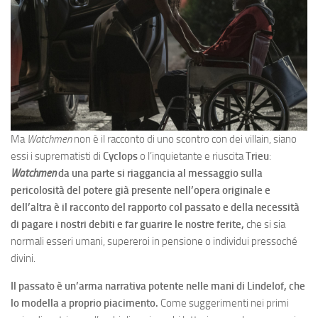
Ma
Watchmen
non è il racconto di uno scontro con dei villain, siano
essi i suprematisti di
Cyclops
o l’inquietante e riuscita
Trieu
:
Watchmen
da una parte si riaggancia al messaggio sulla
pericolosità del potere già presente nell’opera originale e
dell’altra è il racconto del rapporto col passato e della necessità
di pagare i nostri debiti e far guarire le nostre ferite,
che si sia
normali esseri umani, supereroi in pensione o individui pressoché
divini.
Il passato è un’arma narrativa potente nelle mani di Lindelof, che
lo modella a proprio piacimento.
Come suggerimenti nei primi