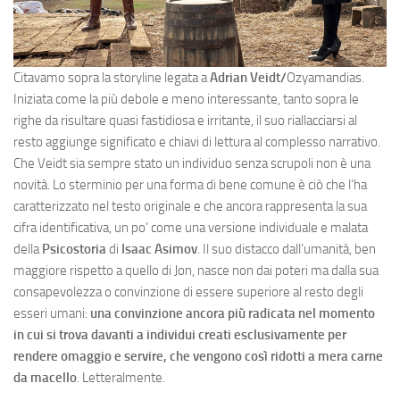
Citavamo sopra la storyline legata a
Adrian Veidt/
Ozyamandias.
Iniziata come la più debole e meno interessante, tanto sopra le
righe da risultare quasi fastidiosa e irritante, il suo riallacciarsi al
resto aggiunge significato e chiavi di lettura al complesso narrativo.
Che Veidt sia sempre stato un individuo senza scrupoli non è una
novità. Lo sterminio per una forma di bene comune è ciò che l’ha
caratterizzato nel testo originale e che ancora rappresenta la sua
cifra identificativa, un po’ come una versione individuale e malata
della
Psicostoria
di
Isaac Asimov
. Il suo distacco dall’umanità, ben
maggiore rispetto a quello di Jon, nasce non dai poteri ma dalla sua
consapevolezza o convinzione di essere superiore al resto degli
esseri umani:
una convinzione ancora più radicata nel momento
in cui si trova davanti a individui creati esclusivamente per
rendere omaggio e servire, che vengono così ridotti a mera carne
da macello
. Letteralmente.