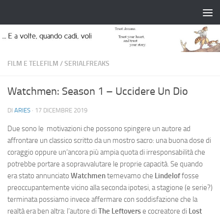
Salta al contenuto
FILM E TELEFILM
/
SERIALFREAKS
Watchmen: Season 1 – Uccidere Un Dio
DI
ARIES
·
17 DICEMBRE 2019
Due sono le motivazioni che possono spingere un autore ad
affrontare un classico scritto da un mostro sacro: una buona dose di
coraggio oppure un’ancora più ampia quota di irresponsabilità che
potrebbe portare a sopravvalutare le proprie capacità. Se quando
era stato annunciato
Watchmen
temevamo che
Lindelof
fosse
preoccupantemente vicino alla seconda ipotesi, a stagione (e serie?)
terminata possiamo invece affermare con soddisfazione che la
realtà era ben altra: l’autore di
The Leftovers
e cocreatore di
Lost