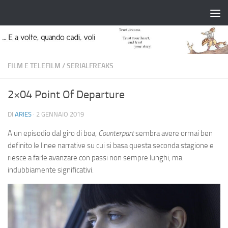
Salta al contenuto
FILM E TELEFILM
/
SERIALFREAKS
2×04 Point Of Departure
DI
ARIES
·
2 GENNAIO 2019
A un episodio dal giro di boa,
Counterpart
sembra avere ormai ben
definito le linee narrative su cui si basa questa seconda stagione e
riesce a farle avanzare con passi non sempre lunghi, ma
indubbiamente significativi.