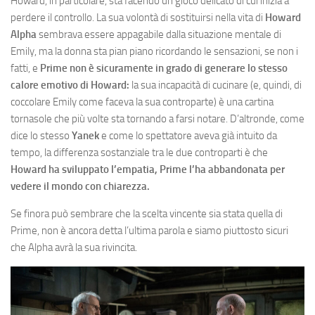
Howard, in particolare, sta facendo un gioco delicato di cui inizia a
perdere il controllo. La sua volontà di sostituirsi nella vita di
Howard
Alpha
sembrava essere appagabile dalla situazione mentale di
Emily, ma la donna sta pian piano ricordando le sensazioni, se non i
fatti, e
Prime non è sicuramente in grado di generare lo stesso
calore emotivo di Howard:
la sua incapacità di cucinare (e, quindi, di
coccolare Emily come faceva la sua controparte) è una cartina
tornasole che più volte sta tornando a farsi notare. D’altronde, come
dice lo stesso
Yanek
e come lo spettatore aveva già intuito da
tempo, la differenza sostanziale tra le due controparti è che
Howard ha sviluppato l’empatia, Prime l’ha abbandonata per
vedere il mondo con chiarezza.
Se finora può sembrare che la scelta vincente sia stata quella di
Prime, non è ancora detta l’ultima parola e siamo piuttosto sicuri
che Alpha avrà la sua rivincita.