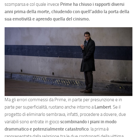
scomparsa e col quale invece
Prime ha chiuso i rapporti diversi
anni prima della morte, chiudendo con quell’addio la porta della
sua emotività e aprendo quella del cinismo.
Ma gli errori commessi da Prime, in parte per presunzione e in
parte per superficialità, ruotano anche intorno a
Lambert
. Se il
progetto di eliminarlo sembrava, infatti, procedere a dovere, due
variabili sono entrate in gioco
scombinando i piani in modo
drammatico e potenzialmente catastrofico
: la prima è
rappresentata dalla relazione tra le due controparti della vittima,