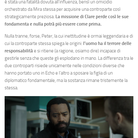
è stata una fatalità dovuta all’influenza, bensì un omicidio
orchestrato da Mira stessa per acquisire una controparte così
strategicamente preziosa.
La missione di Clare perde così le sue
fondamenta e nulla potrà più essere come prima.
Nulla tranne, forse, Peter, la cui inettitudine è ormai leggendaria e di
cui la controparte stessa spiega le origini:
l’uomo ha il terrore delle
responsabilità
e si ritiene (a ragione, osiamo dire) incapace di
gestirle senza che queste gli esplodano in mano. La differenza tra le
due controparti risiede unicamente nelle condizioni diverse che
hanno portato uno in Echo e l’altro a sposare la figlia di un
diplomatico fondamentale, ma la sostanza rimane tristemente la
stessa.