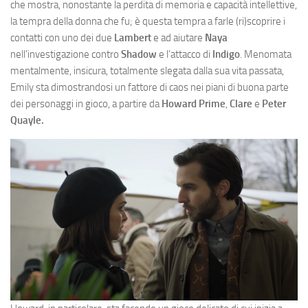
che mostra, nonostante la perdita di memoria e capacità intellettive,
la tempra della donna che fu; è questa tempra a farle (ri)scoprire i
contatti con uno dei due
Lambert
e ad aiutare
Naya
nell’investigazione contro
Shadow
e l’attacco di
Indigo
. Menomata
mentalmente, insicura, totalmente slegata dalla sua vita passata,
Emily sta dimostrandosi un fattore di caos nei piani di buona parte
dei personaggi in gioco, a partire da
Howard Prime
,
Clare
e
Peter
Quayle.