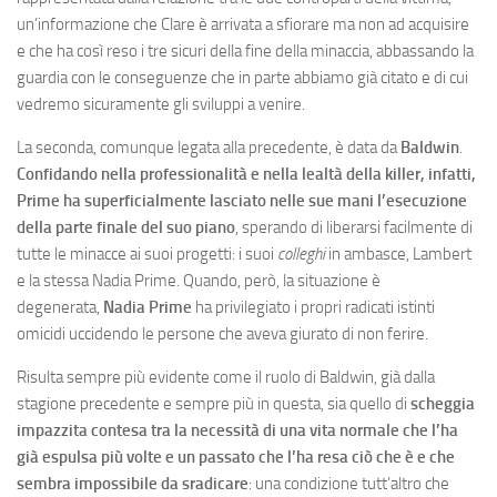
un’informazione che Clare è arrivata a sfiorare ma non ad acquisire
e che ha così reso i tre sicuri della fine della minaccia, abbassando la
guardia con le conseguenze che in parte abbiamo già citato e di cui
vedremo sicuramente gli sviluppi a venire.
La seconda, comunque legata alla precedente, è data da
Baldwin
.
Confidando nella professionalità e nella lealtà della killer, infatti,
Prime ha superficialmente lasciato nelle sue mani l’esecuzione
della parte finale del suo piano
, sperando di liberarsi facilmente di
tutte le minacce ai suoi progetti: i suoi
colleghi
in ambasce, Lambert
e la stessa Nadia Prime. Quando, però, la situazione è
degenerata,
Nadia Prime
ha privilegiato i propri radicati istinti
omicidi uccidendo le persone che aveva giurato di non ferire.
Risulta sempre più evidente come il ruolo di Baldwin, già dalla
stagione precedente e sempre più in questa, sia quello di
scheggia
impazzita contesa tra la necessità di una vita normale che l’ha
già espulsa più volte e un passato che l’ha resa ciò che è
e che
sembra impossibile da sradicare
: una condizione tutt’altro che