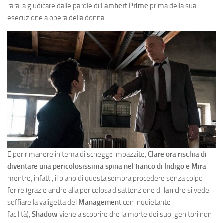
rara, a giudicare dalle parole di
Lambert Prime
prima della sua
esecuzione a opera della donna.
E per rimanere in tema di schegge impazzite,
Clare ora rischia di
diventare una pericolosissima spina nel fianco di Indigo e Mira
:
mentre, infatti, il piano di questa sembra procedere senza colpo
ferire (grazie anche alla pericolosa disattenzione di
Ian
che si vede
soffiare la valigetta del
Management
con inquietante
facilità),
Shadow
viene a scoprire che la morte dei suoi genitori non