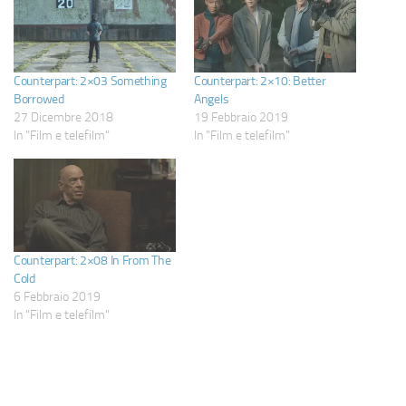
Counterpart: 2×03 Something
Counterpart: 2×10: Better
Borrowed
Angels
27 Dicembre 2018
19 Febbraio 2019
In "Film e telefilm"
In "Film e telefilm"
Counterpart: 2×08 In From The
Cold
6 Febbraio 2019
In "Film e telefilm"