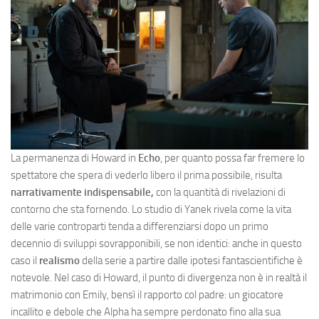
La permanenza di Howard in
Echo
, per quanto possa far fremere lo
spettatore che spera di vederlo libero il prima possibile, risulta
narrativamente indispensabile,
con la quantità di rivelazioni di
contorno che sta fornendo. Lo studio di Yanek rivela come la vita
delle varie controparti tenda a differenziarsi dopo un primo
decennio di sviluppi sovrapponibili, se non identici: anche in questo
caso il
realismo
della serie a partire dalle ipotesi fantascientifiche è
notevole. Nel caso di Howard, il punto di divergenza non è in realtà il
matrimonio con Emily, bensì il rapporto col padre: un giocatore
incallito e debole che Alpha ha sempre perdonato fino alla sua