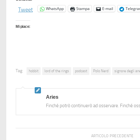
WhatsApp
Stampa
E-mail
Telegr
Tweet
Mi piace:
Tag:
hobbit
lord of the rings
podcast
Polo Nerd
signore degli ane
Aries
Finché potrò continuerò ad osservare. Finché oss
ARTICOLO PRECEDENTE