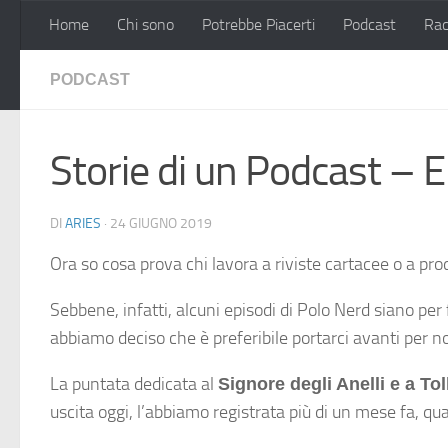
Home
Chi sono
Potrebbe Piacerti
Podcast
Rac
Salta al contenuto
PODCAST
Storie di un Podcast – E
DI
ARIES
·
24 GIUGNO 2019
Ora so cosa prova chi lavora a riviste cartacee o a pr
Sebbene, infatti, alcuni episodi di Polo Nerd siano per
abbiamo deciso che è preferibile portarci avanti per n
La puntata dedicata al
Signore degli Anelli e a To
uscita oggi, l’abbiamo registrata più di un mese fa,