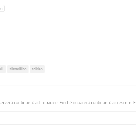
am
lli
silmarillion
tolkien
erverò continuerò ad imparare. Finché imparerò continuerò a crescere. Fi