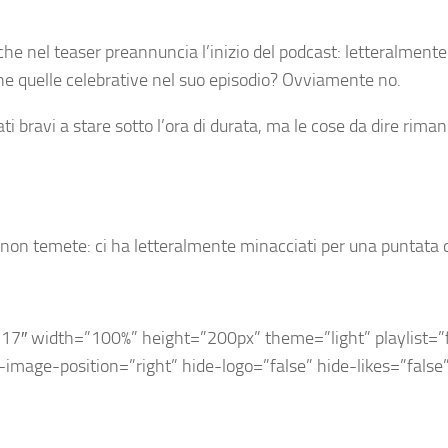
che nel teaser preannuncia l’inizio del podcast: letteralmente
e quelle celebrative nel suo episodio? Ovviamente no.
ti bravi a stare sotto l’ora di durata, ma le cose da dire rim
re, non temete: ci ha letteralmente minacciati per una puntata
7″ width=”100%” height=”200px” theme=”light” playlist=”fal
-image-position=”right” hide-logo=”false” hide-likes=”fals