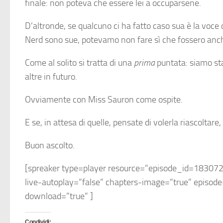
finale: non poteva che essere lei a occuparsene.
D’altronde, se qualcuno ci ha fatto caso sua è la voce 
Nerd sono sue, potevamo non fare sì che fossero anch
Come al solito si tratta di una
prima
puntata: siamo sta
altre in futuro.
Ovviamente con Miss Sauron come ospite.
E se, in attesa di quelle, pensate di volerla riascolta
Buon ascolto.
[spreaker type=player resource=”episode_id=1830721
live-autoplay=”false” chapters-image=”true” episode
download=”true” ]
Condividi: