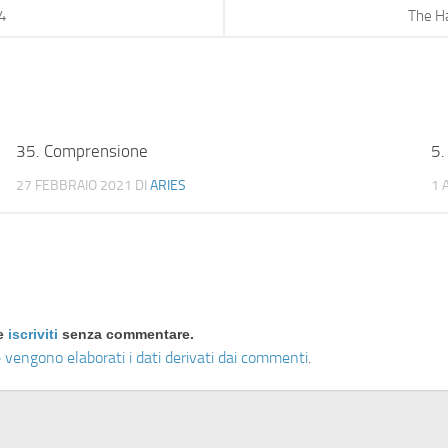
4
The H
35. Comprensione
5.
27 FEBBRAIO 2021
DI
ARIES
1 
re
iscriviti
senza commentare.
 vengono elaborati i dati derivati dai commenti
.