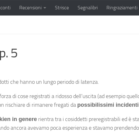
conti
Recensioni
Strisce
Segnalibri
Ringraziamenti
p. 5
odotti che hanno un lungo periodo di latenza.
 forza di cose registrati a ridosso dell’uscita (ad esempio qu
on rischiare di rimanere fregati da
possibilissimi incidenti
rientra tra i cosiddetti preregistrabili ed è s
lkien in genere
 quando ancora avevamo poca esperienza e stavamo prendendo 