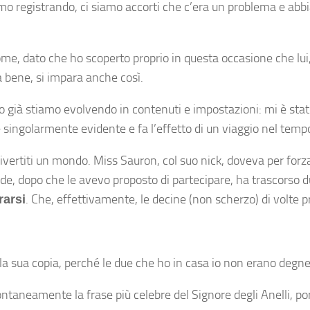
amo registrando, ci siamo accorti che c’era un problema e ab
me, dato che ho scoperto proprio in questa occasione che lui
a bene, si impara anche così.
o già stiamo evolvendo in contenuti e impostazioni: mi è stat
singolarmente evidente e fa l’effetto di un viaggio nel tempo
divertiti un mondo. Miss Sauron, col suo nick, doveva per forz
ronde, dopo che le avevo proposto di partecipare, ha trascorso
. Che, effettivamente, le decine (non scherzo) di volte p
rarsi
 la sua copia, perché le due che ho in casa io non erano degne
ntaneamente la frase più celebre del Signore degli Anelli, por