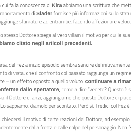
n cui fa la conoscenza di
abbiamo una scrittura che mette 
Kira
omportamento di
fornisce più informazioni sullo statu
Slader
ra aggiunge sfumature ad entrambe, facendo affezionare veloc
tesso Dottore spiega al vero villain il motivo per cui la sua 
biamo citato negli articoli precedenti.
arsa del Fez a inizio episodio sembra sancire definitivamente 
nto di vista, che il confronto col passato raggiunga un regim
te – un effetto opposto a quello voluto:
continuare a rimar
, come a dire “vedete? Questo è 
onferme dallo spettatore
a il Dottore e, anzi, aggiungiamo che questo Dottore ci piace
Lo sappiamo, diamolo per scontato. Però sì, Tredici col Fez è 
 chiedersi il motivo di certe reazioni del Dottore, ad esempio
entemente dalla fretta e dalle colpe del personaggio. Non è 