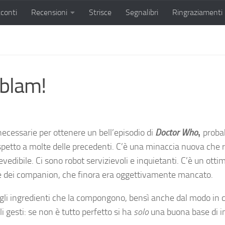
conti
Recensioni
Strisce
Segnalibri
Ringraziamenti
blam!
ecessarie per ottenere un bell’episodio di
Doctor Who
proba
,
spetto a molte delle precedenti. C’è una minaccia nuova che r
vedibile. Ci sono robot servizievoli e inquietanti. C’è un otti
ione dei companion, che finora era oggettivamente mancato.
dagli ingredienti che la compongono, bensì anche dal modo in 
 gesti: se non è tutto perfetto si ha
solo
una buona base di ing