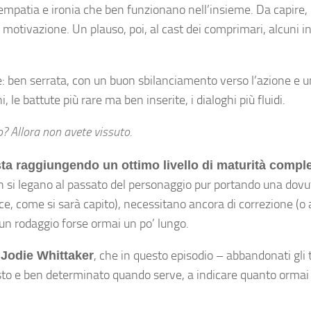
mpatia e ironia che ben funzionano nell’insieme. Da capire, ri
motivazione. Un plauso, poi, al cast dei comprimari, alcuni in
: ben serrata, con un buon sbilanciamento verso l’azione e un
 le battute più rare ma ben inserite, i dialoghi più fluidi.
? Allora non avete vissuto.
ta raggiungendo un ottimo livello di maturità compl
en si legano al passato del personaggio pur portando una dovut
e, come si sarà capito), necessitano ancora di correzione (o 
 un rodaggio forse ormai un po’ lungo.
i
, che in questo episodio – abbandonati gli 
Jodie Whittaker
sto e ben determinato quando serve, a indicare quanto ormai 