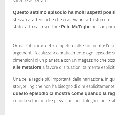
sarebbe aspettati.
Questo settimo episodio ha molti aspetti posit
stesse caratteristiche che ci avevano fatto storcere il
stato fatto dallo scrittore
nel suo primo
Pete McTighe
Ormai l’abbiamo detto e ripetuto allo sfinimento: l’er
argomenti, focalizzando praticamente ogni episodio su
dimensioni di un pianeta e con un magazzino che occup
a favore di situazioni talmente esplici
alle metafore
Una delle regole più importanti della narrazione, in q
storytelling che non ha bisogno di dire esplicitamente 
questo episodio ci mostra come quando la regol
quando si forzano le spiegazioni nei dialoghi e nelle situ