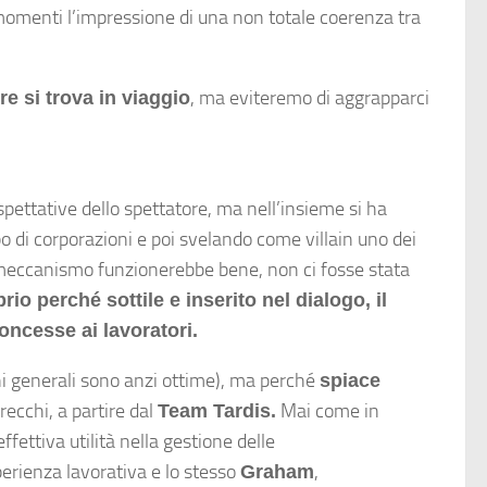
 momenti l’impressione di una non totale coerenza tra
, ma eviteremo di aggrapparci
e si trova in viaggio
aspettative dello spettatore, ma nell’insieme si ha
po di corporazioni e poi svelando come villain uno dei
 meccanismo funzionerebbe bene, non ci fosse stata
io perché sottile e inserito nel dialogo, il
concesse ai lavoratori.
oni generali sono anzi ottime), ma perché
spiace
recchi, a partire dal
Mai come in
Team Tardis.
fettiva utilità nella gestione delle
perienza lavorativa e lo stesso
,
Graham