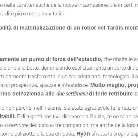
 nelle caratteristiche della nuova incarnazione, c’è in certi
erdite più o meno inevitabili.
lità di materializzazione di un robot nel Tardis mentr
, che ribalta le 
curamente un punto di forza dell’episodio
io e uno alla botte, denunciando esplicitamente un certo di ti
rtunamente trasformato in un terrorista anti-tecnologico. Il
 di prospettiva, spiazza e infastidisce.
Molto meglio, propr
due settimane
ermo dell’azienda alle
di ferie retribuite 
io non perché, nell’insieme, sia stato sgradevole (e le reazi
E di aspetti positivi, dicevamo all’inizio, ce ne sono pa
tabili.
lo
screentime
dedicato ai tre companion, ma anche della loro ef
come poliziotto e la sua empatia,
sfrutta la propria es
Ryan