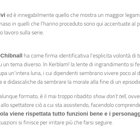
ed è innegabilmente quello che mostra un maggior legame
ivi
 naso in quelli che l’hanno proceduto sono qui accentuate al p
 lavoro sulla serie.
a
ha come firma identificativa l’esplicita volontà di 
Chibnall
 un tema diverso. In Kerblam! la lente di ingrandimento si 
a un’intera luna, i cui dipendenti sembrano vivere poco al di
te e didascaliche da sembrare la morale alla fine di un episodi
ualunque formato, è il mai troppo ribadito
show don’t tell
, ovve
allo spettatore ciò a cui sta assistendo, facendolo comprendere
a viene rispettata tutto funzioni bene e i personaggi
azioni si finisce per irritare più che farsi seguire.