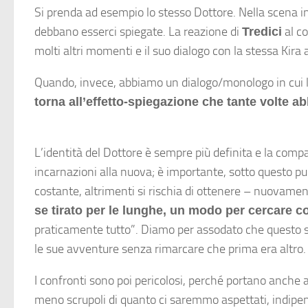
Si prenda ad esempio lo stesso Dottore. Nella scena i
debbano esserci spiegate. La reazione di
al c
Tredici
molti altri momenti e il suo dialogo con la stessa Ki
Quando, invece, abbiamo un dialogo/monologo in cui lo s
torna all’effetto-spiegazione che tante volte ab
L’identità del Dottore è sempre più definita e la comp
incarnazioni alla nuova; è importante, sotto questo pu
costante, altrimenti si rischia di ottenere – nuovamen
se tirato per le lunghe, un modo per cercare c
praticamente tutto”. Diamo per assodato che questo si
le sue avventure senza rimarcare che prima era altro. 
I confronti sono poi pericolosi, perché portano anche a
meno scrupoli di quanto ci saremmo aspettati, indipend