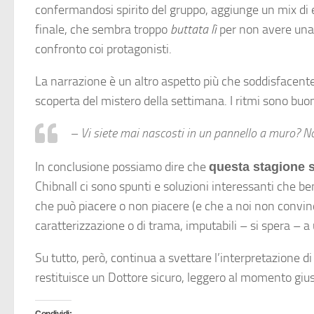
confermandosi spirito del gruppo, aggiunge un mix di e
finale, che sembra troppo
buttata lì
per non avere una 
confronto coi protagonisti.
La narrazione è un altro aspetto più che soddisfacente
scoperta del mistero della settimana. I ritmi sono buoni,
– Vi siete mai nascosti in un pannello a muro? No
In conclusione possiamo dire che
questa stagione s
Chibnall ci sono spunti e soluzioni interessanti che b
che può piacere o non piacere (e che a noi non convinc
caratterizzazione o di trama, imputabili – si spera – a
Su tutto, però, continua a svettare l’interpretazione d
restituisce un Dottore sicuro, leggero al momento giu