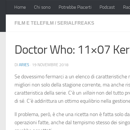
Home
Chi sono
Potrebbe Piacerti
Podcast
Rac
Salta al contenuto
FILM E TELEFILM
/
SERIALFREAKS
Doctor Who: 11×07 Ker
DI
ARIES
·
19 NOVEMBRE 2018
Se dovessimo fermarci a un elenco di caratteristiche n
migliori non solo della stagione corrente, ma anche ri
caratteristica della serie. C’è un
villain
non del tutto pre
di sé. C’è addirittura un ottimo equilibrio nella gest
Il problema, però, è che una ricetta non è fatta solo 
operazioni fatte, anche dal tempismo stesso dei singoli