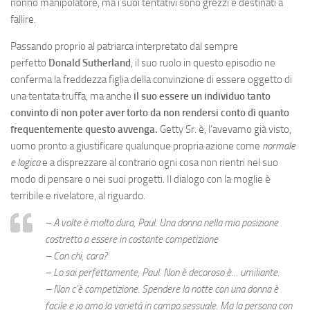
nonno manipolatore, ma i suoi tentativi sono grezzi e destinati a
fallire.
Passando proprio al patriarca interpretato dal sempre
perfetto
Donald Sutherland
, il suo ruolo in questo episodio ne
conferma la freddezza figlia della convinzione di essere oggetto di
una tentata truffa, ma anche
il suo essere un individuo tanto
convinto di non poter aver torto da non rendersi conto di quanto
frequentemente questo avvenga.
Getty Sr. è, l’avevamo già visto,
uomo pronto a giustificare qualunque propria azione come
normale
e logica
e a disprezzare al contrario ogni cosa non rientri nel suo
modo di pensare o nei suoi progetti. Il dialogo con la moglie è
terribile e rivelatore, al riguardo.
– A volte è molto dura, Paul. Una donna nella mia posizione
costretta a essere in costante competizione
– Con chi, cara?
– Lo sai perfettamente, Paul. Non è decoroso è… umiliante.
– Non c’è competizione. Spendere la notte con una donna è
facile e io amo la varietà in campo sessuale. Ma la persona con