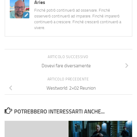
Aries
Finché potrò continuerò ad osservare. Finché
osserverò continuerò ad imparare. Finché imparerò
continuerò a crescere. Finché crescerò continuerò a
vivere.
ARTICOLO SUCCESSIVO
Dovevi fare diversamente
ARTICOLO PRECEDENTE
Westworld: 2×02 Reunion
POTREBBERO INTERESSARTI ANCHE...