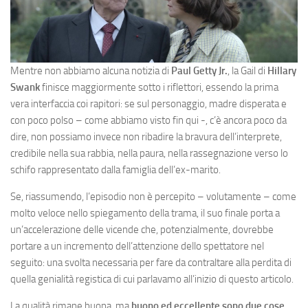
Mentre non abbiamo alcuna notizia di
Paul Getty Jr.
, la Gail di
Hillary
Swank
finisce maggiormente sotto i riflettori, essendo la prima
vera interfaccia coi rapitori: se sul personaggio, madre disperata e
con poco polso – come abbiamo visto fin qui -, c’è ancora poco da
dire, non possiamo invece non ribadire la bravura dell’interprete,
credibile nella sua rabbia, nella paura, nella rassegnazione verso lo
schifo rappresentato dalla famiglia dell’ex-marito.
Se, riassumendo, l’episodio non è percepito – volutamente – come
molto veloce nello spiegamento della trama, il suo finale porta a
un’accelerazione delle vicende che, potenzialmente, dovrebbe
portare a un incremento dell’attenzione dello spettatore nel
seguito: una svolta necessaria per fare da contraltare alla perdita di
quella genialità registica di cui parlavamo all’inizio di questo articolo.
La qualità rimane buona, ma
buono ed eccellente sono due cose