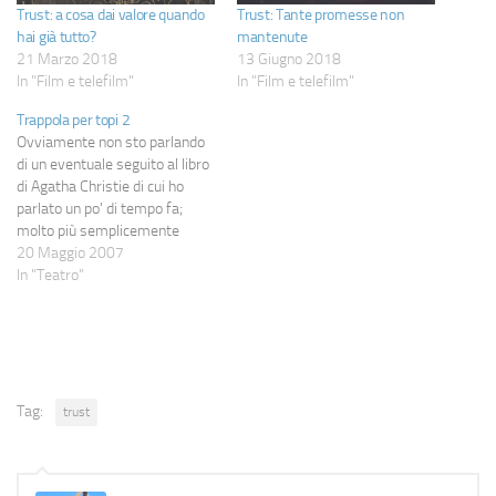
Trust: a cosa dai valore quando
Trust: Tante promesse non
hai già tutto?
mantenute
21 Marzo 2018
13 Giugno 2018
In "Film e telefilm"
In "Film e telefilm"
Trappola per topi 2
Ovviamente non sto parlando
di un eventuale seguito al libro
di Agatha Christie di cui ho
parlato un po' di tempo fa;
molto più semplicemente
stasera ho avuto l'occasione di
20 Maggio 2007
vederne una fedelissima
In "Teatro"
rappresentazione al Nuovo
Teatro Oscar qui a Milano.
Devo dire che è la prima volta
che mi…
Tag:
trust