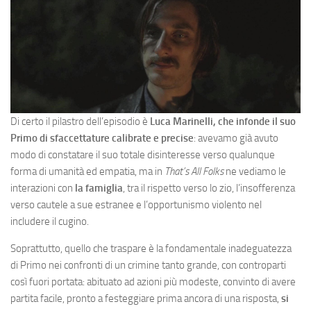
Di certo il pilastro dell’episodio è
Luca Marinelli, che infonde il suo
Primo di sfaccettature calibrate e precise
: avevamo già avuto
modo di constatare il suo totale disinteresse verso qualunque
forma di umanità ed empatia, ma in
That’s All Folks
ne vediamo le
interazioni con
la famiglia
, tra il rispetto verso lo zio, l’insofferenza
verso cautele a sue estranee e l’opportunismo violento nel
includere il cugino.
Soprattutto, quello che traspare è la fondamentale inadeguatezza
di Primo nei confronti di un crimine tanto grande, con controparti
così fuori portata: abituato ad azioni più modeste, convinto di avere
partita facile, pronto a festeggiare prima ancora di una risposta,
si