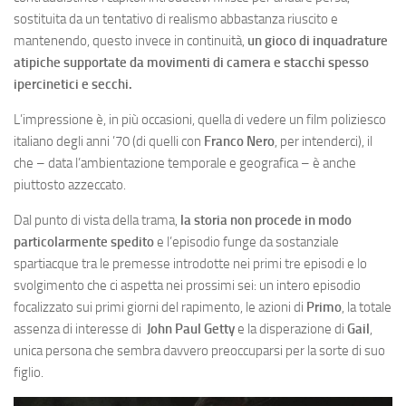
sostituita da un tentativo di realismo abbastanza riuscito e
mantenendo, questo invece in continuità,
un gioco di inquadrature
atipiche supportate da movimenti di camera e stacchi spesso
ipercinetici e secchi.
L’impressione è, in più occasioni, quella di vedere un film poliziesco
italiano degli anni ’70 (di quelli con
Franco Nero
, per intenderci), il
che – data l’ambientazione temporale e geografica – è anche
piuttosto azzeccato.
Dal punto di vista della trama,
la storia non procede in modo
particolarmente spedito
e l’episodio funge da sostanziale
spartiacque tra le premesse introdotte nei primi tre episodi e lo
svolgimento che ci aspetta nei prossimi sei: un intero episodio
focalizzato sui primi giorni del rapimento, le azioni di
Primo
, la totale
assenza di interesse di
John Paul Getty
e la disperazione di
Gail
,
unica persona che sembra davvero preoccuparsi per la sorte di suo
figlio.