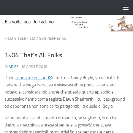
Salta al contenuto
FILM E TELEFILM
/
SERIALFREAKS
1×04 That’s All Folks
DI
ARIES
·
18 APRILE 2018
Dopo
i primi tre episodi
diretti da
Danny Boyle,
la curiosità di
vedere che piega narrativa e visiva avrebbe preso la serie era
notevole, considerando anche che questo quarto episodio e il
successivo hanno come regista
Dawn Shadforth,
i cui background
ed esperienza non sono certo paragonabili a quelle di Boyle.
Sicuramente il cambiamento di mano o, se vogliamo, di occhio
dietro la macchina da presa si sente e la
genialità
che aveva
contraddistinto i capitoli introduttivi finisce per andare persa,