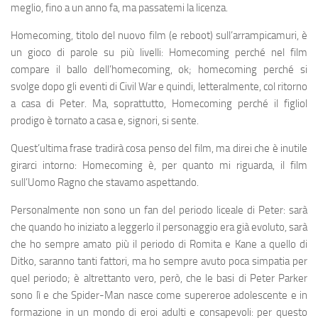
meglio, fino a un anno fa, ma passatemi la licenza.
Homecoming, titolo del nuovo film (e reboot) sull’arrampicamuri, è
un gioco di parole su più livelli: Homecoming perché nel film
compare il ballo dell’homecoming, ok; homecoming perché si
svolge dopo gli eventi di Civil War e quindi, letteralmente, col ritorno
a casa di Peter. Ma, soprattutto, Homecoming perché il figliol
prodigo è tornato a casa e, signori, si sente.
Quest’ultima frase tradirà cosa penso del film, ma direi che è inutile
girarci intorno: Homecoming è, per quanto mi riguarda, il film
sull’Uomo Ragno che stavamo aspettando.
Personalmente non sono un fan del periodo liceale di Peter: sarà
che quando ho iniziato a leggerlo il personaggio era già evoluto, sarà
che ho sempre amato più il periodo di Romita e Kane a quello di
Ditko, saranno tanti fattori, ma ho sempre avuto poca simpatia per
quel periodo; è altrettanto vero, però, che le basi di Peter Parker
sono lì e che Spider-Man nasce come supereroe adolescente e in
formazione in un mondo di eroi adulti e consapevoli: per questo