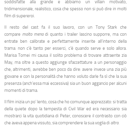
soddisfatte alla grande e abbiamo un villain motivato,
tridimensionale, realistico, cosa che spesso non si può dire in molti
film di supereroi.
Il resto del cast fa il suo lavoro, con un Tony Stark che
compare
molto meno
di quanto i trailer lascino supporre, ma con
entrate ben calibrate e perfettamente inserite all’interno della
trama: non c’è tanto per esserci, c’è quando serve e solo allora.
Marisa Tomei mi causa il solito problema di trovare attraente zia
May, ma oltre a questo aggiunge sfaccettature a un personaggio
che, altrimenti, avrebbe ben poco da dire: avere invece una zia più
giovane e con la personalità che hanno voluto darle fa sì che la sua
presenza (anch’essa mai eccessiva) sia un buon aggancio per alcuni
momenti di trama.
Il film inizia un po’ lento, cosa che ho comunque apprezzato: si tratta
della quiete dopo la tempesta di Civil War ed era necessario sia
mostrarci la vita quotidiana di Peter, conoscere il contrasto con ciò
che aveva appena vissuto, sia comprendere la sua voglia di
altro
.