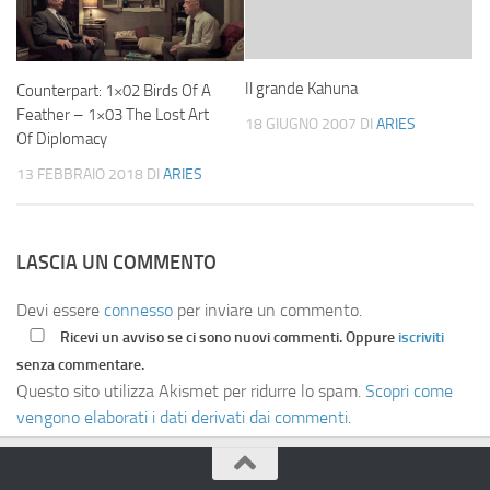
Il grande Kahuna
Counterpart: 1×02 Birds Of A
Feather – 1×03 The Lost Art
18 GIUGNO 2007
DI
ARIES
Of Diplomacy
13 FEBBRAIO 2018
DI
ARIES
LASCIA UN COMMENTO
Devi essere
connesso
per inviare un commento.
Ricevi un avviso se ci sono nuovi commenti. Oppure
iscriviti
senza commentare.
Questo sito utilizza Akismet per ridurre lo spam.
Scopri come
vengono elaborati i dati derivati dai commenti
.