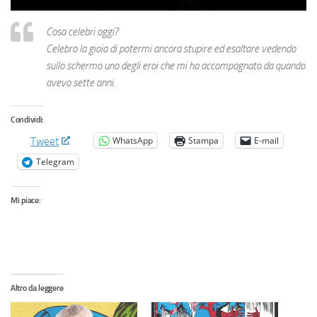
Cosa celebri oggi?
Celebro la gioia di potermi ancora stupire ed esaltare vedendo
sullo schermo uno degli eroi che mi ha accompagnato da quando
avevo sette anni.
Condividi:
WhatsApp
Stampa
E-mail
Tweet
Telegram
Mi piace:
Altro da leggere