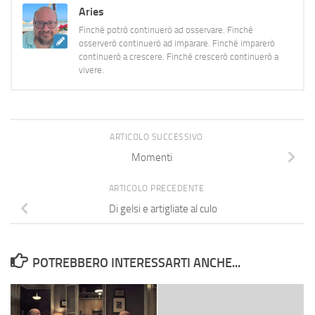
Aries
avere una qualche profondità.
…
Finché potrò continuerò ad osservare. Finché
osserverò continuerò ad imparare. Finché imparerò
continuerò a crescere. Finché crescerò continuerò a
vivere.
ARTICOLO SUCCESSIVO
Momenti
ARTICOLO PRECEDENTE
Di gelsi e artigliate al culo
POTREBBERO INTERESSARTI ANCHE...