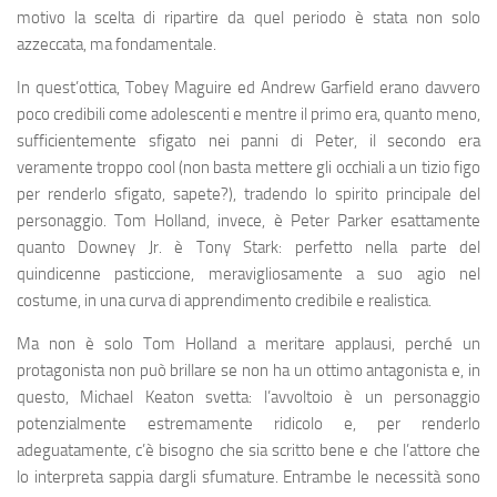
motivo la scelta di ripartire da quel periodo è stata non solo
azzeccata, ma fondamentale.
In quest’ottica, Tobey Maguire ed Andrew Garfield erano davvero
poco credibili come adolescenti e mentre il primo era, quanto meno,
sufficientemente sfigato nei panni di Peter, il secondo era
veramente troppo cool (non basta mettere gli occhiali a un tizio figo
per renderlo sfigato, sapete?), tradendo lo spirito principale del
personaggio. Tom Holland, invece, è Peter Parker esattamente
quanto Downey Jr. è Tony Stark: perfetto nella parte del
quindicenne pasticcione, meravigliosamente a suo agio nel
costume, in una curva di apprendimento credibile e realistica.
Ma non è solo Tom Holland a meritare applausi, perché un
protagonista non può brillare se non ha un ottimo antagonista e, in
questo, Michael Keaton svetta: l’avvoltoio è un personaggio
potenzialmente estremamente ridicolo e, per renderlo
adeguatamente, c’è bisogno che sia scritto bene e che l’attore che
lo interpreta sappia dargli sfumature. Entrambe le necessità sono