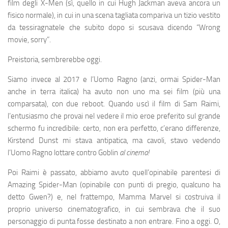
film degli X-Men (sì, quello in cui Hugh Jackman aveva ancora un
fisico normale), in cui in una scena tagliata compariva un tizio vestito
da tessiragnatele che subito dopo si scusava dicendo “Wrong
movie, sorry”.
Preistoria, sembrerebbe oggi.
Siamo invece al 2017 e l’Uomo Ragno (anzi, ormai Spider-Man
anche in terra italica) ha avuto non uno ma sei film (più una
comparsata), con due reboot. Quando uscì il film di Sam Raimi,
l’entusiasmo che provai nel vedere il mio eroe preferito sul grande
schermo fu incredibile: certo, non era perfetto, c’erano differenze,
Kirstend Dunst mi stava antipatica, ma cavoli, stavo vedendo
l’Uomo Ragno lottare contro Goblin
al cinema!
Poi Raimi è passato, abbiamo avuto quell’opinabile parentesi di
Amazing Spider-Man (opinabile con punti di pregio, qualcuno ha
detto Gwen?) e, nel frattempo, Mamma Marvel si costruiva il
proprio universo cinematografico, in cui sembrava che il suo
personaggio di punta fosse destinato a non entrare. Fino a oggi. O,