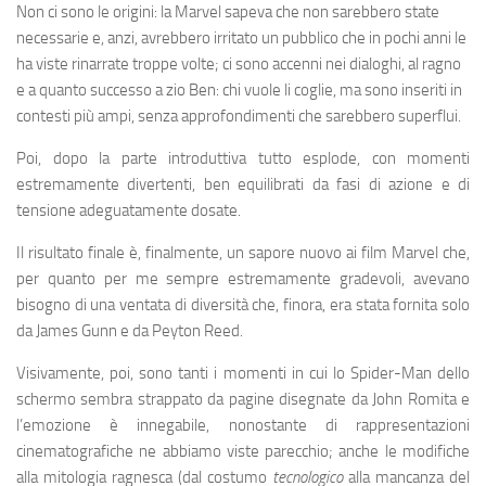
Non ci sono le origini: la Marvel sapeva che non sarebbero state
necessarie e, anzi, avrebbero irritato un pubblico che in pochi anni le
ha viste rinarrate troppe volte; ci sono accenni nei dialoghi, al ragno
e a quanto successo a zio Ben: chi vuole li coglie, ma sono inseriti in
contesti più ampi, senza approfondimenti che sarebbero superflui.
Poi, dopo la parte introduttiva tutto esplode, con momenti
estremamente divertenti, ben equilibrati da fasi di azione e di
tensione adeguatamente dosate.
Il risultato finale è, finalmente, un sapore nuovo ai film Marvel che,
per quanto per me sempre estremamente gradevoli, avevano
bisogno di una ventata di diversità che, finora, era stata fornita solo
da James Gunn e da Peyton Reed.
Visivamente, poi, sono tanti i momenti in cui lo Spider-Man dello
schermo sembra strappato da pagine disegnate da John Romita e
l’emozione è innegabile, nonostante di rappresentazioni
cinematografiche ne abbiamo viste parecchio; anche le modifiche
alla mitologia ragnesca (dal costumo
tecnologico
alla mancanza del