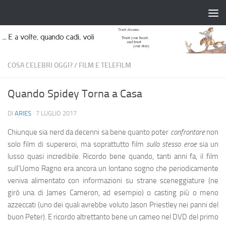
Salta al contenuto
COSA CELEBRI OGGI?
/
FILM E TELEFILM
Quando Spidey Torna a Casa
DI
ARIES
·
7 LUGLIO 2017
Chiunque sia nerd da decenni sa bene quanto poter
confrontare
non
solo film di supereroi, ma soprattutto film
sullo stesso eroe
sia un
lusso quasi incredibile. Ricordo bene quando, tanti anni fa, il film
sull’Uomo Ragno era ancora un lontano sogno che periodicamente
veniva alimentato con informazioni su strane sceneggiature (ne
girò una di James Cameron, ad esempio) o casting più o meno
azzeccati (uno dei quali avrebbe voluto Jason Priestley nei panni del
buon Peter). E ricordo altrettanto bene un cameo nel DVD del primo