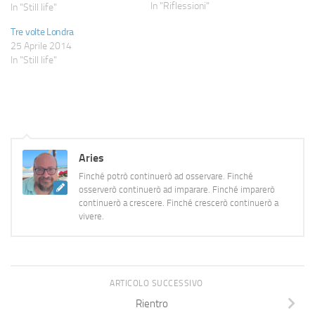
festiva (e come si può non
In "Riflessioni"
In "Still life"
farlo), amo Londra nella stessa
Tre volte Londra
veste (e anche qui, come
25 Aprile 2014
potrebbe essere altrimenti).
In "Still life"
Ho ricordi splendidi legati…
Aries
Finché potrò continuerò ad osservare. Finché
osserverò continuerò ad imparare. Finché imparerò
continuerò a crescere. Finché crescerò continuerò a
vivere.
ARTICOLO SUCCESSIVO
Rientro