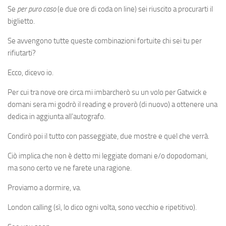
Se
per puro caso
(e due ore di coda on line) sei riuscito a procurarti il
biglietto.
Se avvengono tutte queste combinazioni fortuite chi sei tu per
rifiutarti?
Ecco, dicevo io.
Per cui tra nove ore circa mi imbarcherò su un volo per Gatwick e
domani sera mi godrò il reading e proverò (di nuovo) a ottenere una
dedica in aggiunta all’autografo.
Condirò poi il tutto con passeggiate, due mostre e quel che verrà.
Ciò implica che non è detto mi leggiate domani e/o dopodomani,
ma sono certo ve ne farete una ragione.
Proviamo a dormire, va.
London calling (sì, lo dico ogni volta, sono vecchio e ripetitivo).