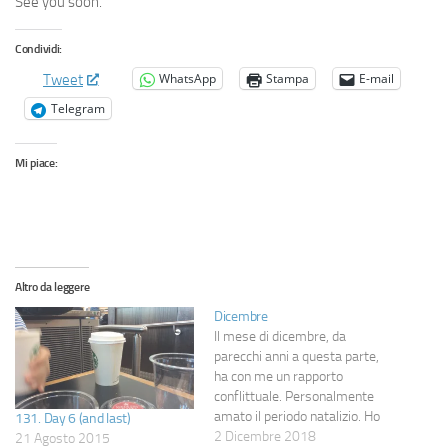
See you soon.
Condividi:
WhatsApp
Stampa
E-mail
Tweet
Telegram
Mi piace:
Altro da leggere
Dicembre
Il mese di dicembre, da
parecchi anni a questa parte,
ha con me un rapporto
conflittuale. Personalmente
amato il periodo natalizio. Ho
131. Day 6 (and last)
adorato New York in versione
2 Dicembre 2018
21 Agosto 2015