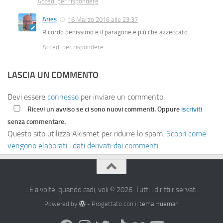
Accedi per rispondere
Aries
16 Marzo 2016 alle 23:37
Ricordo benissimo e il paragone è più che azzeccato.
Accedi per rispondere
LASCIA UN COMMENTO
Devi essere
connesso
per inviare un commento.
Ricevi un avviso se ci sono nuovi commenti. Oppure
iscriviti
senza commentare.
Questo sito utilizza Akismet per ridurre lo spam.
Scopri come
vengono elaborati i dati derivati dai commenti
.
...E a volte, quando cadi, voli © 2026. Tutti i diritti riservati.
Powered by
- Progettato con il
tema Hueman