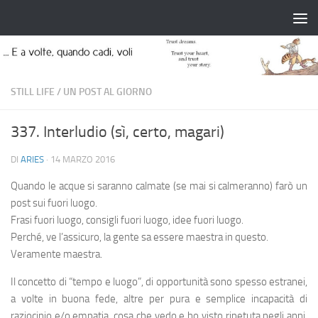
Salta al contenuto
STILL LIFE
/
UN POST AL GIORNO
337. Interludio (sì, certo, magari)
DI
ARIES
·
14 MARZO 2016
Quando le acque si saranno calmate (se mai si calmeranno) farò un
post sui fuori luogo.
Frasi fuori luogo, consigli fuori luogo, idee fuori luogo.
Perché, ve l’assicuro, la gente sa essere maestra in questo.
Veramente maestra.
Il concetto di “tempo e luogo”, di opportunità sono spesso estranei,
a volte in buona fede, altre per pura e semplice incapacità di
raziocinio e/o empatia, cosa che vedo e ho visto ripetuta negli anni,