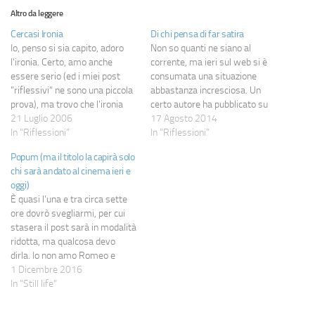
Altro da leggere
Cercasi Ironia
Di chi pensa di far satira
Io, penso si sia capito, adoro
Non so quanti ne siano al
l'ironia. Certo, amo anche
corrente, ma ieri sul web si è
essere serio (ed i miei post
consumata una situazione
"riflessivi" ne sono una piccola
abbastanza incresciosa. Un
prova), ma trovo che l'ironia
certo autore ha pubblicato su
sia un elemento fondamentale
21 Luglio 2006
GQItalia un post che,
17 Agosto 2014
del modo di essere di una
In "Riflessioni"
prendendo spunto da una
In "Riflessioni"
persona e del suo rapportarsi
tragica vicenda (una Pornostar
Popum (ma il titolo la capirà solo
con gli altri: trovo le persone
gravemente malmenata da un
chi sarà andato al cinema ieri e
prive di ironia…
suo ex, lottatore di
oggi)
professione), cercava di farne
È quasi l'una e tra circa sette
la cronaca…
ore dovrò svegliarmi, per cui
stasera il post sarà in modalità
ridotta, ma qualcosa devo
dirla. Io non amo Romeo e
Giulietta. Mai amati.
1 Dicembre 2016
Probabilmente perché sono
In "Still life"
stati da sempre
malinterpretati nonostante