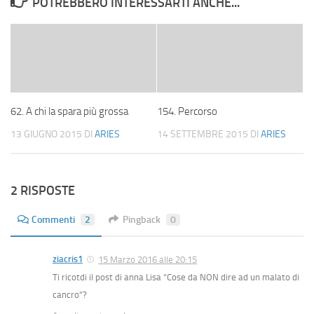
POTREBBERO INTERESSARTI ANCHE...
62. A chi la spara più grossa
154. Percorso
13 GIUGNO 2015
DI
ARIES
14 SETTEMBRE 2015
DI
ARIES
2 RISPOSTE
Commenti
2
Pingback
0
ziacris1
15 Marzo 2016 alle 20:15
Ti ricotdi il post di anna Lisa “Cose da NON dire ad un malato di
cancro”?