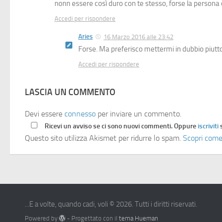
nonn essere così duro con te stesso, forse la persona
Accedi per rispondere
Aries
16 Marzo 2016 alle 23:42
Forse. Ma preferisco mettermi in dubbio piutt
Accedi per rispondere
LASCIA UN COMMENTO
Devi essere
connesso
per inviare un commento.
Ricevi un avviso se ci sono nuovi commenti. Oppure
iscriviti
Questo sito utilizza Akismet per ridurre lo spam.
Scopri come
...E a volte, quando cadi, voli © 2026. Tutti i diritti riservati.
Powered by
- Progettato con il
tema Hueman