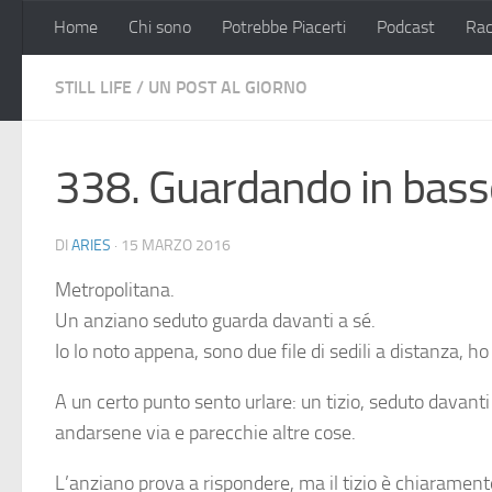
Home
Chi sono
Potrebbe Piacerti
Podcast
Rac
Salta al contenuto
STILL LIFE
/
UN POST AL GIORNO
338. Guardando in bass
DI
ARIES
·
15 MARZO 2016
Metropolitana.
Un anziano seduto guarda davanti a sé.
Io lo noto appena, sono due file di sedili a distanza, h
A un certo punto sento urlare: un tizio, seduto davanti a
andarsene via e parecchie altre cose.
L’anziano prova a rispondere, ma il tizio è chiaramente