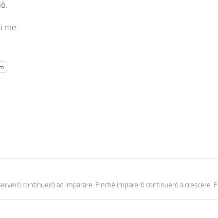
iò.
di me.
am
erverò continuerò ad imparare. Finché imparerò continuerò a crescere. Fi