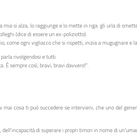
 mia si alza, lo raggiunge e lo mette in riga: gli urla di smette
eghi (dice di essere un ex-poliziotto).
io, come ogni vigliacco che si rispetti, inizia a mugugnare e l
parla rivolgendosi e tutti.
ata. È sempre così, bravi, bravi davvero!”.
ai mai cosa ti può succedere se intervieni, che uno del gen
, dell’incapacità di superare i propri timori in nome di un’uma