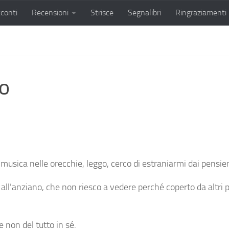
conti
Recensioni
Strisce
Segnalibri
Ringraziamenti
o
o musica nelle orecchie, leggo, cerco di estraniarmi dai pensier
ll’anziano, che non riesco a vedere perché coperto da altri pass
 non del tutto in sé.