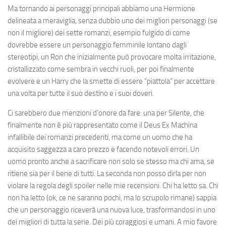
Ma tornando ai personaggi principali abbiamo una Hermione
delineata a meraviglia, senza dubbio uno dei migliori personaggi (se
non il migliore) dei sette romanzi, esempio fulgido di come
dovrebbe essere un personaggio femminile lontano dagli
stereotipi, un Ron che inizialmente può provocare molta irritazione,
cristallizzato come sembra in vecchi ruoli, per poi finalmente
evolvere e un Harry che la smette di essere “piattola” per accettare
una volta per tutte il suo destino e i suoi doveri.
Ci sarebbero due menzioni d’onore da fare: una per Silente, che
finalmente non è più rappresentato come il Deus Ex Machina
infallibile dei romanzi precedenti, ma come un uomo che ha
acquisito saggezza a caro prezzo e facendo notevoli errori. Un
uomo pronto anche a sacrificare non solo se stesso ma chi ama, se
ritiene sia per il bene di tutti. La seconda non posso dirla per non
violare la regola degli spoiler nelle mie recensioni. Chi ha letto sa. Chi
non ha letto (ok, ce ne saranno pochi, ma lo scrupolo rimane) sappia
che un personaggio riceverà una nuova luce, trasformandosi in uno
dei migliori di tutta la serie. Dei più coraggiosi e umani. A mio favore