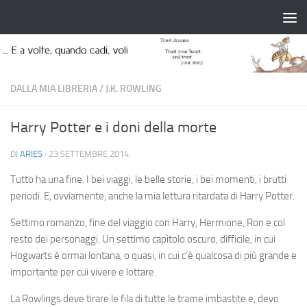
Salta al contenuto
DALLA MIA LIBRERIA
/
J.K. ROWLING
Harry Potter e i doni della morte
DI
ARIES
·
23 SETTEMBRE 2014
Tutto ha una fine. I bei viaggi, le belle storie, i bei momenti, i brutti
periodi. E, ovviamente, anche la mia lettura ritardata di Harry Potter.
Settimo romanzo, fine del viaggio con Harry, Hermione, Ron e col
resto dei personaggi. Un settimo capitolo oscuro, difficile, in cui
Hogwarts è ormai lontana, o quasi, in cui c’è qualcosa di più grande e
importante per cui vivere e lottare.
La Rowlings deve tirare le fila di tutte le trame imbastite e, devo