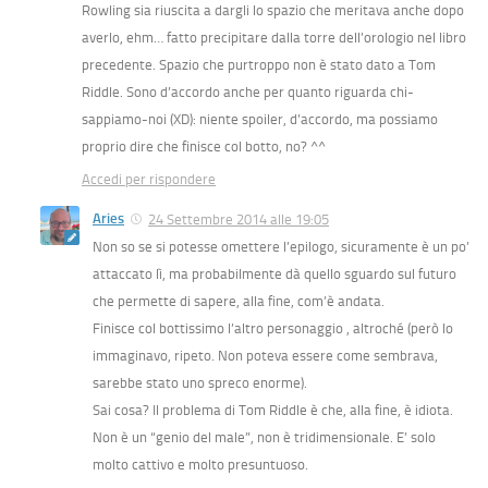
Rowling sia riuscita a dargli lo spazio che meritava anche dopo
averlo, ehm… fatto precipitare dalla torre dell’orologio nel libro
precedente. Spazio che purtroppo non è stato dato a Tom
Riddle. Sono d’accordo anche per quanto riguarda chi-
sappiamo-noi (XD): niente spoiler, d’accordo, ma possiamo
proprio dire che finisce col botto, no? ^^
Accedi per rispondere
Aries
24 Settembre 2014 alle 19:05
Non so se si potesse omettere l’epilogo, sicuramente è un po’
attaccato lì, ma probabilmente dà quello sguardo sul futuro
che permette di sapere, alla fine, com’è andata.
Finisce col bottissimo l’altro personaggio , altroché (però lo
immaginavo, ripeto. Non poteva essere come sembrava,
sarebbe stato uno spreco enorme).
Sai cosa? Il problema di Tom Riddle è che, alla fine, è idiota.
Non è un “genio del male”, non è tridimensionale. E’ solo
molto cattivo e molto presuntuoso.