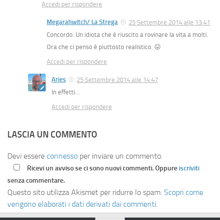
Accedi per rispondere
Megarahwitch/ La Strega
25 Settembre 2014 alle 13:41
Concordo. Un idiota che è riuscito a rovinare la vita a molti.
Ora che ci penso è piuttosto realistico. 😛
Accedi per rispondere
Aries
25 Settembre 2014 alle 14:47
In effetti…
Accedi per rispondere
LASCIA UN COMMENTO
Devi essere
connesso
per inviare un commento.
Ricevi un avviso se ci sono nuovi commenti. Oppure
iscriviti
senza commentare.
Questo sito utilizza Akismet per ridurre lo spam.
Scopri come
vengono elaborati i dati derivati dai commenti
.