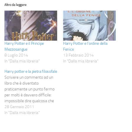
Altro da leggere
Harry Potter e il Principe
Harry Potter e l’ordine della
Mezzosangue
Fenice
8 Luglio 2014
13 Febbraio 2014
In "Dalla mia libreria"
In "Dalla mia libreria"
Harry potter e la pietra filosofale
Scrivere un commento ad un
libro che è diventato
praticamente un punto fermo
per molti è davvero difficile:
impossibile dire qualcosa che
non si sia già detto e troppo
28 Gennaio 2011
facile cadere in commenti
In "Dalla mia libreria"
brevi ed inutili. Così ho deciso,
semplicemente, di fregarmene
e di parlarne come se nessuno,