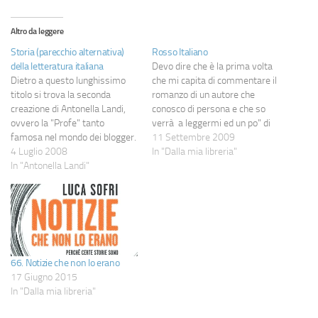
Altro da leggere
Storia (parecchio alternativa)
Rosso Italiano
della letteratura italiana
Devo dire che è la prima volta
Dietro a questo lunghissimo
che mi capita di commentare il
titolo si trova la seconda
romanzo di un autore che
creazione di Antonella Landi,
conosco di persona e che so
ovvero la "Profe" tanto
verrà a leggermi ed un po" di
famosa nel mondo dei blogger.
imbarazzo lo provo; cercherò
11 Settembre 2009
Come già detto in passato
4 Luglio 2008
comunque di essere il più
In "Dalla mia libreria"
ritengo l'autrice più che
In "Antonella Landi"
obiettivo possibile, sapendo
piacevole, tanto da aver letto il
che Massimo Rainer
primo libro in poche ore ed
apprezzerà . Dunque, partiamo
aver comprato a scatola
dicendo…
chiusa questo rimandone…
66. Notizie che non lo erano
17 Giugno 2015
In "Dalla mia libreria"