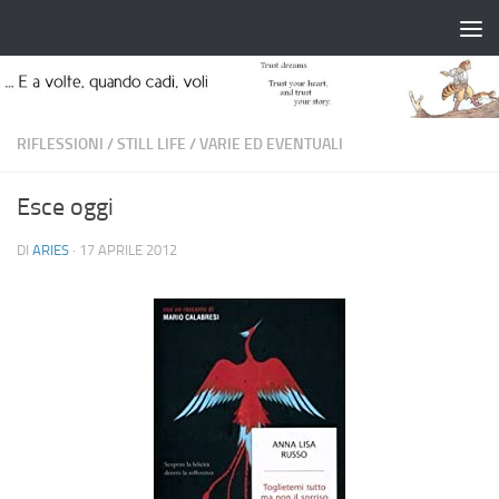
Salta al contenuto
RIFLESSIONI
/
STILL LIFE
/
VARIE ED EVENTUALI
Esce oggi
DI
ARIES
·
17 APRILE 2012