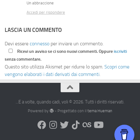
Un abbraccione
Accedi per rispondere
LASCIA UN COMMENTO
Devi essere
connesso
per inviare un commento.
Ricevi un avviso se ci sono nuovi commenti. Oppure
iscriviti
senza commentare.
Questo sito utilizza Akismet per ridurre lo spam.
Scopri come
vengono elaborati i dati derivati dai commenti
.
...E a volte, quando cadi, voli © 2026. Tutti i diritti riservati.
Powered by
- Progettato con il
tema Hueman