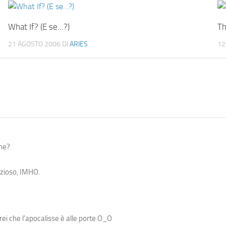
What If? (E se…?)
Th
21 AGOSTO 2006
DI
ARIES
12
one?
izioso, IMHO.
rei che l'apocalisse è alle porte O_O