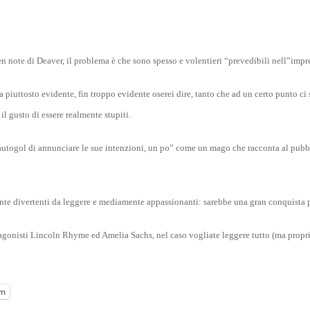
ben note di Deaver, il problema è che sono spesso e volentieri “prevedibili nell”impre
iuttosto evidente, fin troppo evidente oserei dire, tanto che ad un certo punto ci si 
il gusto di essere realmente stupiti.
 l”autogol di annunciare le sue intenzioni, un po” come un mago che racconta al pubb
nte divertenti da leggere e mediamente appassionanti: sarebbe una gran conquista p
tagonisti Lincoln Rhyme ed Amelia Sachs, nel caso vogliate leggere tutto (ma propri
am