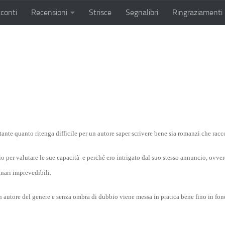
conti
Recensioni
Strisce
Segnalibri
Ringraziamenti
ante quanto ritenga difficile per un autore saper scrivere bene sia romanzi che racco
o per valutare le sue capacità e perché ero intrigato dal suo stesso annuncio, ovvero 
inari imprevedibili.
un autore del genere e senza ombra di dubbio viene messa in pratica bene fino in f