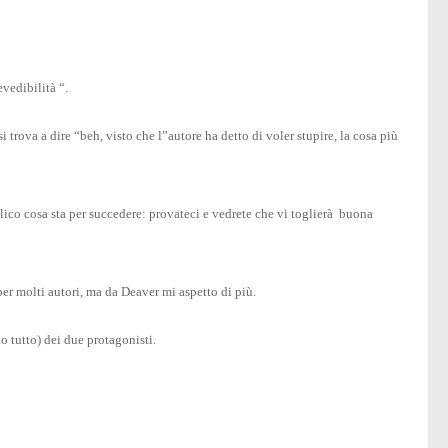
vedibilità “.
trova a dire “beh, visto che l”autore ha detto di voler stupire, la cosa più
lico cosa sta per succedere: provateci e vedrete che vi toglierà buona
er molti autori, ma da Deaver mi aspetto di più.
o tutto) dei due protagonisti.