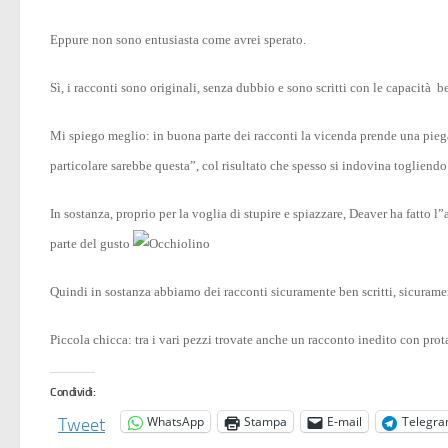
Eppure non sono entusiasta come avrei sperato.
Sì, i racconti sono originali, senza dubbio e sono scritti con le capacità 
Mi spiego meglio: in buona parte dei racconti la vicenda prende una piega p
particolare sarebbe questa”, col risultato che spesso si indovina togliendo 
In sostanza, proprio per la voglia di stupire e spiazzare, Deaver ha fatto
parte del gusto
Quindi in sostanza abbiamo dei racconti sicuramente ben scritti, sicurame
Piccola chicca: tra i vari pezzi trovate anche un racconto inedito con pro
Condividi:
WhatsApp
Stampa
E-mail
Telegr
Tweet