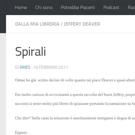
Home
Chi sono
Potrebbe Piacerti
Podcast
Rac
Salta al contenuto
DALLA MIA LIBRERIA
/
JEFFERY DEAVER
Spirali
DI
ARIES
·
16 FEBBRAIO 2011
Ormai ho già scritto decine di volte quanto mi piace Deaver e quasi altrett
Ero molto curioso di avvicinarmi a questa raccolta del buon Jeffery, propri
racconti si sente molto più libero di spiazzare portando la narrazione su b
Che dire? Sulla carta la soluzione è assolutamente intrigante e degna di 
Eppure…