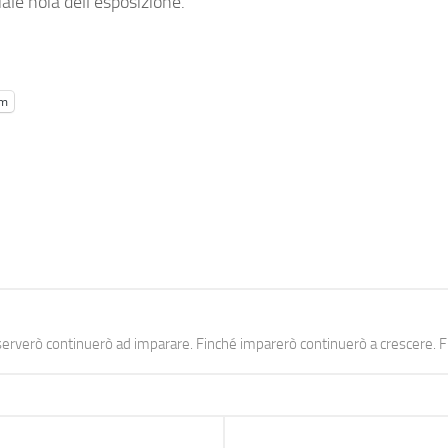
iale noia dell’esposizione.
am
erverò continuerò ad imparare. Finché imparerò continuerò a crescere. Fi