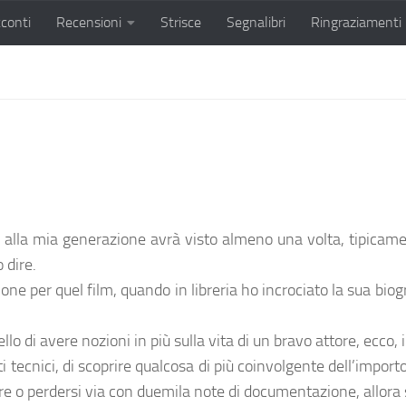
conti
Recensioni
Strisce
Segnalibri
Ringraziamenti
lla mia generazione avrà visto almeno una volta, tipicamen
 dire.
e per quel film, quando in libreria ho incrociato la sua biog
o di avere nozioni in più sulla vita di un bravo attore, ecco, i
ti tecnici, di scoprire qualcosa di più coinvolgente dell’impor
e o perdersi via con duemila note di documentazione, allora si