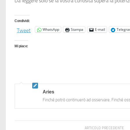
Da leggere solo se la vostra curiosità supera la potenz
Condividi:
WhatsApp
Stampa
E-mail
Telegr
Tweet
Mi piace:
Aries
Finché potrò continuerò ad osservare. Finché oss
ARTICOLO PRECEDENTE