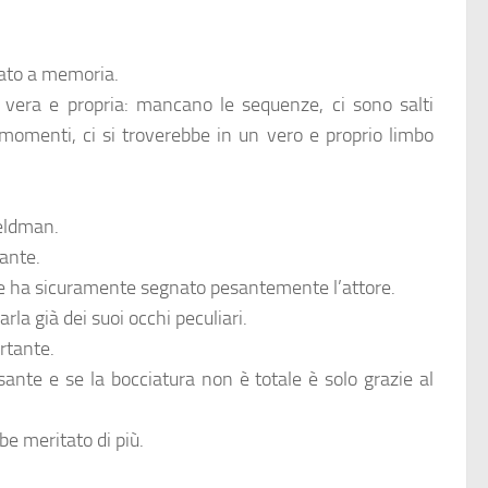
iato a memoria.
iva vera e propria: mancano le sequenze, ci sono salti
 momenti, ci si troverebbe in un vero e proprio limbo
Feldman.
tante.
re ha sicuramente segnato pesantemente l’attore.
arla già dei suoi occhi peculiari.
rtante.
nte e se la bocciatura non è totale è solo grazie al
be meritato di più.