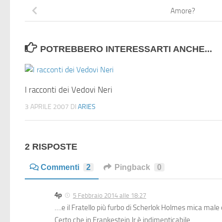
Amore?
POTREBBERO INTERESSARTI ANCHE...
I racconti dei Vedovi Neri
3 APRILE 2007
DI
ARIES
2 RISPOSTE
Commenti
2
Pingback
0
4p
5 Febbraio 2014 alle 18:27
….e il Fratello più furbo di Scherlok Holmes mica male
Certo che in Frankestein Jr è indimenticabile.