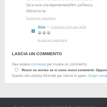
Sai io sono una dipendentedafilm, paSSesca.
Abbraccio 4p
Accedi per rispondere
Aries
5 Febbraio 2014 alle 18:58
😀 😀 😀
Accedi per rispondere
LASCIA UN COMMENTO
Devi essere
connesso
per inviare un commento.
Ricevi un avviso se ci sono nuovi commenti. Oppu
Questo sito utilizza Akismet per ridurre lo spam.
Scopri come