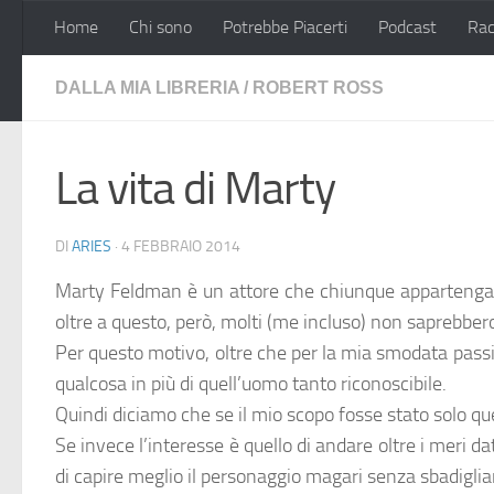
Home
Chi sono
Potrebbe Piacerti
Podcast
Rac
Salta al contenuto
DALLA MIA LIBRERIA
/
ROBERT ROSS
La vita di Marty
DI
ARIES
·
4 FEBBRAIO 2014
Marty Feldman è un attore che chiunque appartenga a
oltre a questo, però, molti (me incluso) non saprebbero
Per questo motivo, oltre che per la mia smodata passion
qualcosa in più di quell’uomo tanto riconoscibile.
Quindi diciamo che se il mio scopo fosse stato solo quell
Se invece l’interesse è quello di andare oltre i meri da
di capire meglio il personaggio magari senza sbadigliar