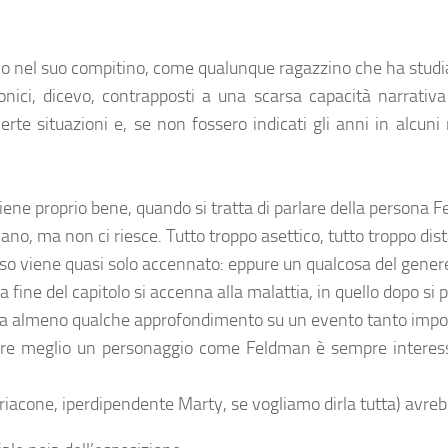
ravo nel suo compitino, come qualunque ragazzino che ha stud
iofonici, dicevo, contrapposti a una scarsa capacità narrat
rte situazioni e, se non fossero indicati gli anni in alcuni
viene proprio bene, quando si tratta di parlare della persona 
ano, ma non ci riesce. Tutto troppo asettico, tutto troppo dis
iso viene quasi solo accennato: eppure un qualcosa del gene
a fine del capitolo si accenna alla malattia, in quello dopo si p
, ma almeno qualche approfondimento su un evento tanto impo
ere meglio un personaggio come Feldman è sempre interessa
briacone, iperdipendente Marty, se vogliamo dirla tutta) avreb