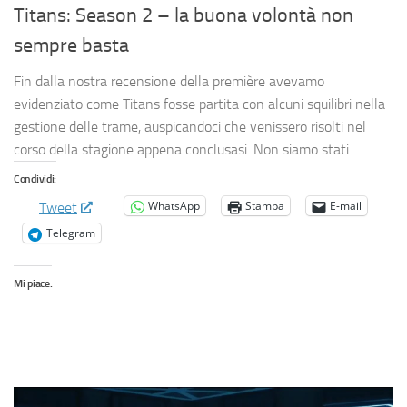
Titans: Season 2 – la buona volontà non
sempre basta
Fin dalla nostra recensione della première avevamo
evidenziato come Titans fosse partita con alcuni squilibri nella
gestione delle trame, auspicandoci che venissero risolti nel
corso della stagione appena conclusasi. Non siamo stati...
Condividi:
WhatsApp
Stampa
E-mail
Tweet
Telegram
Mi piace: