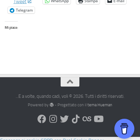
WhatsApp
Stampa
E-mail
Tweet
Telegram
Mi piace:
...E a volte, quando cadi, voli © 2026. Tutti i diritti riservati.
Powered by
- Progettato con il
tema Hueman