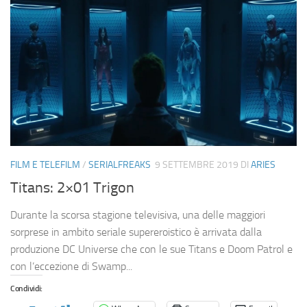
FILM E TELEFILM
/
SERIALFREAKS
9 SETTEMBRE 2019
DI
ARIES
Titans: 2×01 Trigon
Durante la scorsa stagione televisiva, una delle maggiori
sorprese in ambito seriale supereroistico è arrivata dalla
produzione DC Universe che con le sue Titans e Doom Patrol e
con l’eccezione di Swamp...
Condividi: