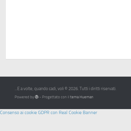
...E a volte, quando cadi, voli © 2026. Tutti i diritti riservati.
Powered by
- Progettato con il
tema Hueman
Consenso ai cookie GDPR con Real Cookie Banner