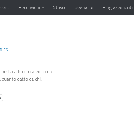
conti
Recensioni
Strisce
Segnalibri
Ringraziamenti
RIES
he ha addirittura vinto un
a quanto detto da chi...
m