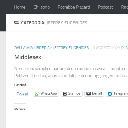
Home
Chi sono
Potrebbe Piacerti
Podcast
Rac
Salta al contenuto
CATEGORIA:
JEFFREY EUGENIDES
DALLA MIA LIBRERIA
/
JEFFREY EUGENIDES
18 AGOSTO 2023
DI
A
Middlesex
Non è mai semplice parlare di un romanzo così acclamato e c
Pulitzer. Il rischio, apprezzandolo, è di non aggiungere nulla 
Condividi:
WhatsApp
Stampa
E-mail
Telegra
Tweet
Mi piace: