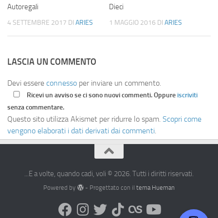
Autoregali
Dieci
4 SETTEMBRE 2017
DI
ARIES
1 MAGGIO 2016
DI
ARIES
LASCIA UN COMMENTO
Devi essere
connesso
per inviare un commento.
Ricevi un avviso se ci sono nuovi commenti. Oppure
iscriviti
senza commentare.
Questo sito utilizza Akismet per ridurre lo spam.
Scopri come
vengono elaborati i dati derivati dai commenti
.
...E a volte, quando cadi, voli © 2026. Tutti i diritti riservati.
Powered by
- Progettato con il
tema Hueman