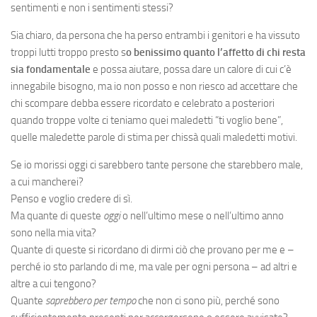
sentimenti e non i sentimenti stessi?
Sia chiaro, da persona che ha perso entrambi i genitori e ha vissuto
troppi lutti troppo presto s
o benissimo quanto l’affetto di chi resta
sia fondamentale
e possa aiutare, possa dare un calore di cui c’è
innegabile bisogno, ma io non posso e non riesco ad accettare che
chi scompare debba essere ricordato e celebrato a posteriori
quando troppe volte ci teniamo quei maledetti “ti voglio bene”,
quelle maledette parole di stima per chissà quali maledetti motivi.
Se io morissi oggi ci sarebbero tante persone che starebbero male,
a cui mancherei?
Penso e voglio credere di sì.
Ma quante di queste
oggi
o nell’ultimo mese o nell’ultimo anno
sono nella mia vita?
Quante di queste si ricordano di dirmi ciò che provano per me e –
perché io sto parlando di me, ma vale per ogni persona – ad altri e
altre a cui tengono?
Quante
saprebbero per tempo
che non ci sono più, perché sono