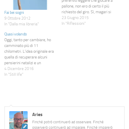
preferivo leggere che giocare a
pallone, non ero di certo il più
richiesto del giro. Sì, magari si
Fai bei sogni
poteva passare del tempo
23 Giugno 2015
9 Ottobre 2012
insieme (soprattutto in estate,
In "Riflessioni"
In "Dalla mia libreria"
nella casa di campagna), ma
Quasi volando
alla fine era più un "va beh, ci
Oggi, tanto per cambiare, ho
sei anche…
camminato più di 11
chilometri. L'idea originale era
quella di recuperare alcuni
pensierini natalizi e un
panettone di qualità,
4 Dicembre 2016
girovagare un po' e poi tornare
In "Still life"
a casa: il problema è tarare il
mio "un po'" e il mio piede, che
ha trascorso la serata in…
Aries
Finché potrò continuerò ad osservare. Finché
osserverò continuerò ad imparare. Finché imparerò