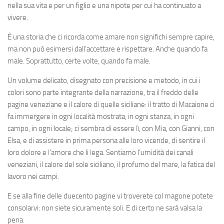
nella sua vita e per un figlio e una nipote per cui ha continuato a
vivere.
È una storia che ci ricorda come amare non significhi sempre capire,
ma non può esimersi dall’accettare e rispettare. Anche quando fa
male. Soprattutto, certe volte, quando fa male.
Un volume delicato, disegnato con precisione e metodo, in cui i
colori sono parte integrante della narrazione, tra il freddo delle
pagine veneziane e il calore di quelle siciliane: il tratto di Macaione ci
fa immergere in ogni località mostrata, in ogni stanza, in ogni
campo, in ogni locale; ci sembra di essere lì, con Mia, con Gianni, con
Elsa, e di assistere in prima persona alle loro vicende, di sentire il
loro dolore e l’amore che li lega. Sentiamo l’umidità dei canali
veneziani, il calore del sole siciliano, il profumo del mare, la fatica del
lavoro nei campi.
E se alla fine delle duecento pagine vi troverete col magone potete
consolarvi: non siete sicuramente soli. E di certo ne sarà valsa la
pena.