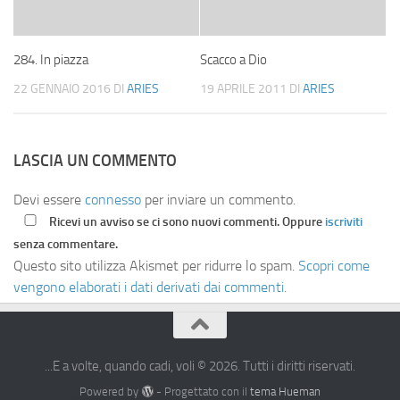
284. In piazza
Scacco a Dio
22 GENNAIO 2016
DI
ARIES
19 APRILE 2011
DI
ARIES
LASCIA UN COMMENTO
Devi essere
connesso
per inviare un commento.
Ricevi un avviso se ci sono nuovi commenti. Oppure
iscriviti
senza commentare.
Questo sito utilizza Akismet per ridurre lo spam.
Scopri come
vengono elaborati i dati derivati dai commenti
.
...E a volte, quando cadi, voli © 2026. Tutti i diritti riservati.
Powered by
- Progettato con il
tema Hueman