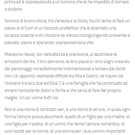
prima ed è sopravvissuta a un tumore che le ha impedito di tornare
a scolpire.
Scirocco è la loro storia, tra Venezia e la Sicilia, tra chi teme di fare un
passo al di fuori di un bozzolo protettivo che è diventato una
corazza isolante e chi riscopre se stessa ricongiungendo presente e
passato, paure e speranze, sopravvivenza e vita.
Macaione riesce, con delicatezza e precisione, a raccontare le
emozioni dei tre, il loro percorso, le loro paure e i loro sogni creando
dei personaggi incredibilmente tridimensionali e lontani dai cliché:
non c’è rapporto
realmente
difficile tra Mia e Gianni, né traumi da
risolvere tra loro due ed Elsa. C’è una famiglia che ha continuato ad
amarsi nonostante dolori e ferite e che cerca di fare del proprio
meglio. Un po’ come tutti noi.
Non è una storia di contrasti veri, è una storia di amore, in quasi ogni
forma l’amore possa assumere: quello di un figlio per una madre, di
una figlia per il padre, di un uomo che teme l’amore romantico, di
una nipote per la nonna, di una donna per i due uomini importanti