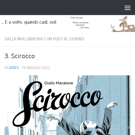
Salta al contenuto
DALLA MIA LIBRERIA
/
UN POST AL GIORNO
3. Scirocco
DI
ARIES
·
16 MAGGIO 2022