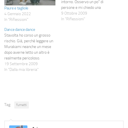
intorno. Osservo un po" di
persone e mi chiedo una
Paure e tagliole
domanda probabilmente
9 Ottobre 2009
4 Gennaio 2022
banale e semplice, ma
In "Riflessioni"
In "Riflessioni"
spontanea: perché chiudere il
Dance dance dance
cuore? Perché racchiuderlo tra
Stavolta ho corso un grosso
mura spesse, così che non
rischio. Già, perché leggere un
venga né toccato, né sfiorato?
Murakami neanche un mese
Certo, la risposta…
dopo averne letto un altro è
realmente pericoloso.
Pericoloso come lettore, con il
19 Settembre 2009
timore che ci sia sempre
In "Dalla mia libreria"
qualcosa che spezzi la magia di
una sequenza di libri sempre
più belli, ma anche
personalmente, perché i…
Tag:
fumetti