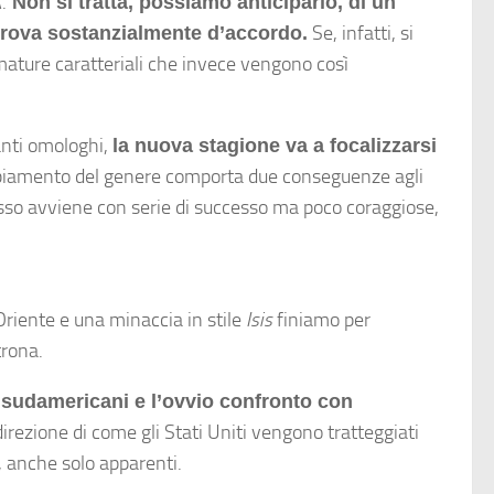
.
Non si tratta, possiamo anticiparlo, di un
Se, infatti, si
trova sostanzialmente d’accordo.
mature caratteriali che invece vengono così
anti omologhi,
la nuova stagione va a focalizzarsi
iamento del genere comporta due conseguenze agli
spesso avviene con serie di successo ma poco coraggiose,
Oriente e una minaccia in stile
Isis
finiamo per
trona.
si sudamericani e l’ovvio confronto con
direzione di come gli Stati Uniti vengono tratteggiati
, anche solo apparenti.