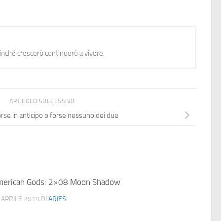
nché crescerò continuerò a vivere.
ARTICOLO SUCCESSIVO
forse in anticipo o forse nessuno dei due
erican Gods: 2×08 Moon Shadow
 APRILE 2019
DI
ARIES