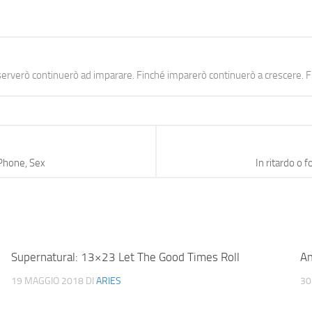
erverò continuerò ad imparare. Finché imparerò continuerò a crescere. Fi
 Phone, Sex
In ritardo o 
Supernatural: 13×23 Let The Good Times Roll
Am
19 MAGGIO 2018
DI
ARIES
30