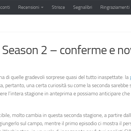
conti
Recensioni
Strisce
Segnalibri
Ringraziamenti
: Season 2 – conferme e no
na di quelle gradevoli sorprese quasi del tutto inaspettate: la
cita, pertanto, una certa curiosità su come la seconda sarebbe 
dere l’intera stagione in anteprima e possiamo anticipare che 
ibile, molto cambia in questa seconda stagione, a partire d
ggiungerlo sul campo, mentre il primo episodio ci mostra il p