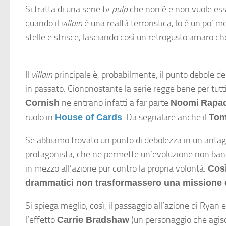
Si tratta di una serie tv
pulp
che non è e non vuole esse
quando il
villain
è una realtà terroristica, lo è un po’ 
stelle e strisce, lasciando così un retrogusto amaro c
Il
villain
principale è, probabilmente, il punto debole de
in passato. Ciononostante la serie regge bene per tutti
ne entrano infatti a far parte
Cornish
Noomi
Rapa
ruolo in
. Da segnalare anche il
House of Cards
Tom
Se abbiamo trovato un punto di debolezza in un antagon
protagonista, che ne permette un’evoluzione non banal
in mezzo all’azione pur contro la propria volontà.
Così
drammatici non trasformassero una missione es
Si spiega meglio, così, il passaggio all’azione di Rya
l’effetto
(un personaggio che agisce
Carrie Bradshaw