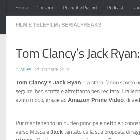
Home
Chi sono
Potrebbe Piacerti
Podcast
Rac
Salta al contenuto
FILM E TELEFILM
/
SERIALFREAKS
Tom Clancy’s Jack Ryan
DI
ARIES
·
27 OTTOBRE 2019
era stata l’anno scorso u
Tom Clancy’s Jack Ryan
seguire, ben scritta e altrettanto ben recitata. Era le
avuto modo, grazie ad
, di ve
Amazon Prime Video
Pur mantenendo un nucleo principale netto e riconosc
verso Mosca e
tentato dalla sua proposta di ra
Jack