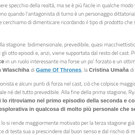
re specchio della realtà, ma se è più facile in qualche mod
meno quando l’antagonista di turno è un personaggio dittatoria
he cerchiamo di dimenticare ricordando il tipo di prodotto ch
lla stagione: bidimensionale, prevedibile, quasi macchiettistic
 gli otto episodi e, anzi, viene supportata dal resto del cast.
in un ruolo interessante ma forse un po’ forzato e un ott
ce
di
, la
d
 Wlaschiha
Game Of Thrones
Cristina Umaña
ista e alcuni punti di forza nel cast, ciò che colpisce maggi
e né del tutto prevedibile. Alla fine della prima stagione, R
 lo ritroviamo nel primo episodio della seconda e c
plorativa in qualcosa di molto più personale che se
n e lo si rende maggiormente motivato per la terza stagione gi
 di testa sua a prescindere dal buon senso e dal rischio di m