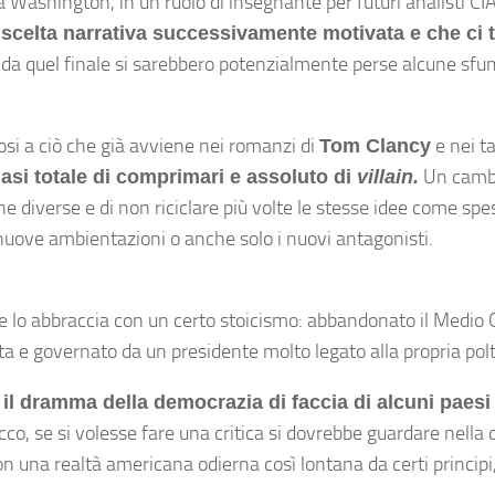
ashington, in un ruolo di insegnante per futuri analisti CIA
 scelta narrativa successivamente motivata e che ci 
 da quel finale si sarebbero potenzialmente perse alcune sfu
osi a ciò che già avviene nei romanzi di
e nei t
Tom Clancy
Un camb
si totale di comprimari e assoluto di
villain.
iche diverse e di non riciclare più volte le stesse idee come 
e nuove ambientazioni o anche solo i nuovi antagonisti.
e lo abbraccia con un certo stoicismo: abbandonato il Medio 
ta e governato da un presidente molto legato alla propria pol
i, il dramma della democrazia di faccia di alcuni pae
co, se si volesse fare una critica si dovrebbe guardare nella 
n una realtà americana odierna così lontana da certi principi