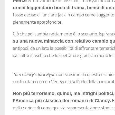
effettivamente in missione, ma Ryan ancora a W
Pierce
ormai leggendario buco di trama, bensì di una
fosse deciso di lanciare Jack in campo come suggerito
pienamente approfondite.
Ciò che poi cambia nettamente è lo scenario. Ispirand
su una nuova minaccia con relativo cambio qua
antipodi: da un lato la possibilità di affrontare temat
dall’altra il rischio che lo spettatore gradisca meno l
Tom Clancy’s Jack Ryan
non si esime da questo rischio 
confrontarci con un Venezuela sull’orlo della bancarot
Non più terrorismo, quindi, ma intrighi politic
Ec
l’America più classica dei romanzi di Clancy.
nella serie e di come questa rappresentazione stoni co