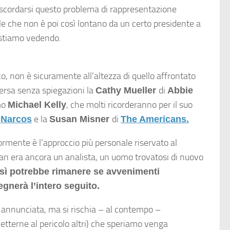
o scordarsi questo problema di rappresentazione
le che non è poi così lontano da un certo presidente a
e stiamo vedendo.
o, non è sicuramente all’altezza di quello affrontato
 Persa senza spiegazioni la
di
Cathy Mueller
Abbie
imo
, che molti ricorderanno per il suo
Michael Kelly
i
e la
di
Narcos
Susan Misner
The Americans.
ormente è l’approccio più personale riservato al
yan era ancora un analista, un uomo trovatosi di nuovo
osì potrebbe rimanere se avvenimenti
gnerà l’intero seguito.
à annunciata, ma si rischia – al contempo –
etterne al pericolo altri) che speriamo venga