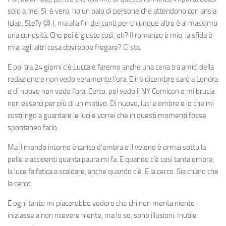
solo a me. Sì, è vero, ho un paio di persone che attendono con ansia
(ciao, Stefy 😉 ), ma alla fin dei conti per chiunque altro è al massimo
una curiosità. Che poi è giusto così, eh? Il romanzo è mio, la sfida è
mia, agli altri cosa dovrebbe fregare? Ci sta.
E poi tra 24 giorni c’è Lucca e faremo anche una cena tra amici della
redazione e non vedo veramente l’ora. E il 6 dicembre sarò a Londra
e di nuovo non vedo l’ora. Certo, poi vedo il NY Comicon e mi brucia
non esserci per più di un motivo. Di nuovo, luci e ombre e io che mi
costringo a guardare le luci e vorrei che in questi momenti fosse
spontaneo farlo.
Ma il mondo intorno è carico d’ombra e il veleno è ormai sotto la
pelle e accidenti quanta paura mi fa. E quando c’è così tanta ombra,
la luce fa fatica a scaldare, anche quando c’è. E la cerco. Sia chiaro che
la cerco.
E ogni tanto mi piacerebbe vedere che chi non merita niente
iniziasse a non ricevere niente, ma lo so, sono illusioni. Inutile