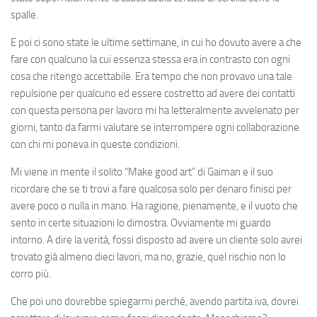
spalle.
E poi ci sono state le ultime settimane, in cui ho dovuto avere a che
fare con qualcuno la cui essenza stessa era in contrasto con ogni
cosa che ritengo accettabile. Era tempo che non provavo una tale
repulsione per qualcuno ed essere costretto ad avere dei contatti
con questa persona per lavoro mi ha letteralmente avvelenato per
giorni, tanto da farmi valutare se interrompere ogni collaborazione
con chi mi poneva in queste condizioni.
Mi viene in mente il solito “Make good art” di Gaiman e il suo
ricordare che se ti trovi a fare qualcosa solo per denaro finisci per
avere poco o nulla in mano. Ha ragione, pienamente, e il vuoto che
sento in certe situazioni lo dimostra. Ovviamente mi guardo
intorno. A dire la verità, fossi disposto ad avere un cliente solo avrei
trovato già almeno dieci lavori, ma no, grazie, quel rischio non lo
corro più.
Che poi uno dovrebbe spiegarmi perché, avendo partita iva, dovrei