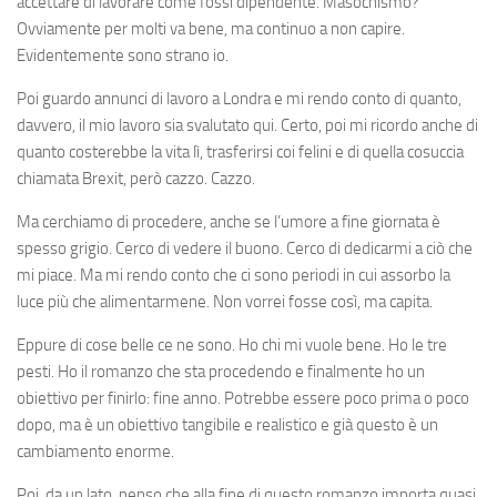
accettare di lavorare come fossi dipendente. Masochismo?
Ovviamente per molti va bene, ma continuo a non capire.
Evidentemente sono strano io.
Poi guardo annunci di lavoro a Londra e mi rendo conto di quanto,
davvero, il mio lavoro sia svalutato qui. Certo, poi mi ricordo anche di
quanto costerebbe la vita lì, trasferirsi coi felini e di quella cosuccia
chiamata Brexit, però cazzo. Cazzo.
Ma cerchiamo di procedere, anche se l’umore a fine giornata è
spesso grigio. Cerco di vedere il buono. Cerco di dedicarmi a ciò che
mi piace. Ma mi rendo conto che ci sono periodi in cui assorbo la
luce più che alimentarmene. Non vorrei fosse così, ma capita.
Eppure di cose belle ce ne sono. Ho chi mi vuole bene. Ho le tre
pesti. Ho il romanzo che sta procedendo e finalmente ho un
obiettivo per finirlo: fine anno. Potrebbe essere poco prima o poco
dopo, ma è un obiettivo tangibile e realistico e già questo è un
cambiamento enorme.
Poi, da un lato, penso che alla fine di questo romanzo importa quasi