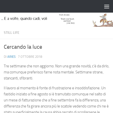
Salta al contenuto
STILL LIFE
Cercando la luce
DI
ARIES
·
7 OTTOBRE 2018
Tre settimane che non aggiorno. Non una grande novità, c’è da dirlo,
ma comunque preferisco farne nota mentale. Settimane strane,
stancanti, sfibranti.
Il lavoro al momento è fonte di frustrazione e insoddisfazione. Un
fastidio iniziato a fine agosto si è tramutato comunque nel salto di
un mese di fatturazione che a fine settembre fa la differenza, una
differenza che fa girare ancora più le scatole vedendo come chi ne è
stato superficialmente la causa abbia cercato di scrollarsene le