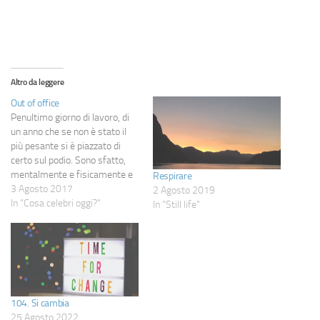
Altro da leggere
Out of office
Penultimo giorno di lavoro, di
un anno che se non è stato il
più pesante si è piazzato di
certo sul podio. Sono sfatto,
mentalmente e fisicamente e
Respirare
tre settimane di stacco non
3 Agosto 2017
2 Agosto 2019
sembrano solo necessarie,
In "Cosa celebri oggi?"
In "Still life"
rischiano addirittura di non
bastare. Tra meno di una
settimana saremo a Berlino,
a…
104. Si cambia
25 Agosto 2022