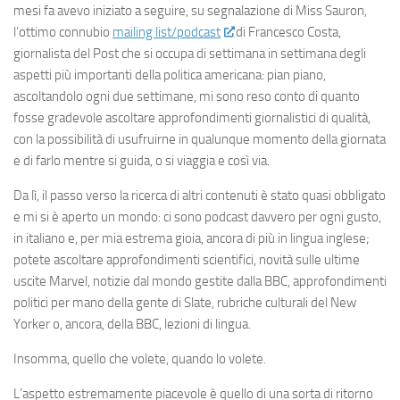
mesi fa avevo iniziato a seguire, su segnalazione di Miss Sauron,
l’ottimo connubio
mailing list/podcast
di Francesco Costa,
giornalista del Post che si occupa di settimana in settimana degli
aspetti più importanti della politica americana: pian piano,
ascoltandolo ogni due settimane, mi sono reso conto di quanto
fosse gradevole ascoltare approfondimenti giornalistici di qualità,
con la possibilità di usufruirne in qualunque momento della giornata
e di farlo mentre si guida, o si viaggia e così via.
Da lì, il passo verso la ricerca di altri contenuti è stato quasi obbligato
e mi si è aperto un mondo: ci sono podcast davvero per ogni gusto,
in italiano e, per mia estrema gioia, ancora di più in lingua inglese;
potete ascoltare approfondimenti scientifici, novità sulle ultime
uscite Marvel, notizie dal mondo gestite dalla BBC, approfondimenti
politici per mano della gente di Slate, rubriche culturali del New
Yorker o, ancora, della BBC, lezioni di lingua.
Insomma, quello che volete, quando lo volete.
L’aspetto estremamente piacevole è quello di una sorta di ritorno