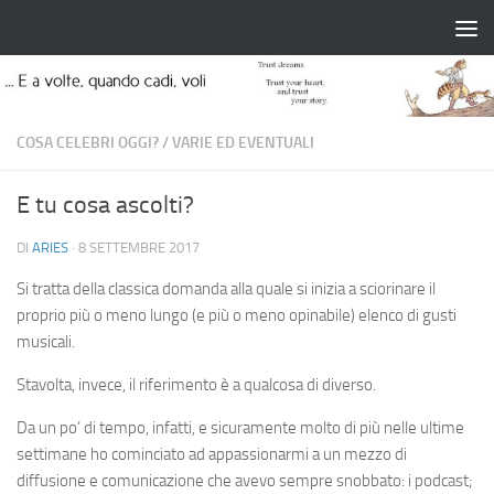
Salta al contenuto
COSA CELEBRI OGGI?
/
VARIE ED EVENTUALI
E tu cosa ascolti?
DI
ARIES
·
8 SETTEMBRE 2017
Si tratta della classica domanda alla quale si inizia a sciorinare il
proprio più o meno lungo (e più o meno opinabile) elenco di gusti
musicali.
Stavolta, invece, il riferimento è a qualcosa di diverso.
Da un po’ di tempo, infatti, e sicuramente molto di più nelle ultime
settimane ho cominciato ad appassionarmi a un mezzo di
diffusione e comunicazione che avevo sempre snobbato: i podcast;