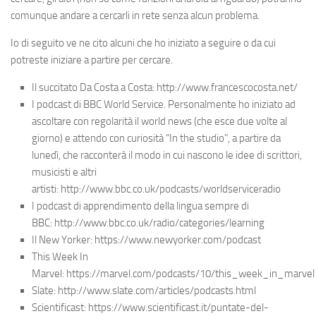
comunque andare a cercarli in rete senza alcun problema.
Io di seguito ve ne cito alcuni che ho iniziato a seguire o da cui
potreste iniziare a partire per cercare.
Il succitato Da Costa a Costa: http://www.francescocosta.net/
I podcast di BBC World Service. Personalmente ho iniziato ad
ascoltare con regolarità il world news (che esce due volte al
giorno) e attendo con curiosità “In the studio”, a partire da
lunedì, che racconterà il modo in cui nascono le idee di scrittori,
musicisti e altri
artisti: http://www.bbc.co.uk/podcasts/worldserviceradio
I podcast di apprendimento della lingua sempre di
BBC: http://www.bbc.co.uk/radio/categories/learning
Il New Yorker: https://www.newyorker.com/podcast
This Week In
Marvel: https://marvel.com/podcasts/10/this_week_in_marvel
Slate: http://www.slate.com/articles/podcasts.html
Scientificast: https://www.scientificast.it/puntate-del-