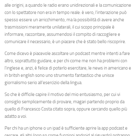
alle origini, a quando le radio erano unidirezionali e la comunicazione
con lo spettatore non era in tempo reale: è vero, l’interazione può
spesso essere un arricchimento, ma la possibilità di avere anche
trasmissioni meramente unilaterali, il cui scopo principale è
informare, raccontare, assumendosi il compito di raccogliere e
comunicare il necessario, è un piacere che è stato bello riscoprire.
Come dicevo è piacevole ascoltare un podcast mentre intenti a fare
altro, soprattutto guidare, e per chi come me non ha problemi con
l’inglese e, anzi, è felice di poterlo esercitare, le news in americano e
in britsh english sono uno strumento fantastico che unisce
giornalismo serio all’esercizio della lingua.
So che è difficile capire il motivo del mio entusiasmo, per cui vi
consiglio semplicemente di provare, magari partendo proprio da
quello di Francesco Costa citato sopra, oppure cercando quello più
adatto a voi.
Per chi ha un iphone o un ipad è sufficiente aprire la app podcast e
cercare, gli altri (non so come funzioni android al riguardo) potranno