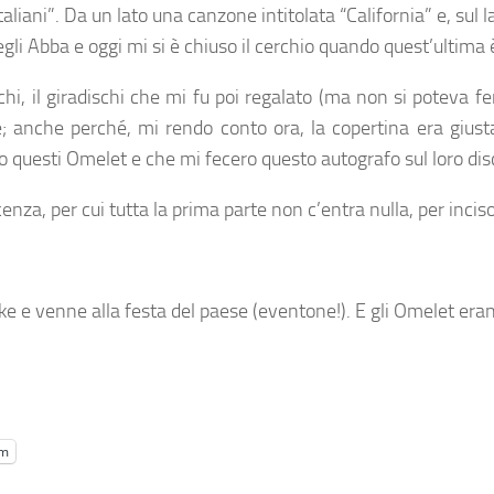
italiani”. Da un lato una canzone intitolata “California” e, sul 
 Abba e oggi mi si è chiuso il cerchio quando quest’ultima è 
ischi, il giradischi che mi fu poi regalato (ma non si poteva 
e; anche perché, mi rendo conto ora, la copertina era giust
no questi Omelet e che mi fecero questo autografo sul loro dis
enza, per cui tutta la prima parte non c’entra nulla, per inciso
Mike e venne alla festa del paese (eventone!). E gli Omelet er
am