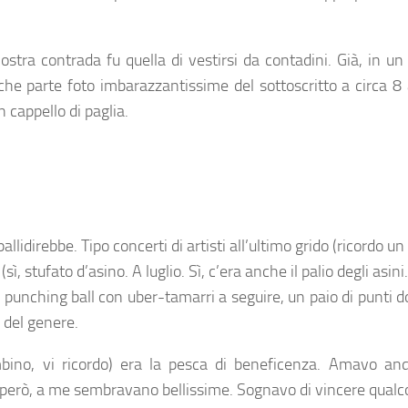
 nostra contrada fu quella di vestirsi da contadini. Già, i
he parte foto imbarazzantissime del sottoscritto a circa 8
 cappello di paglia.
lidirebbe. Tipo concerti di artisti all’ultimo grido (ricordo 
ì, stufato d’asino. A luglio. Sì, c’era anche il palio degli asini
 punching ball con uber-tamarri a seguire, un paio di punti 
 del genere.
no, vi ricordo) era la pesca di beneficenza. Amavo anda
però, a me sembravano bellissime. Sognavo di vincere qualcos