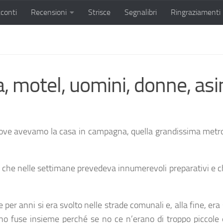
conti
Recensioni
Strisce
Segnalibri
Ringraziamenti
, motel, uomini, donne, asin
dove avevamo la casa in campagna, quella grandissima metro
che nelle settimane prevedeva innumerevoli preparativi e ch
che per anni si era svolto nelle strade comunali e, alla fine, e
ono fuse insieme perché se no ce n’erano di troppo piccole