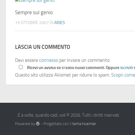
Sempre sul genio
19 OTTOBRE 2007
DI
ARIES
LASCIA UN COMMENTO
Devi essere
connesso
per inviare un commento.
Ricevi un avviso se ci sono nuovi commenti. Oppure
iscriviti
Questo sito utilizza Akismet per ridurre lo spam.
Scopri come
...E a volte, quando cadi, voli © 2026. Tutti i diritti riservati.
Powered by
- Progettato con il
tema Hueman