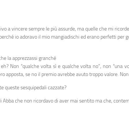
civo a vincere sempre le più assurde, ma quelle che mi ricorde
e perché io adoravo il mio mangiadischi ed erano perfetti per 
 che la apprezzassi granché
, eh? Non “qualche volta sì e qualche volta no”, non “una 
ero apposta, se no il premio avrebbe avuto troppo valore. No
te queste sesquipedali cazzate?
egli Abba che non ricordavo di aver mai sentito ma che, cont