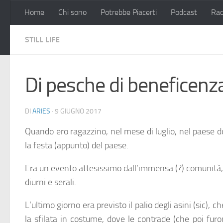
Home
Chi sono
Potrebbe Piacerti
Podcast
Rac
Salta al contenuto
STILL LIFE
Di pesche di beneficenza
DI
ARIES
·
9 GIUGNO 2017
Quando ero ragazzino, nel mese di luglio, nel paese 
la festa (appunto) del paese.
Era un evento attesissimo dall’immensa (?) comunità, 
diurni e serali.
L’ultimo giorno era previsto il palio degli asini (sic), 
la sfilata in costume, dove le contrade (che poi fur