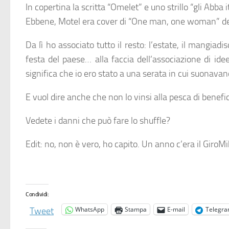
In copertina la scritta “Omelet” e uno strillo “gli Abba 
Ebbene, Motel era cover di “One man, one woman” degli
Da lì ho associato tutto il resto: l’estate, il mangiad
festa del paese… alla faccia dell’associazione di ide
significa che io ero stato a una serata in cui suonava
E vuol dire anche che non lo vinsi alla pesca di benefic
Vedete i danni che può fare lo shuffle?
Edit: no, non è vero, ho capito. Un anno c’era il Giro
Condividi:
WhatsApp
Stampa
E-mail
Telegr
Tweet