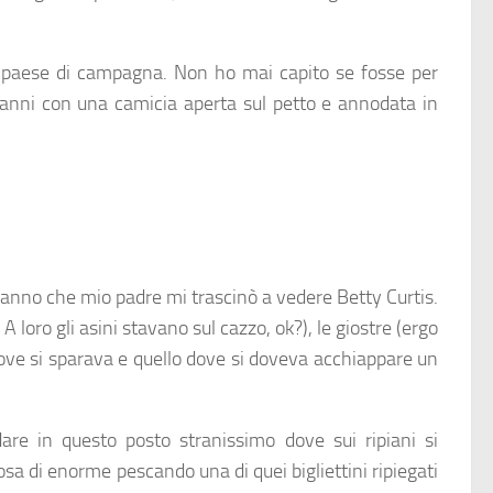
n un paese di campagna. Non ho mai capito se fosse per
 anni con una camicia aperta sul petto e annodata in
un anno che mio padre mi trascinò a vedere Betty Curtis.
. A loro gli asini stavano sul cazzo, ok?), le giostre (ergo
dove si sparava e quello dove si doveva acchiappare un
re in questo posto stranissimo dove sui ripiani si
a di enorme pescando una di quei bigliettini ripiegati