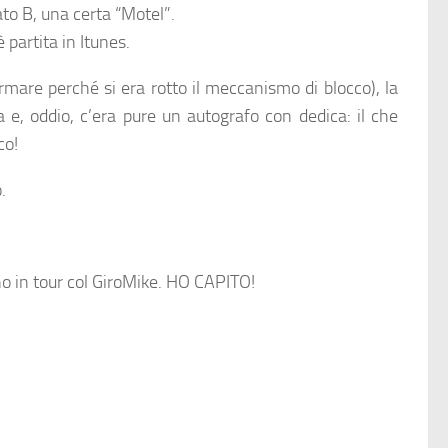
lato B, una certa “Motel”.
partita in Itunes.
fermare perché si era rotto il meccanismo di blocco), la
a e, oddio, c’era pure un autografo con dedica: il che
co!
.
ano in tour col GiroMike. HO CAPITO!