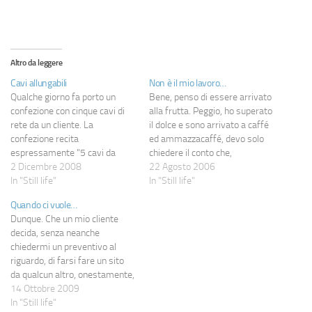
Altro da leggere
Cavi allungabili
Non è il mio lavoro…
Qualche giorno fa porto un
Bene, penso di essere arrivato
confezione con cinque cavi di
alla frutta. Peggio, ho superato
rete da un cliente. La
il dolce e sono arrivato a caffé
confezione recita
ed ammazzacaffé, devo solo
espressamente "5 cavi da
chiedere il conto che,
3mt. l'uno". Orbene, ne collego
2 Dicembre 2008
suppongo, sarà ben salato. Io,
22 Agosto 2006
uno ad una nuova postazione e
In "Still life"
che ho sempre fatto vanto di
In "Still life"
mi allontano per fare altro.
essere un informatico puro...
Quando ci vuole…
Torno dopo una mezz'oretta e
Io, che ho sempre scansato
Dunque. Che un mio cliente
trovo tre impiegate che ne
come la peste certi lavori…
decida, senza neanche
stanno tirando un…
chiedermi un preventivo al
riguardo, di farsi fare un sito
da qualcun altro, onestamente,
mi interessa fino ad un certo
14 Ottobre 2009
punto. Certo, c'è magari un po"
In "Still life"