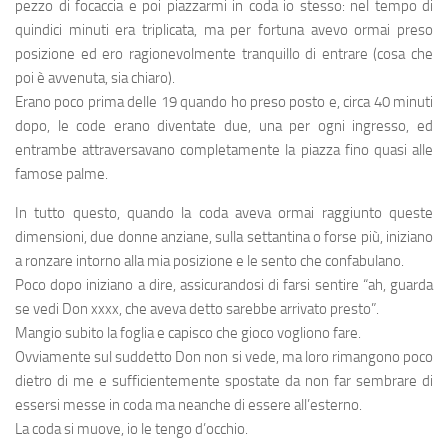
pezzo di focaccia e poi piazzarmi in coda io stesso: nel tempo di
quindici minuti era triplicata, ma per fortuna avevo ormai preso
posizione ed ero ragionevolmente tranquillo di entrare (cosa che
poi è avvenuta, sia chiaro).
Erano poco prima delle 19 quando ho preso posto e, circa 40 minuti
dopo, le code erano diventate due, una per ogni ingresso, ed
entrambe attraversavano completamente la piazza fino quasi alle
famose palme.
In tutto questo, quando la coda aveva ormai raggiunto queste
dimensioni, due donne anziane, sulla settantina o forse più, iniziano
a ronzare intorno alla mia posizione e le sento che confabulano.
Poco dopo iniziano a dire, assicurandosi di farsi sentire “ah, guarda
se vedi Don xxxx, che aveva detto sarebbe arrivato presto”.
Mangio subito la foglia e capisco che gioco vogliono fare.
Ovviamente sul suddetto Don non si vede, ma loro rimangono poco
dietro di me e sufficientemente spostate da non far sembrare di
essersi messe in coda ma neanche di essere all’esterno.
La coda si muove, io le tengo d’occhio.