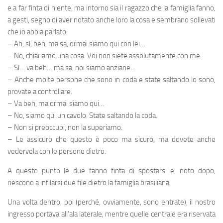
e a far finta di niente, ma intorno sia il ragazzo che la famiglia fanno,
a gesti, segno di aver notato anche loro la cosa e sembrano sollevati
che io abbia parlato.
– Ah, sì, beh, ma sa, ormai siamo qui con lei…
– No, chiariamo una cosa. Voi non siete assolutamente con me.
– Sì… va beh… ma sa, noi siamo anziane…
– Anche molte persone che sono in coda e state saltando lo sono,
provate a controllare.
– Va beh, ma ormai siamo qui…
– No, siamo qui un cavolo. State saltando la coda.
– Non si preoccupi, non la superiamo.
– Le assicuro che questo è poco ma sicuro, ma dovete anche
vedervela con le persone dietro.
A questo punto le due fanno finta di spostarsi e, noto dopo,
riescono a infilarsi due file dietro la famiglia brasiliana.
Una volta dentro, poi (perché, ovviamente, sono entrate), il nostro
ingresso portava all’ala laterale, mentre quelle centrale era riservata