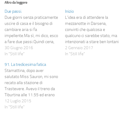
Altro da leggere
Due passi.
Inizio
Due giorni senza praticamente
L'idea era di attendere la
uscire di casa e il bisogno di
mezzanotte in Darsena,
cambiare aria si fa
convinti che qualcosa e
impellente.Ma sì, mi dico, esco
qualcuno ci sarebbe stato, ma
a fare due passi.Quindi cena,
intenzionati a stare ben lontani
shorts, maglietta, birkenstock,
30 Giugno 2016
dal casino del concerto in
2 Gennaio 2017
caricabatterie portatile,
In "Still life"
Piazza Duomo. Ma arrivati alle
In "Still life"
cuffiette e fuori.Prendo una
22.30 in Darsena, ci siamo resi
91. La tredicesima fatica
macchina elettrica e la
conto che non solo non c'era
Stamattina, dopo aver
parcheggio vicino alla Stazione
praticamente nessuno, ma che
salutato Miss Sauron, mi sono
Centrale, giusto perché ho
il clima…
recato alla stazione di
voglia di camminare
Trastevere. Avevo il treno da
partendo…
Tiburtina alle 11.55 ed erano
solo le 9.15 ma volevo
12 Luglio 2015
prendermela con calma e, al
In "Still life"
massimo, sedermi a Casa Italo
a leggere e riposare. Di solito
tra Trastevere e Tiburtina
viaggiano dei treni…