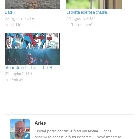
Back?
Di porte aperte e chiuse
22 Agosto 2018
11 Agosto 2021
In "Still life"
In "Riflessioni"
Storie di un Podcast – Ep. 9
23 Luglio 2019
In "Podcast"
Aries
Finché potrò continuerò ad osservare. Finché
osserverò continuerò ad imparare. Finché imparerò