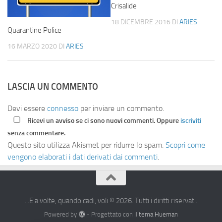
Crisalide
18 DICEMBRE 2016
DI
ARIES
Quarantine Police
16 MARZO 2020
DI
ARIES
LASCIA UN COMMENTO
Devi essere
connesso
per inviare un commento.
Ricevi un avviso se ci sono nuovi commenti. Oppure
iscriviti
senza commentare.
Questo sito utilizza Akismet per ridurre lo spam.
Scopri come
vengono elaborati i dati derivati dai commenti
.
...E a volte, quando cadi, voli © 2026. Tutti i diritti riservati.
Powered by
- Progettato con il
tema Hueman