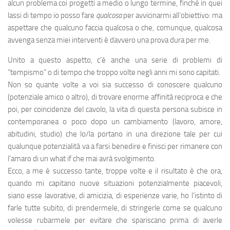
alcun problema coi progetti a medio o lungo termine, finché in quei
lassi di tempo io posso fare
qualcosa
per avvicinarmi all’obiettivo: ma
aspettare che qualcuno faccia qualcosa o che, comunque, qualcosa
avvenga senza miei interventi è davvero una prova dura per me.
Unito a questo aspetto, c’è anche una serie di problemi di
“tempismo” o di tempo che troppo volte negli anni mi sono capitati.
Non so quante volte a voi sia successo di conoscere qualcuno
(potenziale amico o altro), di trovare enorme affinità reciproca e che
poi, per coincidenze del cavolo, la vita di questa persona subisce in
contemporanea o poco dopo un cambiamento (lavoro, amore,
abitudini, studio) che lo/la portano in una direzione tale per cui
qualunque potenzialità va a farsi benedire e finisci per rimanere con
l’amaro di un what if che mai avrà svolgimento.
Ecco, a me è successo tante, troppe volte e il risultato è che ora,
quando mi capitano nuove situazioni potenzialmente piacevoli,
siano esse lavorative, di amicizia, di esperienze varie, ho l’istinto di
farle tutte subito, di prendermele, di stringerle come se qualcuno
volesse rubarmele per evitare che spariscano prima di averle