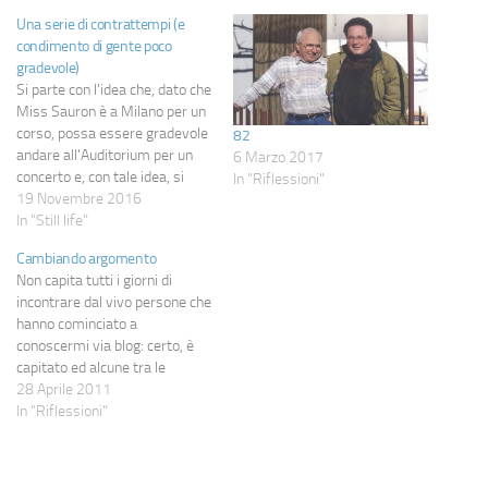
Una serie di contrattempi (e
condimento di gente poco
gradevole)
Si parte con l'idea che, dato che
Miss Sauron è a Milano per un
corso, possa essere gradevole
82
andare all'Auditorium per un
6 Marzo 2017
concerto e, con tale idea, si
In "Riflessioni"
decide di comprare i biglietti in
19 Novembre 2016
anticipo. Poi capita che il treno
In "Still life"
è in ritardo, cosicché invece di
Cambiando argomento
arrivare alle 17.15, arriva…
Non capita tutti i giorni di
incontrare dal vivo persone che
hanno cominciato a
conoscermi via blog: certo, è
capitato ed alcune tra le
persone che mi sono più care
28 Aprile 2011
le ho conosciute proprio così,
In "Riflessioni"
ma non è un evento che capita
tutti i giorni;…