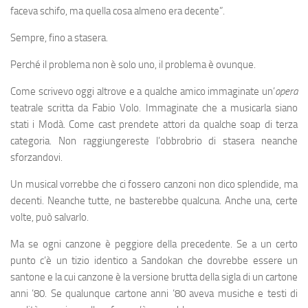
faceva schifo, ma quella cosa almeno era decente”.
Sempre, fino a stasera.
Perché il problema non è solo uno, il problema è ovunque.
Come scrivevo oggi altrove e a qualche amico immaginate un’
opera
teatrale scritta da Fabio Volo. Immaginate che a musicarla siano
stati i Modà. Come cast prendete attori da qualche soap di terza
categoria. Non raggiungereste l’obbrobrio di stasera neanche
sforzandovi.
Un musical vorrebbe che ci fossero canzoni non dico splendide, ma
decenti. Neanche tutte, ne basterebbe qualcuna. Anche una, certe
volte, può salvarlo.
Ma se ogni canzone è peggiore della precedente. Se a un certo
punto c’è un tizio identico a Sandokan che dovrebbe essere un
santone e la cui canzone è la versione brutta della sigla di un cartone
anni ’80. Se qualunque cartone anni ’80 aveva musiche e testi di