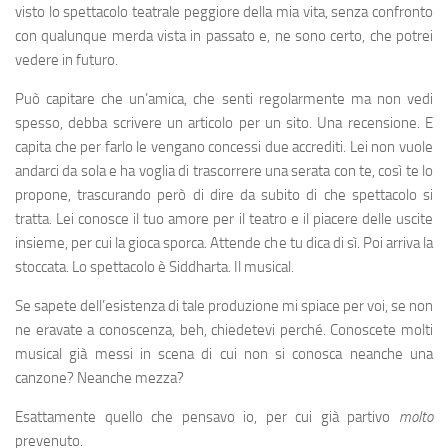
visto lo spettacolo teatrale peggiore della mia vita, senza confronto
con qualunque merda vista in passato e, ne sono certo, che potrei
vedere in futuro.
Può capitare che un’amica, che senti regolarmente ma non vedi
spesso, debba scrivere un articolo per un sito. Una recensione. E
capita che per farlo le vengano concessi due accrediti. Lei non vuole
andarci da sola e ha voglia di trascorrere una serata con te, così te lo
propone, trascurando però di dire da subito di che spettacolo si
tratta. Lei conosce il tuo amore per il teatro e il piacere delle uscite
insieme, per cui la gioca sporca. Attende che tu dica di sì. Poi arriva la
stoccata. Lo spettacolo è Siddharta. Il musical.
Se sapete dell’esistenza di tale produzione mi spiace per voi, se non
ne eravate a conoscenza, beh, chiedetevi perché. Conoscete molti
musical già messi in scena di cui non si conosca neanche una
canzone? Neanche mezza?
Esattamente quello che pensavo io, per cui già partivo
molto
prevenuto.