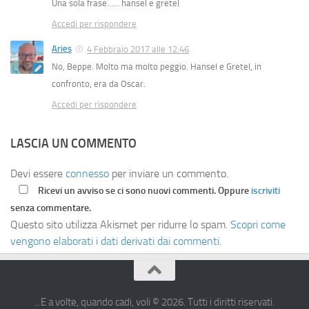
Una sola frase…… hansel e gretel
Accedi per rispondere
Aries
4 Febbraio 2017 alle 12:46
No, Beppe. Molto ma molto peggio. Hansel e Gretel, in
confronto, era da Oscar.
Accedi per rispondere
LASCIA UN COMMENTO
Devi essere
connesso
per inviare un commento.
Ricevi un avviso se ci sono nuovi commenti. Oppure
iscriviti
senza commentare.
Questo sito utilizza Akismet per ridurre lo spam.
Scopri come
vengono elaborati i dati derivati dai commenti
.
...E a volte, quando cadi, voli © 2026. Tutti i diritti riservati.