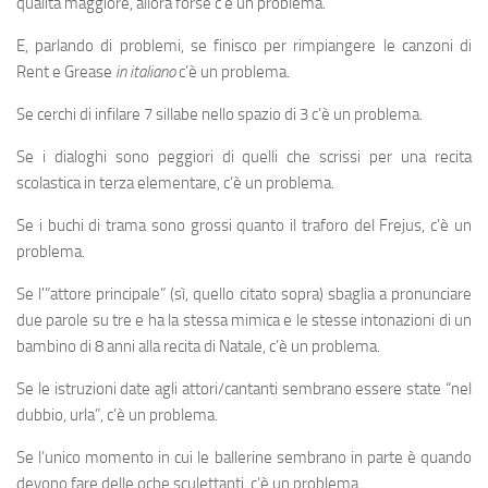
qualità maggiore, allora forse c’è un problema.
E, parlando di problemi, se finisco per rimpiangere le canzoni di
Rent e Grease
in italiano
c’è un problema.
Se cerchi di infilare 7 sillabe nello spazio di 3 c’è un problema.
Se i dialoghi sono peggiori di quelli che scrissi per una recita
scolastica in terza elementare, c’è un problema.
Se i buchi di trama sono grossi quanto il traforo del Frejus, c’è un
problema.
Se l'”attore principale” (sì, quello citato sopra) sbaglia a pronunciare
due parole su tre e ha la stessa mimica e le stesse intonazioni di un
bambino di 8 anni alla recita di Natale, c’è un problema.
Se le istruzioni date agli attori/cantanti sembrano essere state “nel
dubbio, urla”, c’è un problema.
Se l’unico momento in cui le ballerine sembrano in parte è quando
devono fare delle oche sculettanti, c’è un problema.