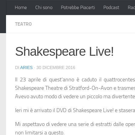
Home
Chi sono
Potrebbe Piacerti
Podcast
Rac
Salta al contenuto
TEATRO
Shakespeare Live!
DI
ARIES
·
30 DICEMBRE 2016
Il 23 aprile di quest’anno è caduto il quattrocent
Shakespeare Theatre di Stratford-On-Avon e trasmes
Avevo avuto modo di vedere un piccolo ma divertente es
Ieri mi è arrivato il DVD di Shakespeare Live! e staser
Mi aspettavo di vedere una serie di estratti dalle ope
non limitarsi a questo.