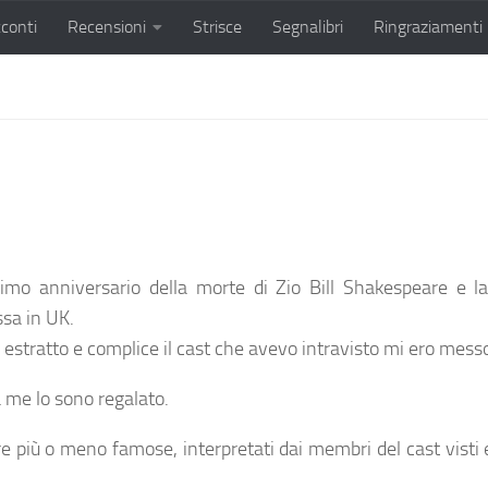
conti
Recensioni
Strisce
Segnalibri
Ringraziamenti
esimo anniversario della morte di Zio Bill Shakespeare e l
sa in UK.
tratto e complice il cast che avevo intravisto mi ero messo 
a me lo sono regalato.
re più o meno famose, interpretati dai membri del cast visti