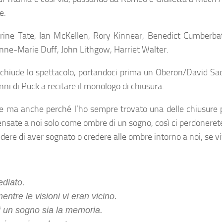
e.
herine Tate, Ian McKellen, Rory Kinnear, Benedict Cumberb
Anne-Marie Duff, John Lithgow, Harriet Walter.
chiude lo spettacolo, portandoci prima un Oberon/David Sac
i di Puck a recitare il monologo di chiusura.
e ma anche perché l’ho sempre trovato una delle chiusure p
ensate a noi solo come ombre di un sogno, così ci perdoneret
edere di aver sognato o credere alle ombre intorno a noi, se v
ediato.
entre le visioni vi eran vicino.
i un sogno sia la memoria.