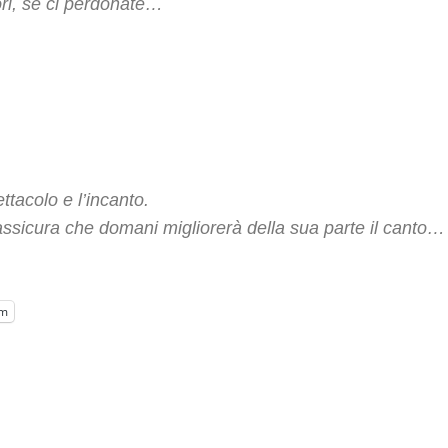
ri, se ci perdonate…
ettacolo e l’incanto.
’assicura che domani migliorerà della sua parte il canto…
am