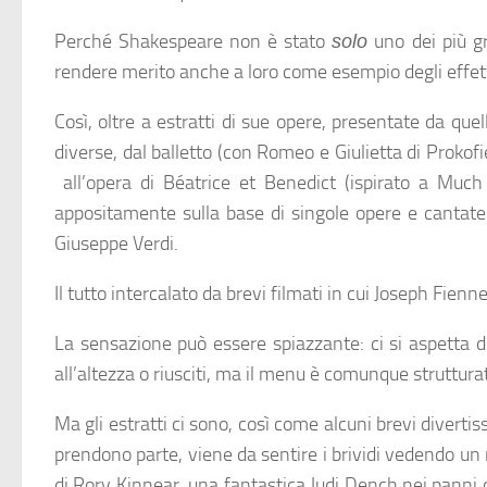
Perché Shakespeare non è stato
uno dei più gr
solo
rendere merito anche a loro come esempio degli effetti
Così, oltre a estratti di sue opere, presentate da q
diverse, dal balletto (con Romeo e Giulietta di Prokof
all’opera di Béatrice et Benedict (ispirato a Muc
appositamente sulla base di singole opere e cantate
Giuseppe Verdi.
Il tutto intercalato da brevi filmati in cui Joseph Fie
La sensazione può essere spiazzante: ci si aspetta 
all’altezza o riusciti, ma il menu è comunque struttur
Ma gli estratti ci sono, così come alcuni brevi divertiss
prendono parte, viene da sentire i brividi vedendo un
di Rory Kinnear, una fantastica Judi Dench nei panni