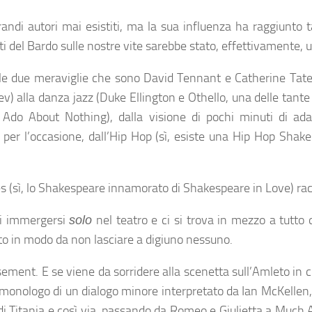
andi autori mai esistiti, ma la sua influenza ha raggiunto t
 del Bardo sulle nostre vite sarebbe stato, effettivamente, u
uelle due meraviglie che sono David Tennant e Catherine Tate
iev) alla danza jazz (Duke Ellington e Othello, una delle tan
h Ado About Nothing), dalla visione di pochi minuti di ad
 per l’occasione, dall’Hip Hop (sì, esiste una Hip Hop Shak
nnes (sì, lo Shakespeare innamorato di Shakespeare in Love) rac
di immergersi
nel teatro e ci si trova in mezzo a tutto 
solo
ato in modo da non lasciare a digiuno nessuno.
ement. E se viene da sorridere alla scenetta sull’Amleto in cui 
 monologo di un dialogo minore interpretato da Ian McKellen
 di Titania e così via, passando da Romeo e Giulietta a Much