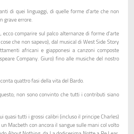
anti di quei linguaggi, di quelle forme d’arte che non
n grave errore.
, ecco comparire sul palco alternanze di forme d’arte
te cose che non sapevo), dal musical di West Side Story
attamenti africani e giapponesi a canzoni composte
espeare Company. Giuro) fino alle musiche del nostro
conta quattro fasi della vita del Bardo.
questo; non sono convinto che tutti i contributi siano
quasi tutti i grossi calibri (incluso il principe Charles)
, un Macbeth con ancora il sangue sulle mani col volto
 Ado About Nothing, da La dodicesima Notte a Re Lear,