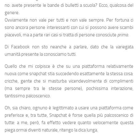
no: avete presente le bande di bulletti a scuola? Ecco, qualcosa del
genere.
Ovviamente non vale per tutti e non vale sempre. Per fortuna ci
sono ancora persone interessanti con cui si possono avere scambi
piacevoli, ma a parte rari casi si tratta di persone conosciute
prima
.
Di Facebook non sto neanche a parlare, dato che la variegata
umanità presente la conosciamo tutti.
Quello che mi colpisce è che su una piattaforma relativamente
nuova come snapchat stia succedendo esattamente la stessa cosa:
cricche, gente che si masturba vicendevolmente di complimenti
(ma sempre tra le stesse persone), pochissima interazione,
tantissimo palcoscenico.
Oh, sia chiaro, ognuno è legittimato a usare una piattaforma come
preferisce e, tra tutte, Snapchat è forse quella più palcoscenico di
tutte: a me, però, fa effetto vedere quanto velocemente questa
piega ormai diventi naturale, ritengo la dica lunga.