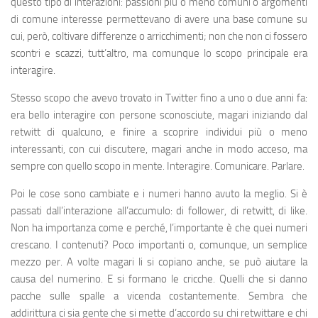
questo tipo di interazioni: passioni più o meno comuni o argomenti
di comune interesse permettevano di avere una base comune su
cui, però, coltivare differenze o arricchimenti; non che non ci fossero
scontri e scazzi, tutt’altro, ma comunque lo scopo principale era
interagire.
Stesso scopo che avevo trovato in Twitter fino a uno o due anni fa:
era bello interagire con persone sconosciute, magari iniziando dal
retwitt di qualcuno, e finire a scoprire individui più o meno
interessanti, con cui discutere, magari anche in modo acceso, ma
sempre con quello scopo in mente. Interagire. Comunicare. Parlare.
Poi le cose sono cambiate e i numeri hanno avuto la meglio. Si è
passati dall’interazione all’accumulo: di follower, di retwitt, di like.
Non ha importanza come e perché, l’importante è che quei numeri
crescano. I contenuti? Poco importanti o, comunque, un semplice
mezzo per. A volte magari li si copiano anche, se può aiutare la
causa del numerino. E si formano le cricche. Quelli che si danno
pacche sulle spalle a vicenda costantemente. Sembra che
addirittura ci sia gente che si mette d’accordo su chi retwittare e chi