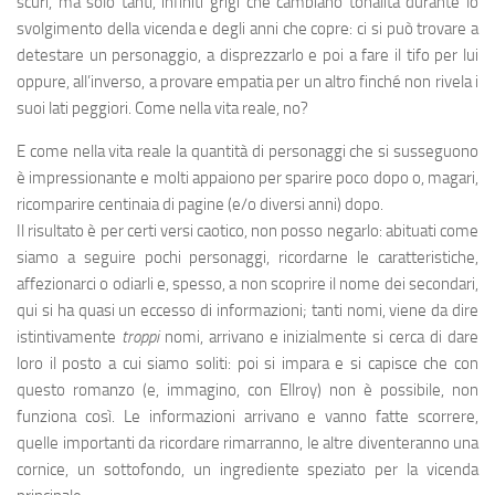
scuri, ma solo tanti, infiniti grigi che cambiano tonalità durante lo
svolgimento della vicenda e degli anni che copre: ci si può trovare a
detestare un personaggio, a disprezzarlo e poi a fare il tifo per lui
oppure, all’inverso, a provare empatia per un altro finché non rivela i
suoi lati peggiori. Come nella vita reale, no?
E come nella vita reale la quantità di personaggi che si susseguono
è impressionante e molti appaiono per sparire poco dopo o, magari,
ricomparire centinaia di pagine (e/o diversi anni) dopo.
Il risultato è per certi versi caotico, non posso negarlo: abituati come
siamo a seguire pochi personaggi, ricordarne le caratteristiche,
affezionarci o odiarli e, spesso, a non scoprire il nome dei secondari,
qui si ha quasi un eccesso di informazioni; tanti nomi, viene da dire
istintivamente
troppi
nomi, arrivano e inizialmente si cerca di dare
loro il posto a cui siamo soliti: poi si impara e si capisce che con
questo romanzo (e, immagino, con Ellroy) non è possibile, non
funziona così. Le informazioni arrivano e vanno fatte scorrere,
quelle importanti da ricordare rimarranno, le altre diventeranno una
cornice, un sottofondo, un ingrediente speziato per la vicenda