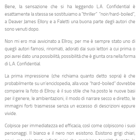
Bene, la sensazione che si ha leggendo L.A. Confidential è
esattamente la stessa se sostituiamo a “thriller” “noir/hard-boiled”,
a Deaver James Ellory e a Faletti una buona parte degli autori che
sono venuti dopo.
Non mi ero mai avvicinato a Ellroy, per me è sempre stato uno di
quegli autori famosi, rinomati, adorati dai suoi lettori a cui prima o
poi avrei dato una possibilità, possibilità che è giunta ora nella forma
di L.A. Confidential.
La prima impressione (che richiama quanto detto sopra) è che
probabilmente su un’enciclopedia, alla voce “hard-boiled” dovrebbe
comparire la foto di Ellroy: è il suo stile che ha posto le nuove basi
per il genere, le ambientazioni, il modo di narrare secco e diretto, le
immagini forti trasmesse senza un eccesso di descrizioni eppure
vivide.
Colpisce per immediatezza ed efficacia, così come colpiscono i suoi
personaggi. Il bianco e il nero non esistono. Esistono grigi chiari,