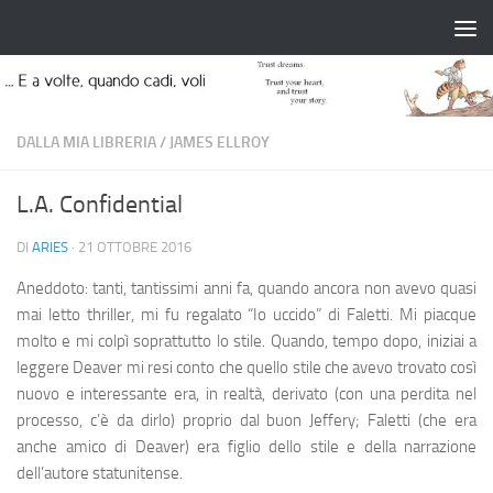
Salta al contenuto
DALLA MIA LIBRERIA
/
JAMES ELLROY
L.A. Confidential
DI
ARIES
·
21 OTTOBRE 2016
Aneddoto: tanti, tantissimi anni fa, quando ancora non avevo quasi
mai letto thriller, mi fu regalato “Io uccido” di Faletti. Mi piacque
molto e mi colpì soprattutto lo stile. Quando, tempo dopo, iniziai a
leggere Deaver mi resi conto che quello stile che avevo trovato così
nuovo e interessante era, in realtà, derivato (con una perdita nel
processo, c’è da dirlo) proprio dal buon Jeffery; Faletti (che era
anche amico di Deaver) era figlio dello stile e della narrazione
dell’autore statunitense.