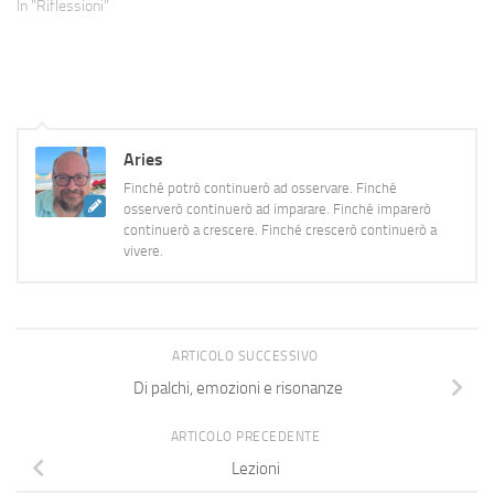
sempre di nuovi in coda. I
In "Riflessioni"
generi che amo? Un po' di
tutto: da bravo nerd ho una
passione per la…
Aries
Finché potrò continuerò ad osservare. Finché
osserverò continuerò ad imparare. Finché imparerò
continuerò a crescere. Finché crescerò continuerò a
vivere.
ARTICOLO SUCCESSIVO
Di palchi, emozioni e risonanze
ARTICOLO PRECEDENTE
Lezioni