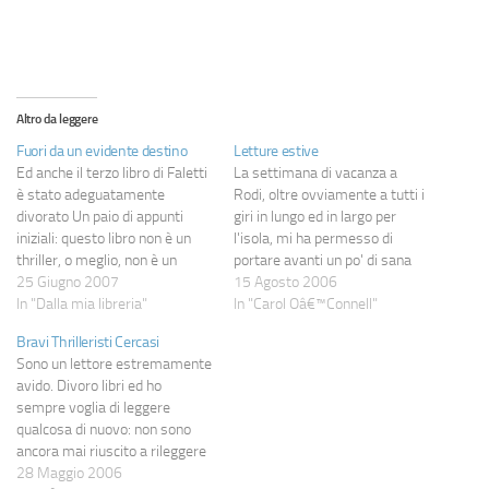
Altro da leggere
Fuori da un evidente destino
Letture estive
Ed anche il terzo libro di Faletti
La settimana di vacanza a
è stato adeguatamente
Rodi, oltre ovviamente a tutti i
divorato Un paio di appunti
giri in lungo ed in largo per
iniziali: questo libro non è un
l'isola, mi ha permesso di
thriller, o meglio, non è un
portare avanti un po' di sana
thiller "classico"; chi si
25 Giugno 2007
lettura che nelle ultime
15 Agosto 2006
aspettasse di trovare lo
In "Dalla mia libreria"
settimane, causa impegni
In "Carol Oâ€™Connell"
stesso filone contenuto in "Io
lavorativi, iniziava a latitare.
Bravi Thrilleristi Cercasi
uccido" e, in misura minore, in
Ho quindi terminato la lettura
Sono un lettore estremamente
"Niente di vero tranne…
dell'ultimo libro di Clive Cussler
avido. Divoro libri ed ho
per…
sempre voglia di leggere
qualcosa di nuovo: non sono
ancora mai riuscito a rileggere
un libro solo perché ne ho
28 Maggio 2006