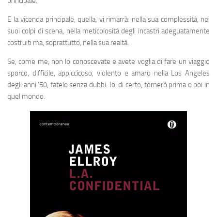
principale.
E la vicenda principale, quella, vi rimarrà: nella sua complessità, nei
suoi colpi di scena, nella meticolosità degli incastri adeguatamente
costruiti ma, soprattutto, nella sua realtà.
Se, come me, non lo conoscevate e avete voglia di fare un viaggio
sporco, difficile, appiccicoso, violento e amaro nella Los Angeles
degli anni ’50, fatelo senza dubbi. Io, di certo, tornerò prima o poi in
quel mondo.