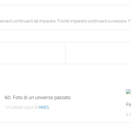
erverò continuerò ad imparare. Finché imparerò continuerò a crescere. Fi
60. Foto di un universo passato
Fo
12 LUGLIO 2022
DI
ARIES
6 