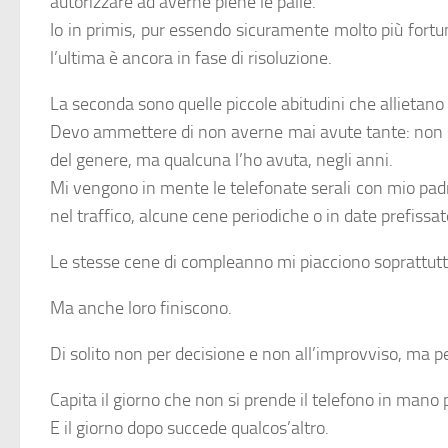
autorizzare ad averne piene le palle.
Io in primis, pur essendo sicuramente molto più fortu
l’ultima è ancora in fase di risoluzione.
La seconda sono quelle piccole abitudini che allietano la
Devo ammettere di non averne mai avute tante: non so
del genere, ma qualcuna l’ho avuta, negli anni.
Mi vengono in mente le telefonate serali con mio pad
nel traffico, alcune cene periodiche o in date prefissat
Le stesse cene di compleanno mi piacciono soprattutt
Ma anche loro finiscono.
Di solito non per decisione e non all’improvviso, ma pe
Capita il giorno che non si prende il telefono in mano p
E il giorno dopo succede qualcos’altro.