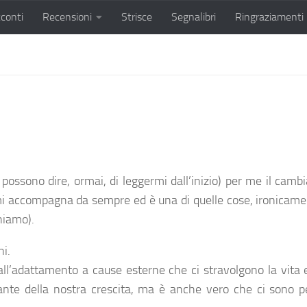
conti
Recensioni
Strisce
Segnalibri
Ringraziamenti
ssono dire, ormai, di leggermi dall’inizio) per me il cambi
 mi accompagna da sempre ed è una di quelle cose, ironicame
hiamo).
ni.
all’adattamento a cause esterne che ci stravolgono la vita 
ante della nostra crescita, ma è anche vero che ci sono p