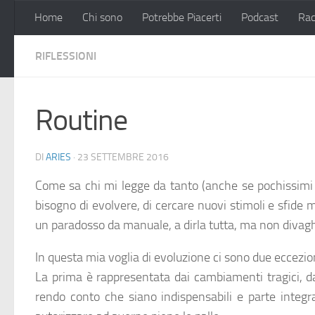
Home
Chi sono
Potrebbe Piacerti
Podcast
Rac
Salta al contenuto
RIFLESSIONI
Routine
DI
ARIES
·
23 SETTEMBRE 2016
Come sa chi mi legge da tanto (anche se pochissimi po
bisogno di evolvere, di cercare nuovi stimoli e sfide
un paradosso da manuale, a dirla tutta, ma non divag
In questa mia voglia di evoluzione ci sono due eccezio
La prima è rappresentata dai cambiamenti tragici, d
rendo conto che siano indispensabili e parte integr