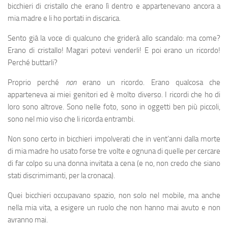
bicchieri di cristallo che erano lì dentro e appartenevano ancora a
mia madre e li ho portati in discarica.
Sento già la voce di qualcuno che griderà allo scandalo: ma come?
Erano di cristallo! Magari potevi venderli! E poi erano un ricordo!
Perché buttarli?
Proprio perché
non
erano un ricordo. Erano qualcosa che
apparteneva ai miei genitori ed è molto diverso. I ricordi che ho di
loro sono altrove. Sono nelle foto, sono in oggetti ben più piccoli,
sono nel mio viso che li ricorda entrambi.
Non sono certo in bicchieri impolverati che in vent’anni dalla morte
di mia madre ho usato forse tre volte e ognuna di quelle per cercare
di far colpo su una donna invitata a cena (e no, non credo che siano
stati discrimimanti, per la cronaca).
Quei bicchieri occupavano spazio, non solo nel mobile, ma anche
nella mia vita, a esigere un ruolo che non hanno mai avuto e non
avranno mai.