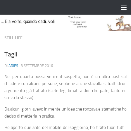
Salta al contenuto
STILL LIFE
Tagli
DI
ARIES
·
3 SETTEMBRE 2016
No, per quanto possa venire il sospetto, non è un altro post sul
chiudere con alcune persone, sebbene anche stavolta si tratti di un
argomento già trattato (siete legittimati a dire che palle, tanto ne
scrivo lo stesso).
Da alcuni giorni avevo in mente un’idea che ronzava e stamattina ho
deciso di metterla in pratica.
Ho aperto due ante del mobile del soggiorno, ho tirato fuori tutti i