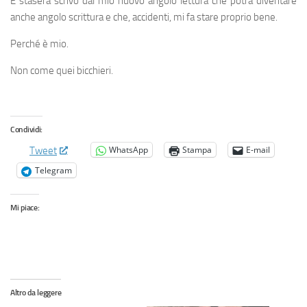
E stasera scrivo dal mio nuovo angolo lettura che potrà diventare
anche angolo scrittura e che, accidenti, mi fa stare proprio bene.
Perché è mio.
Non come quei bicchieri.
Condividi:
WhatsApp
Stampa
E-mail
Tweet
Telegram
Mi piace:
Altro da leggere