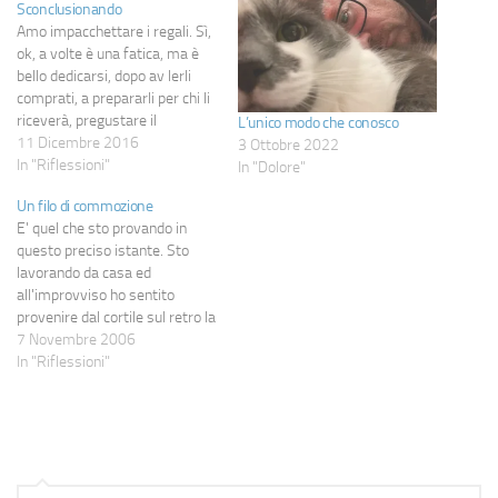
Sconclusionando
Amo impacchettare i regali. Sì,
ok, a volte è una fatica, ma è
bello dedicarsi, dopo av lerli
comprati, a prepararli per chi li
riceverà, pregustare il
L’unico modo che conosco
momento in cui li scarteranno,
11 Dicembre 2016
3 Ottobre 2022
scrivere un biglietto che non
In "Riflessioni"
In "Dolore"
sia un banale "Tanti auguri".
Un filo di commozione
Trovo sia un modo di
E' quel che sto provando in
condividere il proprio…
questo preciso istante. Sto
lavorando da casa ed
all'improvviso ho sentito
provenire dal cortile sul retro la
musica di una tromba, di una
7 Novembre 2006
batteria e di un flauto.
In "Riflessioni"
Possibile che fossero loro? Sì,
erano loro: i suonatori che tanti
anni fa venivano sotto Natale…