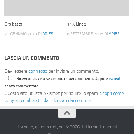
Ora basta
147. Linee
20 GENNAIO 2010
DI
ARIES
6 SETTEMBRE 2015
DI
ARIES
LASCIA UN COMMENTO
Devi essere
connesso
per inviare un commento.
Ricevi un avviso se ci sono nuovi commenti. Oppure
iscriviti
senza commentare.
Questo sito utilizza Akismet per ridurre lo spam.
Scopri come
vengono elaborati i dati derivati dai commenti
.
...E a volte, quando cadi, voli © 2026. Tutti i diritti riservati.