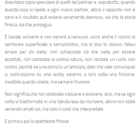
diventano copia speculare di quelli del partner e, sopratutto, quando
questa cosa si ripete a ogni nuovo partner, allora il rapporto non è
sano e il risultato può essere veramente dannoso, sia che la storia
finisca, sia che prosegua.
È banale scriverlo e non servirà a nessuno, corro anche il rischio di
sembrare superficiale o semplicistico, ma lo dico lo stesso: fatevi
amare per chi siete; non schiacciate ciò che siete per essere
accettati, non cambiate la vostra natura, non recitate un ruolo non
vostro, perché se una storia (o un’amicizia, dato che vale comunque)
si costruiscono su una recita, saranno a loro volta una finzione:
credibile quanto volete, ma sempre finzione.
Non significa che non dobbiate crescere o evolvere, anzi, ma se ogni
volta vi trasformate in una tabula rasa da riscrivere, allora non state
venendo amati voi, ma solo il ruolo che interpretate.
E prima o poi lo spettacolo finisce.