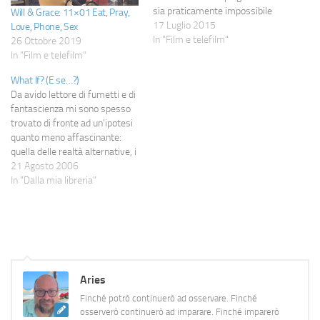
sia praticamente impossibile
Will & Grace: 11×01 Eat, Pray,
che un film con tali attori non
17 Luglio 2015
Love, Phone, Sex
sia un capolavoro, perché
In "Film e telefilm"
26 Ottobre 2019
quando si lavora per l'arte e
In "Film e telefilm"
non per il cachet si vede.Vorrei
What If? (E se…?)
raccontare di come la
Da avido lettore di fumetti e di
fantascienza sia non…
fantascienza mi sono spesso
trovato di fronte ad un'ipotesi
quanto meno affascinante:
quella delle realtà alternative, i
cosiddetti What If? La
21 Agosto 2006
letteratura classica e quella a
In "Dalla mia libreria"
fumetti (oltre a film e telefilm)
pullulano di storie in cui, in
sostanza, ci si chiede "Cosa…
Aries
Finché potrò continuerò ad osservare. Finché
osserverò continuerò ad imparare. Finché imparerò