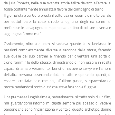
da Julia Roberts, nelle sue svariate storie fallite davanti all’altare, si
fosse costantemente annullata a favore del compagno di turno.
Il giornalista a cui Gere presta il volto usa un esempio molto banale
per sottolineare la cosa: chiede a ognuno degli ex come lei
preferisse le uova; ognuno rispondeva un tipo di cotture diversa e
aggiungeva “come me”.
Ovviamente, oltre a questo, si vedeva quanto lei si lanciasse in
passioni completamente diverse a seconda della storia, facendo
sue quelle del suo partner e finendo per diventare una sorta di
clone femminile dello stesso, dimostrando di non essere in realtà
capace di amare veramente, bensì di
cercare di comprare
l’amore
dell’altra persona assecondandola in tutto e sperando, quindi, di
essere accettata: solo che poi, all’ultimo passo, si spaventava a
morte rendendosi conto di ciò che stava facendo e fuggiva.
Una premessa lunghissima e, naturalmente, si tratta solo di un film,
ma guardandomi intorno mi capita sempre più spesso di vedere
persone che sono l’incarnazione vivente di questo archetipo: donne