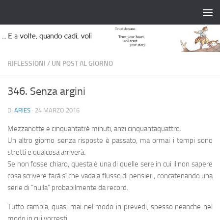
Salta al contenuto
RIFLESSIONI
/
UN POST AL GIORNO
346. Senza argini
DI
ARIES
·
24 MARZO 2016
Mezzanotte e cinquantatré minuti, anzi cinquantaquattro.
Un altro giorno senza risposte è passato, ma ormai i tempi sono
stretti e qualcosa arriverà.
Se non fosse chiaro, questa è una di quelle sere in cui il non sapere
cosa scrivere farà sì che vada a flusso di pensieri, concatenando una
serie di “nulla” probabilmente da record.
Tutto cambia, quasi mai nel modo in prevedi, spesso neanche nel
modo in cui vorresti.