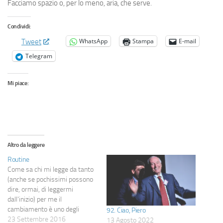
Facciamo spazio o, per lo meno, aria, che serve.
Condividi:
WhatsApp
Stampa
E-mail
Tweet
Telegram
Mi piace:
Altro da leggere
Routine
Come sa chi mi legge da tanto
(anche se pochissimi possono
dire, ormai, di leggermi
dall'inizio) per me il
cambiamento è uno degli
92. Ciao, Piero
aspetti fondamentali della vita:
23 Settembre 2016
13 Agosto 2022