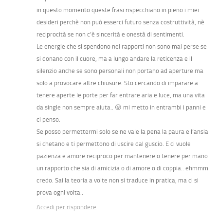
in questo momento queste frasi rispecchiano in pieno i miei
desideri perchè non può esserci futuro senza costruttività, nè
reciprocità se non c’è sincerità e onestà di sentimenti.
Le energie che si spendono nei rapporti non sono mai perse se
si donano con il cuore, ma a lungo andare la reticenza e il
silenzio anche se sono personali non portano ad aperture ma
solo a provocare altre chiusure. Sto cercando di imparare a
tenere aperte le porte per far entrare aria e luce, ma una vita
da single non sempre aiuta.. 😛 mi metto in entrambi i panni e
ci penso.
Se posso permettermi solo se ne vale la pena la paura e l’ansia
si chetano e ti permettono di uscire dal guscio. E ci vuole
pazienza e amore reciproco per mantenere o tenere per mano
un rapporto che sia di amicizia o di amore o di coppia.. ehmmm
credo. Sai la teoria a volte non si traduce in pratica, ma ci si
prova ogni volta..
Accedi per rispondere