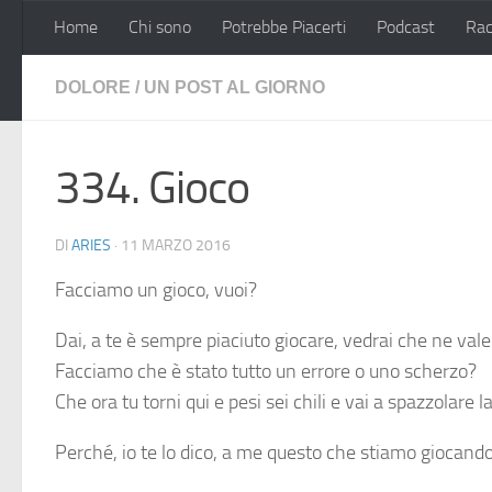
Home
Chi sono
Potrebbe Piacerti
Podcast
Rac
Salta al contenuto
DOLORE
/
UN POST AL GIORNO
334. Gioco
DI
ARIES
·
11 MARZO 2016
Facciamo un gioco, vuoi?
Dai, a te è sempre piaciuto giocare, vedrai che ne vale
Facciamo che è stato tutto un errore o uno scherzo?
Che ora tu torni qui e pesi sei chili e vai a spazzolare
Perché, io te lo dico, a me questo che stiamo giocand