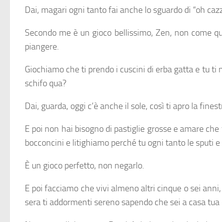
Dai, magari ogni tanto fai anche lo sguardo di “oh cazzo
Secondo me è un gioco bellissimo, Zen, non come ques
piangere.
Giochiamo che ti prendo i cuscini di erba gatta e tu ti
schifo qua?
Dai, guarda, oggi c’è anche il sole, così ti apro la fines
E poi non hai bisogno di pastiglie grosse e amare che t
bocconcini e litighiamo perché tu ogni tanto le sputi e
È un gioco perfetto, non negarlo.
E poi facciamo che vivi almeno altri cinque o sei ann
sera ti addormenti sereno sapendo che sei a casa tua e