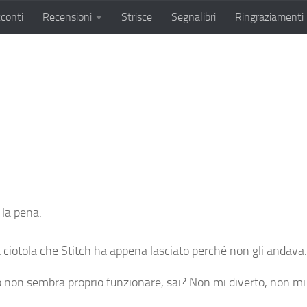
conti
Recensioni
Strisce
Segnalibri
Ringraziamenti
 la pena.
 la ciotola che Stitch ha appena lasciato perché non gli andava.
o non sembra proprio funzionare, sai? Non mi diverto, non mi