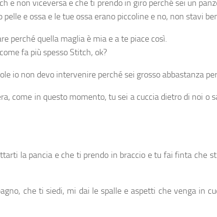
ch e non viceversa e che ti prendo in giro perché sei un pan
to pelle e ossa e le tue ossa erano piccoline e no, non stavi b
iare perché quella maglia è mia e a te piace così.
e come fa più spesso Stitch, ok?
ole io non devo intervenire perché sei grosso abbastanza per 
era, come in questo momento, tu sei a cuccia dietro di noi o sa
arti la pancia e che ti prendo in braccio e tu fai finta che 
no, che ti siedi, mi dai le spalle e aspetti che venga in cu