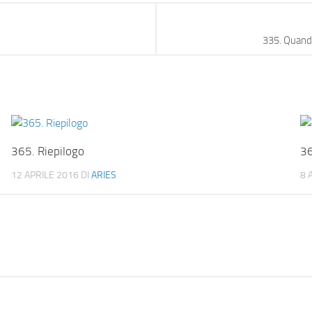
335. Quando
365. Riepilogo
36
12 APRILE 2016
DI
ARIES
8 