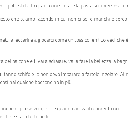
”: potresti farlo quando inizi a fare la pasta sui miei vestiti
to che stiamo facendo in cui non ci sei e manchi e cerco di
 metti a leccarli e a giocarci come un tossico, eh? Lo vedi che
tra del balcone e ti vai a sdraiare, vai a fare la bellezza la ba
i fanno schifo e io non devo imparare a fartele ingoiare. Al mas
 così hai qualche bocconcino in più.
i, anche di più se vuoi, e che quando arriva il momento non
 che è stato tutto bello.