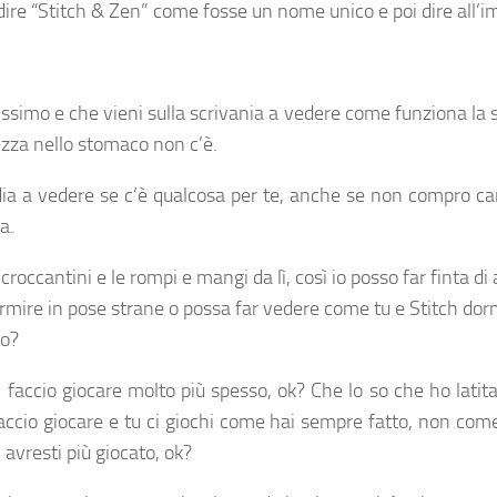
dire “Stitch & Zen” come fosse un nome unico e poi dire all’im
simo e che vieni sulla scrivania a vedere come funziona la 
ezza nello stomaco non c’è.
edia a vedere se c’è qualcosa per te, anche se non compro c
a.
di croccantini e le rompi e mangi da lì, così io posso far finta
rmire in pose strane o possa far vedere come tu e Stitch dorm
to?
 ci faccio giocare molto più spesso, ok? Che lo so che ho lati
faccio giocare e tu ci giochi come hai sempre fatto, non com
 avresti più giocato, ok?