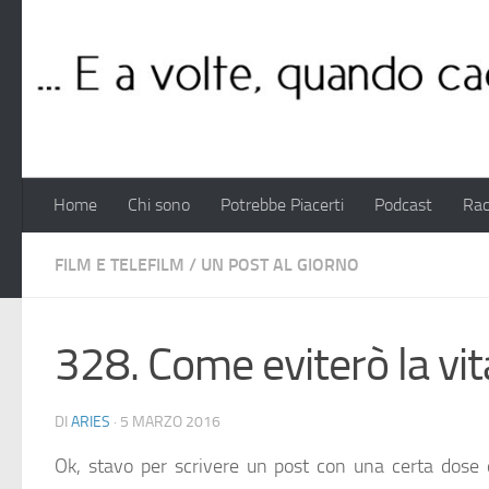
Salta al contenuto
Home
Chi sono
Potrebbe Piacerti
Podcast
Rac
FILM E TELEFILM
/
UN POST AL GIORNO
328. Come eviterò la vit
DI
ARIES
·
5 MARZO 2016
Ok, stavo per scrivere un post con una certa dose di