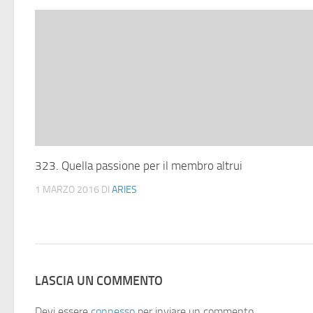
323. Quella passione per il membro altrui
1 MARZO 2016
DI
ARIES
LASCIA UN COMMENTO
Devi essere
connesso
per inviare un commento.