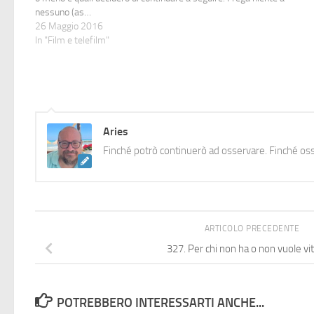
nessuno (as…
26 Maggio 2016
In "Film e telefilm"
Aries
Finché potrò continuerò ad osservare. Finché oss
ARTICOLO PRECEDENTE
327. Per chi non ha o non vuole vit
POTREBBERO INTERESSARTI ANCHE...