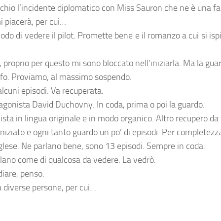
ischio l’incidente diplomatico con Miss Sauron che ne è una f
 piacerà, per cui…
do di vedere il pilot. Promette bene e il romanzo a cui si ispi
proprio per questo mi sono bloccato nell’iniziarla. Ma la gua
ifo. Proviamo, al massimo sospendo.
lcuni episodi. Va recuperata.
gonista David Duchovny. In coda, prima o poi la guardo.
sta in lingua originale e in modo organico. Altro recupero da 
iniziato e ogni tanto guardo un po’ di episodi. Per completezza
lese. Ne parlano bene, sono 13 episodi. Sempre in coda.
rlano come di qualcosa da vedere. La vedrò.
iare, penso.
a diverse persone, per cui…