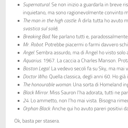
Supernatural.
Se non inizio a guardarla in breve r
inquietano, ma sono ragionevolmente convinto mi
The man in the high castle.
A dirla tutta ho avuto mo
svastica sul sole
).
Breaking Bad.
Ne parlano tutti e, paradossalmente, 
Mr. Robot.
Potrebbe piacermi o farmi davvero sch
Angel.
Sembra assurdo, ma di Angel ho visto solo a
Aquarius.
1967. La caccia a Charles Manson. Prota
Boston Legal.
La vedevo secoli fa su Sky, ma mai vi
Doctor Who.
Quella classica, degli anni 60. Ho già 
The honourable woman.
Una sorta di Homeland ing
Black Mirror.
Miss Sauron l’ha adorata, tutti ne pa
24.
Lo ammetto, non l’ho mai vista. Bisogna rimed
Orphan Black.
Anche qui ho avuto pareri positivi d
Ok, basta per stasera.