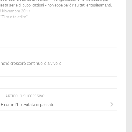
esta serie di pubblicazioni - non ebbe però risultati entusiasmanti:
verse testate, di qualità discutibile, furono…
3 Novembre 2017
 "Film e telefilm"
nché crescerò continuerò a vivere.
ARTICOLO SUCCESSIVO
 E come l’ho evitata in passato