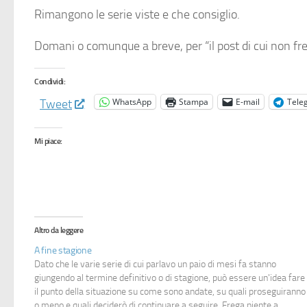
Rimangono le serie viste e che consiglio.
Domani o comunque a breve, per “il post di cui non f
Condividi:
WhatsApp
Stampa
E-mail
Tele
Tweet
Mi piace:
Altro da leggere
A fine stagione
Dato che le varie serie di cui parlavo un paio di mesi fa stanno
giungendo al termine definitivo o di stagione, può essere un'idea fare
il punto della situazione su come sono andate, su quali proseguiranno
o meno e quali deciderò di continuare a seguire. Frega niente a