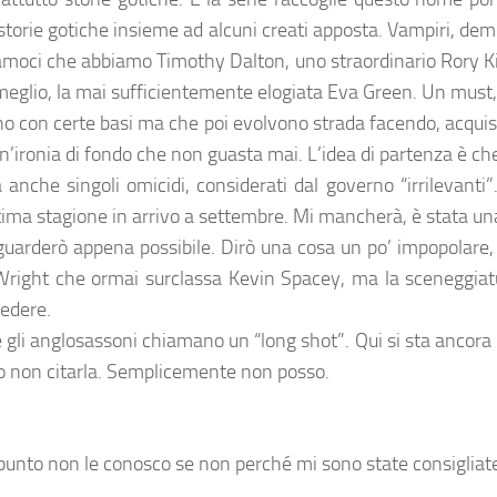
 storie gotiche insieme ad alcuni creati apposta. Vampiri, dem
giamoci che abbiamo Timothy Dalton, uno straordinario Rory Ki
l meglio, la mai sufficientemente elogiata Eva Green. Un must
no con certe basi ma che poi evolvono strada facendo, acqui
n’ironia di fondo che non guasta mai. L’idea di partenza è ch
nche singoli omicidi, considerati dal governo “irrilevanti”. 
e ultima stagione in arrivo a settembre. Mi mancherà, è stata 
la guarderò appena possibile. Dirò una cosa un po’ impopolar
right che ormai surclassa Kevin Spacey, ma la sceneggiatur
redere.
gli anglosassoni chiamano un “long shot”. Qui si sta ancora p
o non citarla. Semplicemente non posso.
ppunto non le conosco se non perché mi sono state consigliat