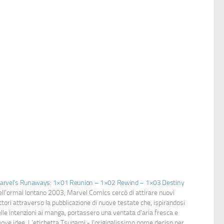
arvel’s Runaways: 1×01 Reunion – 1×02 Rewind – 1×03 Destiny
ll'ormai lontano 2003, Marvel Comics cercò di attirare nuovi
ttori attraverso la pubblicazione di nuove testate che, ispirandosi
lle intenzioni ai manga, portassero una ventata d'aria fresca e
ove idee. L'etichetta Tsunami - l'originalissimo nome deciso per