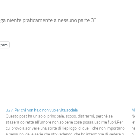
rega niente praticamente a nessuno parte 3”.
gram
327. Per chi non ha o non vuole vita sociale
M
Questo post ha un solo, principale, scopo: distrarmi, perché se
Ne
stasera do retta all'umore non so bene cosa possa uscirne fuori.Per
le
cui provo a scrivere una sorta di riepilogo, di quelli che non importano
ne
a nessuno, delle serie che sto vedendo, che ho intenzione di vedere o
nu