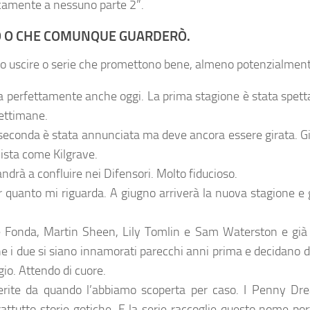
ticamente a nessuno parte 2”.
O O CHE COMUNQUE GUARDERÒ.
no uscire o serie che promettono bene, almeno potenzialment
ntra perfettamente anche oggi. La prima stagione è stata spet
settimane.
seconda è stata annunciata ma deve ancora essere girata. G
ista come Kilgrave.
drà a confluire nei Difensori. Molto fiducioso.
er quanto mi riguarda. A giugno arriverà la nuova stagione 
 Fonda, Martin Sheen, Lily Tomlin e Sam Waterston e già 
i due si siano innamorati parecchi anni prima e decidano di l
io. Attendo di cuore.
erite da quando l’abbiamo scoperta per caso. I Penny Drea
rattutto storie gotiche. E la serie raccoglie questo nome po