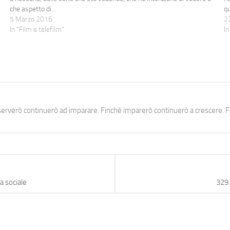
che aspetto di…
qu
5 Marzo 2016
di
2
In "Film e telefilm"
In
erverò continuerò ad imparare. Finché imparerò continuerò a crescere. Fi
a sociale
329.