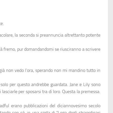
e.
tacolare, la seconda si preannuncia altrettanto potente
ià fremo, pur domandandomi se riusciranno a scrivere
e già non vedo l’ora, sperando non mi mandino tutto in
solo per questo andrebbe guardata. Jane e Lily sono
asciarle per sposarsi tra di loro. Questa la premessa.
dful erano pubblicazioni del diciannovesimo secolo
rtando con sé, in una sorta di “Lega degli straordinari