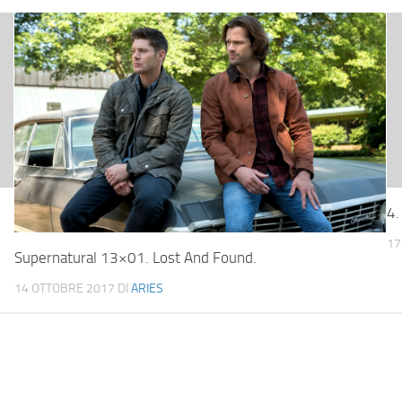
4.
17
Supernatural 13×01. Lost And Found.
14 OTTOBRE 2017
DI
ARIES