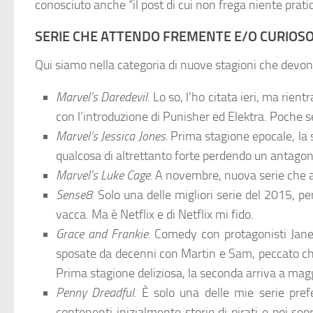
conosciuto anche “il post di cui non frega niente pra
SERIE CHE ATTENDO FREMENTE E/O CURIOS
Qui siamo nella categoria di nuove stagioni che devo
Marvel’s Daredevil.
Lo so, l’ho citata ieri, ma rie
con l’introduzione di Punisher ed Elektra. Poche 
Marvel’s Jessica Jones.
Prima stagione epocale, la 
qualcosa di altrettanto forte perdendo un antagon
Marvel’s Luke Cage.
A novembre, nuova serie che an
Sense8.
Solo una delle migliori serie del 2015, p
vacca. Ma è Netflix e di Netflix mi fido.
Grace and Frankie.
Comedy con protagonisti Jane
sposate da decenni con Martin e Sam, peccato che 
Prima stagione deliziosa, la seconda arriva a magg
Penny Dreadful.
È solo una delle mie serie pref
contenenti inizialmente storie di pirati e poi sop