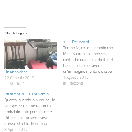
Altro da leggere
111. Tre uomini.
Tempo fa, chiacchierando con
Miss Sauron, mi sono reso
conto che quando parlo di certi
Paesi finisco per avere
un'immagine mentale che va
Un anno dopo
formandosi e che, in qualche
1 Agosto 2015
22 Gennaio 2019
modo, dona loro un volto o, se
In "Racconti"
In "Still life"
vogliamo, un avatar. Provo a
Ristampa N. 10: Tre Uomini
raccontare i tre più definiti, per
Questo, quando lo pubblicai, lo
ovvi motivi, ma parto…
categorizzai come racconto,
probabilmente perché come
Riflessione mi sembrava
stesse stretto. Non sono
sicuro sia considerabile come
8 Aprile 2017