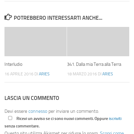
POTREBBERO INTERESSARTI ANCHE...
Interludio
341. Dalla mia Terra alla Terra
16 APRILE 2016
DI
ARIES
18 MARZO 2016
DI
ARIES
LASCIA UN COMMENTO
Devi essere
connesso
per inviare un commento.
Ricevi un avviso se ci sono nuovi commenti. Oppure
iscriviti
senza commentare.
Questo sito utilizza Akismet per ridurre lo spam.
Scopri come