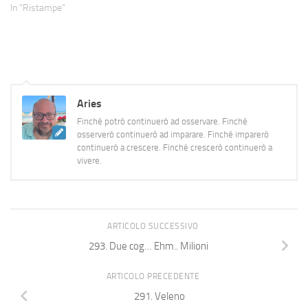
tale, ma dato che avevo deciso
In "Ristampe"
così rispetto quella decisione e
lo ripropongo. L'idea era
semplice: umanizzare, per
impressioni e sensazioni, i tre
paesi che più hanno a…
Aries
Finché potrò continuerò ad osservare. Finché
osserverò continuerò ad imparare. Finché imparerò
continuerò a crescere. Finché crescerò continuerò a
vivere.
ARTICOLO SUCCESSIVO
293. Due cog… Ehm.. Milioni
ARTICOLO PRECEDENTE
291. Veleno