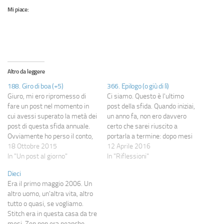
Mi piace:
Altro da leggere
188. Giro di boa (+5)
366. Epilogo (o giù di lì)
Giuro, mi ero ripromesso di
Ci siamo. Questo è l'ultimo
fare un post nel momento in
post della sfida. Quando iniziai,
cui avessi superato la metà dei
un anno fa, non ero davvero
post di questa sfida annuale.
certo che sarei riuscito a
Ovviamente ho perso il conto,
portarla a termine: dopo mesi
per cui il post arriva con cinque
18 Ottobre 2015
di latitanza, in cui i post
12 Aprile 2016
giorni di ritardo. La metà,
In "Un post al giorno"
facevano fatica a nascere,
In "Riflessioni"
quindi, è superata: quando ho
l'idea di trovare ogni giorno
Dieci
deciso di iniziare la sfida di…
qualcosa da scrivere
Era il primo maggio 2006. Un
sembrava veramente
altro uomo, un'altra vita, altro
complessa. Effettivamente lo
tutto o quasi, se vogliamo.
è…
Stitch era in questa casa da tre
mesi, Zen non era neanche