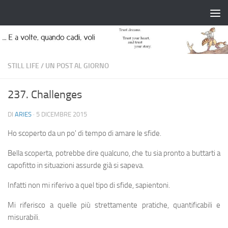
Salta al contenuto
STILL LIFE
/
UN POST AL GIORNO
237. Challenges
DI
ARIES
·
5 DICEMBRE 2015
Ho scoperto da un po' di tempo di amare le sfide.
Bella scoperta, potrebbe dire qualcuno, che tu sia pronto a buttarti a
capofitto in situazioni assurde già si sapeva.
Infatti non mi riferivo a quel tipo di sfide, sapientoni.
Mi riferisco a quelle più strettamente pratiche, quantificabili e
misurabili.