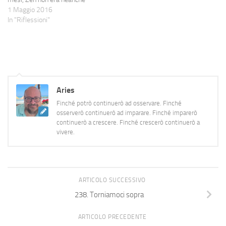
nato, mio padre era ancora
1 Maggio 2016
vivo. Quel giorno decisi che era
In "Riflessioni"
giunto il momento di provarci.
Solleticavo l'idea ormai da un
po'…
Aries
Finché potrò continuerò ad osservare. Finché
osserverò continuerò ad imparare. Finché imparerò
continuerò a crescere. Finché crescerò continuerò a
vivere.
ARTICOLO SUCCESSIVO
238. Torniamoci sopra
ARTICOLO PRECEDENTE