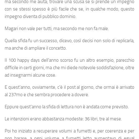
ma secondo me aiuta; trovare una scusa se si prende un impegno
con se stessi spesso è più facile che se, in qualche modo, questo
impegno diventa di pubblico dominio.
Magari non vale per tutti, ma secondo me non fa male.
Quella sfida fu un successo, dicevo, così decisi non solo di replicarla,
ma anche di ampliare il concetto.
Il 100 happy days dell'anno scorso fu un altro esempio, parecchio
difficile in certi giorni, ma che mi diede notevole soddisfazione, oltre
ad insegnarmi alcune cose.
E quest'anno, ovviamente, c'è il post al giorno, che ormai è arrivato
al 237mo e che sembra procedere a dovere.
Eppure quest'anno la sfida di lettura non è andata come previsto.
Le intenzioni erano abbastanza modeste: 36 libri, tre al mese.
Poi ho iniziato a recuperare volumi a fumetti e, per coerenza e per
non barare, a ogni volume a fumetti letto aumentavo di egual