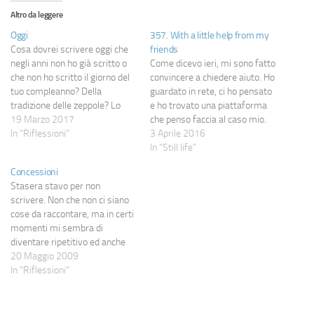
Altro da leggere
Oggi
357. With a little help from my
Cosa dovrei scrivere oggi che
friends
negli anni non ho già scritto o
Come dicevo ieri, mi sono fatto
che non ho scritto il giorno del
convincere a chiedere aiuto. Ho
tuo compleanno? Della
guardato in rete, ci ho pensato
tradizione delle zeppole? Lo
e ho trovato una piattaforma
sappiamo benissimo. Anche
19 Marzo 2017
che penso faccia al caso mio.
quest'anno ci sono state, solo
In "Riflessioni"
La raccolta fondi si chiama,
3 Aprile 2016
due giorni prima per motivi
appunto "with a little help from
In "Still life"
logistici. Al forno, come
my friends". Riporto qui quello
Concessioni
sempre. Deliziose, come
che ho scritto come
Stasera stavo per non
sempre. Ti ho pensato,…
introduzione: Mi…
scrivere. Non che non ci siano
cose da raccontare, ma in certi
momenti mi sembra di
diventare ripetitivo ed anche
piuttosto noioso per me prima
20 Maggio 2009
che per gli altri. Ecco, siccome
In "Riflessioni"
stasera avrei scritto un post
quasi esclusivamente di
stress, composto da frasi