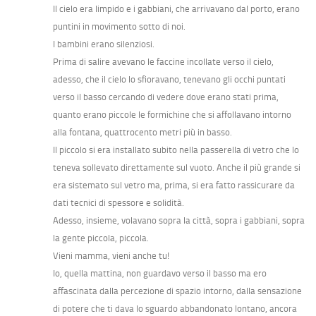
Il cielo era limpido e i gabbiani, che arrivavano dal porto, erano
puntini in movimento sotto di noi.
I bambini erano silenziosi.
Prima di salire avevano le faccine incollate verso il cielo,
adesso, che il cielo lo sfioravano, tenevano gli occhi puntati
verso il basso cercando di vedere dove erano stati prima,
quanto erano piccole le formichine che si affollavano intorno
alla fontana, quattrocento metri più in basso.
Il piccolo si era installato subito nella passerella di vetro che lo
teneva sollevato direttamente sul vuoto. Anche il più grande si
era sistemato sul vetro ma, prima, si era fatto rassicurare da
dati tecnici di spessore e solidità.
Adesso, insieme, volavano sopra la città, sopra i gabbiani, sopra
la gente piccola, piccola.
Vieni mamma, vieni anche tu!
Io, quella mattina, non guardavo verso il basso ma ero
affascinata dalla percezione di spazio intorno, dalla sensazione
di potere che ti dava lo sguardo abbandonato lontano, ancora