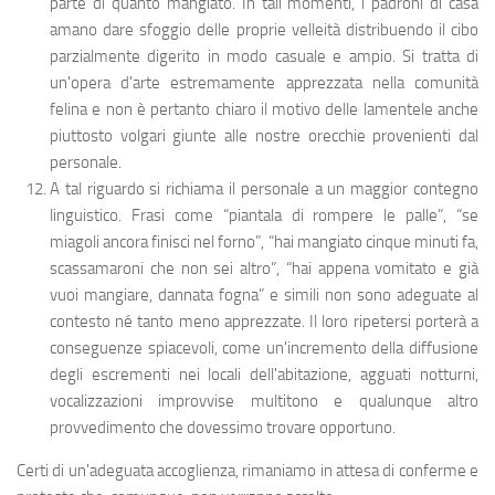
parte di quanto mangiato. In tali momenti, i padroni di casa
amano dare sfoggio delle proprie velleità distribuendo il cibo
parzialmente digerito in modo casuale e ampio. Si tratta di
un'opera d'arte estremamente apprezzata nella comunità
felina e non è pertanto chiaro il motivo delle lamentele anche
piuttosto volgari giunte alle nostre orecchie provenienti dal
personale.
A tal riguardo si richiama il personale a un maggior contegno
linguistico. Frasi come “piantala di rompere le palle”, “se
miagoli ancora finisci nel forno”, “hai mangiato cinque minuti fa,
scassamaroni che non sei altro”, “hai appena vomitato e già
vuoi mangiare, dannata fogna” e simili non sono adeguate al
contesto né tanto meno apprezzate. Il loro ripetersi porterà a
conseguenze spiacevoli, come un'incremento della diffusione
degli escrementi nei locali dell'abitazione, agguati notturni,
vocalizzazioni improvvise multitono e qualunque altro
provvedimento che dovessimo trovare opportuno.
Certi di un'adeguata accoglienza, rimaniamo in attesa di conferme e