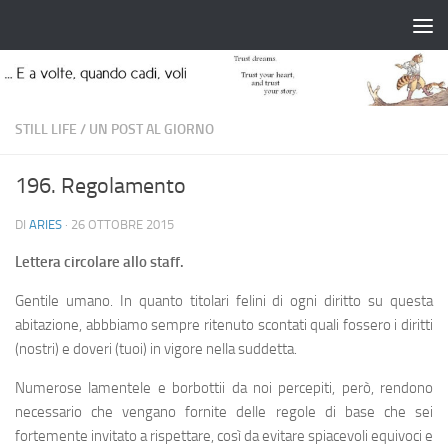
Salta al contenuto
STILL LIFE
/
UN POST AL GIORNO
196. Regolamento
DI
ARIES
·
26 OTTOBRE 2015
Lettera circolare allo staff.
Gentile umano. In quanto titolari felini di ogni diritto su questa
abitazione, abbbiamo sempre ritenuto scontati quali fossero i diritti
(nostri) e doveri (tuoi) in vigore nella suddetta.
Numerose lamentele e borbottii da noi percepiti, però, rendono
necessario che vengano fornite delle regole di base che sei
fortemente invitato a rispettare, così da evitare spiacevoli equivoci e