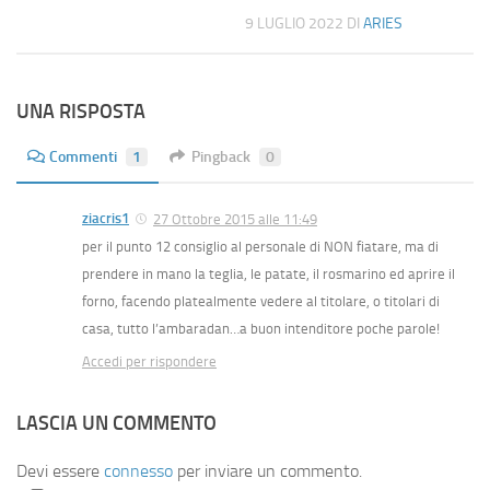
9 LUGLIO 2022
DI
ARIES
UNA RISPOSTA
Commenti
1
Pingback
0
ziacris1
27 Ottobre 2015 alle 11:49
per il punto 12 consiglio al personale di NON fiatare, ma di
prendere in mano la teglia, le patate, il rosmarino ed aprire il
forno, facendo platealmente vedere al titolare, o titolari di
casa, tutto l’ambaradan…a buon intenditore poche parole!
Accedi per rispondere
LASCIA UN COMMENTO
Devi essere
connesso
per inviare un commento.