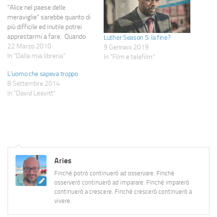
"Alice nel paese delle
meraviglie" sarebbe quanto di
più difficile ed inutile potrei
apprestarmi a fare. Quando
Luther Season 5: la fine?
una storia è tanto famosa,
22 Marzo 2010
9 Gennaio 2019
citata, analizzata ed
In "Dalla mia libreria"
In "Film e telefilm"
approfondita il contributo di un
L’uomo che sapeva troppo
modesto lettore dell'ultima ora
8 Settembre 2014
è assolutamente ininfluente.
In "David Leavitt"
Per questo motivo, più che
concentrarmi sul libro in…
Aries
Finché potrò continuerò ad osservare. Finché
osserverò continuerò ad imparare. Finché imparerò
continuerò a crescere. Finché crescerò continuerò a
vivere.