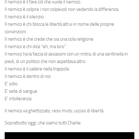
Il nemico è il fare ciò che vuole il nemico.
Il nemico è colpire i non colpevoli non vedendo la differenza.
Il nemico è il silenzio.
Il nemico è chi blocca le libertà altrui in nome delle proprie
convinzioni.
Il nemico è che crede che sia una sola religione.
Il nemico è chi dice “eh, ma loro”.
Il nemico ha la faccia di assassini con un mitra, di una sentinella in
piedi, di un politico che non aspettava altro.
Il nemico è il cadere nella trappola.
Il nemico è dentro di noi.
E’ odio.
E’ sete di sangue.
E’ intolleranza.
Il nemico va ghettizzato, reso muto, ucciso di libertà.
Soprattutto oggi, che siamo tutti Charlie.