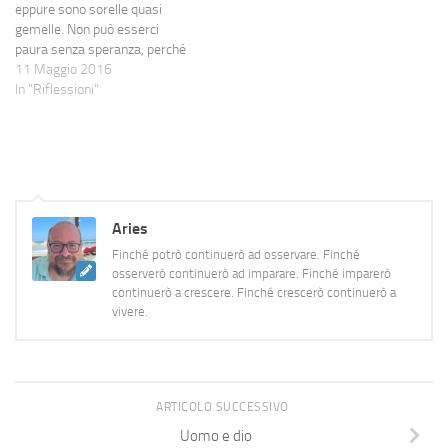
eppure sono sorelle quasi
gemelle. Non può esserci
paura senza speranza, perché
in quel caso avremmo
11 Maggio 2016
rassegnazione e disperazione.
In "Riflessioni"
Non può esserci speranza
senza paura, perché vorrebbe
dire che abbiamo certezza o
disinteresse nel risultato.
Speranza, paura, si rincorrono,
non è ben chiaro quale venga…
Aries
Finché potrò continuerò ad osservare. Finché
osserverò continuerò ad imparare. Finché imparerò
continuerò a crescere. Finché crescerò continuerò a
vivere.
ARTICOLO SUCCESSIVO
Uomo e dio