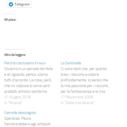
Telegram
Mi piace:
Altro da leggere
Perché costruiamo il muro
La Sentinella
Viviamo in un periodo terribile
Ci sono testi che, per quanto
e al riguardo, penso, siamo
brevi, riescono a colpire
tutti d'accordo. La cosa, però,
profondamente. Io penso che
che mi colpisce è come certi
la mia passione per i racconti,
prodotti artistici sembrino
per la fantascienza e la mia
arrivare, letteralmente per
21 Giugno 2018
voglia di vedere le cose
17 Novembre 2006
puro caso, nel momento
In "Musica"
sempre sotto vari punti di
In "Dalla mia libreria"
giusto, un po' come se il clima
vista siano state
Gemelle eterozigote
generale li favorisse, un po'
fondamentalmente segnate da
Speranza. Paura.
come se noi stessi fossimo più
questo racconto di Frederick
Sembrerebbero agli antipodi
pronti…
Brown che vado a…