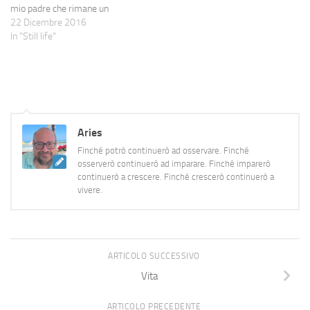
mio padre che rimane un
pensiero, in questo giorno,
22 Dicembre 2016
impossibile da scansare. E la
In "Still life"
mattinata non sembrava
andare per il meglio, con
qualcosa come dieci telefonate
di fila dallo stesso cliente che
stava facendo una…
Aries
Finché potrò continuerò ad osservare. Finché
osserverò continuerò ad imparare. Finché imparerò
continuerò a crescere. Finché crescerò continuerò a
vivere.
ARTICOLO SUCCESSIVO
Vita
ARTICOLO PRECEDENTE