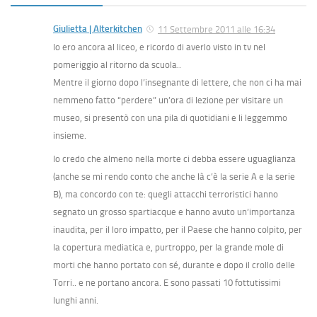
Giulietta | Alterkitchen
11 Settembre 2011 alle 16:34
Io ero ancora al liceo, e ricordo di averlo visto in tv nel
pomeriggio al ritorno da scuola..
Mentre il giorno dopo l’insegnante di lettere, che non ci ha mai
nemmeno fatto “perdere” un’ora di lezione per visitare un
museo, si presentò con una pila di quotidiani e li leggemmo
insieme.
Io credo che almeno nella morte ci debba essere uguaglianza
(anche se mi rendo conto che anche là c’è la serie A e la serie
B), ma concordo con te: quegli attacchi terroristici hanno
segnato un grosso spartiacque e hanno avuto un’importanza
inaudita, per il loro impatto, per il Paese che hanno colpito, per
la copertura mediatica e, purtroppo, per la grande mole di
morti che hanno portato con sé, durante e dopo il crollo delle
Torri.. e ne portano ancora. E sono passati 10 fottutissimi
lunghi anni.