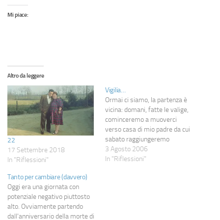
Mi piace:
Altro da leggere
Vigilia…
Ormai ci siamo, la partenza è
vicina: domani, fatte le valige,
cominceremo a muoverci
verso casa di mio padre da cui
sabato raggiungeremo
22
l'aeroporto destinazione Rodi.
3 Agosto 2006
17 Settembre 2018
E' strano come stiano iniziando
In "Riflessioni"
In "Riflessioni"
le ferie quest'anno: tra progetti
Tanto per cambiare (davvero)
appena conclusi, altri in
Oggi era una giornata con
partenza e nuove possibilità
potenziale negativo piuttosto
lavorative che si potrebbero
alto. Ovviamente partendo
delineare da…
dall'anniversario della morte di