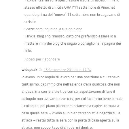
Il concentrarmi sulla speculazione o su altri aspetti mi fa lo
stesso effetto di chi cita ORA l’11 settembre di Pinochet
quando prima del “nuovo” 11 settembre non lo cagavano di
striscio.
Grazie comunque della tua opinione.
Il link al blog l’ho rimosso, dato che preferisco essere io a
mettere i link dei blog che seguo o consiglio nella pagina dei
links.
Accedi per rispondere
widepeak
15 Settembre 2011 alle 17:34
io avevo un colloquio di lavoro per una posizione a cui tenevo
tantissimo. capimmo che nell’azienda c’era qualcosa che non
andava, ma con le altre tipe con cui aspettavamo di fare il
colloquio non avevamo rete o tv, per cui facemmo bene o male
il colloquio. poi piano piano cominciammo a capire. tornata a
casa quella sera – vivevo a un pian terreno stile negozio sulla
strada – restai tutta la sera con la porta di casa aperta sulla
strada, non sopportavo di chiudermi dentro.